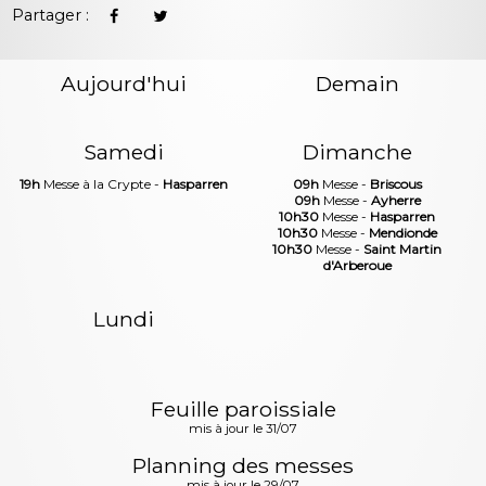
Partager :
Aujourd'hui
Demain
Samedi
Dimanche
19h
Messe à la Crypte -
Hasparren
09h
Messe -
Briscous
09h
Messe -
Ayherre
10h30
Messe -
Hasparren
10h30
Messe -
Mendionde
10h30
Messe -
Saint Martin
d'Arberoue
Lundi
Feuille paroissiale
mis à jour le 31/07
Planning des messes
mis à jour le 29/07