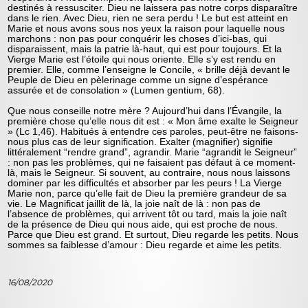
destinés à ressusciter. Dieu ne laissera pas notre corps disparaître
dans le rien. Avec Dieu, rien ne sera perdu ! Le but est atteint en
Marie et nous avons sous nos yeux la raison pour laquelle nous
marchons : non pas pour conquérir les choses d’ici-bas, qui
disparaissent, mais la patrie là-haut, qui est pour toujours. Et la
Vierge Marie est l’étoile qui nous oriente. Elle s’y est rendu en
premier. Elle, comme l’enseigne le Concile, « brille déjà devant le
Peuple de Dieu en pèlerinage comme un signe d’espérance
assurée et de consolation » (Lumen gentium, 68).
Que nous conseille notre mère ? Aujourd’hui dans l’Évangile, la
première chose qu’elle nous dit est : « Mon âme exalte le Seigneur
» (Lc 1,46). Habitués à entendre ces paroles, peut-être ne faisons-
nous plus cas de leur signification. Exalter (magnifier) signifie
littéralement “rendre grand”, agrandir. Marie “agrandit le Seigneur”
: non pas les problèmes, qui ne faisaient pas défaut à ce moment-
là, mais le Seigneur. Si souvent, au contraire, nous nous laissons
dominer par les difficultés et absorber par les peurs ! La Vierge
Marie non, parce qu’elle fait de Dieu la première grandeur de sa
vie. Le Magnificat jaillit de là, la joie naît de là : non pas de
l’absence de problèmes, qui arrivent tôt ou tard, mais la joie naît
de la présence de Dieu qui nous aide, qui est proche de nous.
Parce que Dieu est grand. Et surtout, Dieu regarde les petits. Nous
sommes sa faiblesse d’amour : Dieu regarde et aime les petits.
16/08/2020