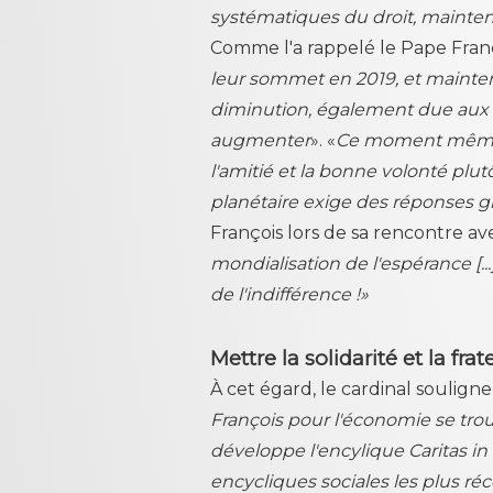
systématiques du droit, mainte
Comme l'a rappelé le Pape Franç
leur sommet en 2019, et mainten
diminution, également due aux re
augmenter
». «
Ce moment même 
l'amitié et la bonne volonté plut
planétaire exige des réponses 
François lors de sa rencontre a
mondialisation de l'espérance [..
de l'indifférence !»
Mettre la solidarité et la fr
À cet égard, le cardinal soulign
François pour l'économie se trou
développe l'encylique Caritas in
encycliques sociales les plus ré