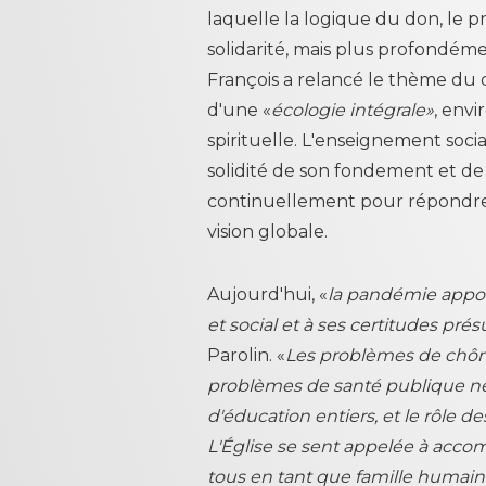
laquelle la logique du don, le p
solidarité, mais plus profondéme
François a relancé le thème du
d'une «
écologie intégrale»
, env
spirituelle. L'enseignement soci
solidité de son fondement et de 
continuellement pour répondre
vision globale.
Aujourd'hui, «
la pandémie appor
et social et à ses certitudes pré
Parolin. «
Les problèmes de ch
problèmes de santé publique néc
d'éducation entiers, et le rôle de
L'Église se sent appelée à acc
tous en tant que famille humain