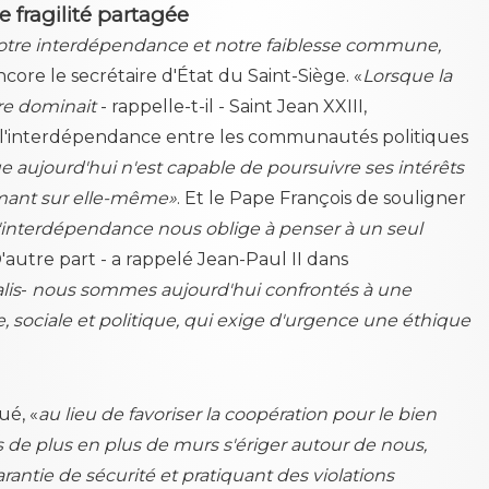
 fragilité partagée
s notre interdépendance et notre faiblesse commune,
ncore le secrétaire d'État du Saint-Siège. «
Lorsque la
ire dominait
- rappelle-t-il - Saint Jean XXIII,
é l'interdépendance entre les communautés politiques
aujourd'hui n'est capable de poursuivre ses intérêts
rmant sur elle-même»
. Et le Pape François de souligner
'interdépendance nous oblige à penser à un seul
D'autre part - a rappelé Jean-Paul II dans
lis
-
nous sommes aujourd'hui confrontés à une
sociale et politique, qui exige d'urgence une éthique
ué, «
au lieu de favoriser la coopération pour le bien
de plus en plus de murs s'ériger autour de nous,
rantie de sécurité et pratiquant des violations