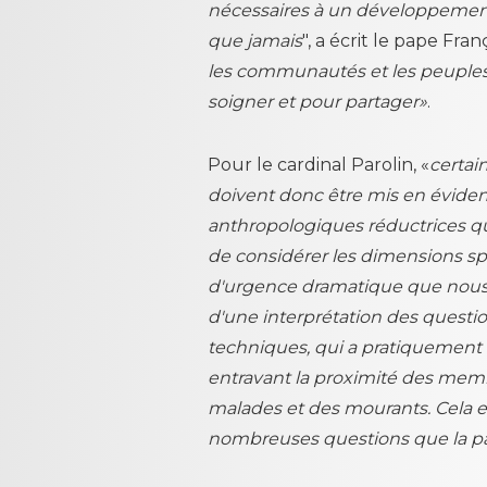
nécessaires à un développement 
que jamais
", a écrit le pape Fran
les communautés et les peuples 
soigner et pour partager»
.
Pour le cardinal Parolin, «
certai
doivent donc être mis en évide
anthropologiques réductrices qui
de considérer les dimensions sp
d'urgence dramatique que nou
d'une interprétation des quest
techniques, qui a pratiquement
entravant la proximité des memb
malades et des mourants. Cela e
nombreuses questions que la p