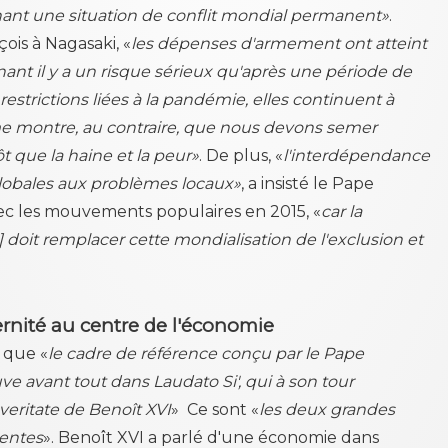
nant une situation de conflit mondial permanent»
.
ois à Nagasaki, «
les dépenses d'armement ont atteint
ant il y a un risque sérieux qu'après une période de
strictions liées à la pandémie, elles continuent à
montre, au contraire, que nous devons semer
ôt que la haine et la peur»
. De plus, «
l'interdépendance
globales aux problèmes locaux»
, a insisté le Pape
vec les mouvements populaires en 2015, «
car la
.] doit remplacer cette mondialisation de l'exclusion et
aternité au centre de l'économie
e que «
le cadre de référence conçu par le Pape
ve avant tout dans Laudato Si', qui à son tour
 veritate de Benoît XVI
» Ce sont «
les deux grandes
centes
». Benoît XVI a parlé d'une économie dans