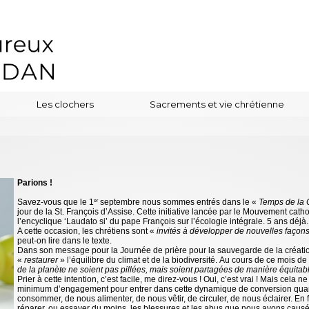
Les clochers
Sacrements et vie chrétienne
Parions !
Savez-vous que le 1
septembre nous sommes entrés dans le «
Temps de la 
er
jour de la St. François d’Assise. Cette initiative lancée par le Mouvement cath
l’encyclique ‘Laudato si’ du pape François sur l’écologie intégrale. 5 ans déjà.
A cette occasion, les chrétiens sont «
invités à développer de nouvelles façons
peut-on lire dans le texte.
Dans son message pour la Journée de prière pour la sauvegarde de la créatio
«
restaurer
» l’équilibre du climat et de la biodiversité. Au cours de ce mois de 
de la planète ne soient pas pillées, mais soient partagées de manière équitab
Prier à cette intention, c’est facile, me direz-vous ! Oui, c’est vrai ! Mais cela n
minimum d’engagement pour entrer dans cette dynamique de conversion quant
consommer, de nous alimenter, de nous vêtir, de circuler, de nous éclairer. En fa
réparer, ou essayer du moins, les blessures et les abus que nous avons caus