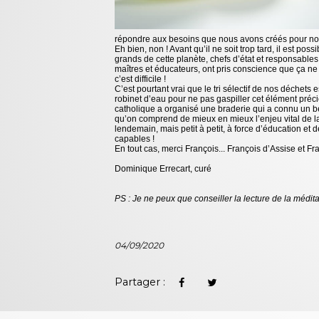
répondre aux besoins que nous avons créés pour notr
Eh bien, non ! Avant qu’il ne soit trop tard, il est p
grands de cette planète, chefs d’état et responsabl
maîtres et éducateurs, ont pris conscience que ça ne
c’est difficile !
C’est pourtant vrai que le tri sélectif de nos déchet
robinet d’eau pour ne pas gaspiller cet élément préc
catholique a organisé une braderie qui a connu un be
qu’on comprend de mieux en mieux l’enjeu vital de la
lendemain, mais petit à petit, à force d’éducation et
capables !
En tout cas, merci François... François d’Assise et F
Dominique Errecart, curé
PS : Je ne peux que conseiller la lecture de la
médita
04/09/2020
Partager :