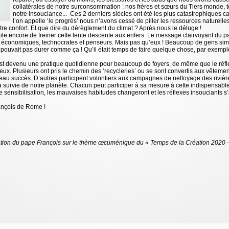
collatérales de notre surconsommation : nos frères et sœurs du Tiers monde, to
notre insouciance... Ces 2 derniers siècles ont été les plus catastrophiques 
l’on appelle ‘le progrès’ nous n’avons cessé de piller les ressources naturelles 
e confort. Et que dire du dérèglement du climat ? Après nous le déluge !
ossible encore de freiner cette lente descente aux enfers. Le message clairvoyant du 
es économiques, technocrates et penseurs. Mais pas qu’eux ! Beaucoup de gens sim
 pouvait pas durer comme ça ! Qu’il était temps de faire quelque chose, par exempl
s est devenu une pratique quotidienne pour beaucoup de foyers, de même que le réfle
ieux. Plusieurs ont pris le chemin des ‘recycleries’ ou se sont convertis aux vête
au succès. D’autres participent volontiers aux campagnes de nettoyage des rivière
 survie de notre planète. Chacun peut participer à sa mesure à cette indispensable 
 de sensibilisation, les mauvaises habitudes changeront et les réflexes insouciants
rançois de Rome !
tion du pape François sur le thème œcuménique du « Temps de la Création 2020 - Ju