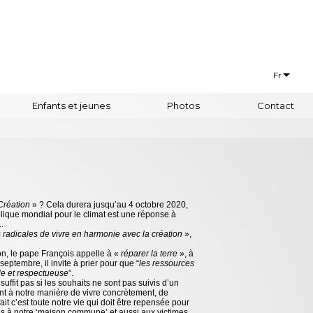
Fr
Français
Enfants et jeunes
Photos
Contact
Euskaraz
Création
» ? Cela durera jusqu’au 4 octobre 2020,
olique mondial pour le climat est une réponse à
..
 radicales de vivre en harmonie avec la création
»,
n, le pape François appelle à «
réparer la terre
», à
septembre, il invite à prier pour que “
les ressources
le et respectueuse
”.
e suffit pas si les souhaits ne sont pas suivis d’un
 à notre manière de vivre concrètement, de
it c’est toute notre vie qui doit être repensée pour
és à notre ‘maison commune’ et aussi aux victimes