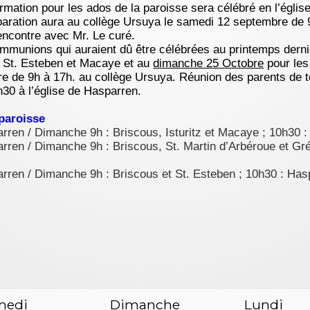
rmation pour les ados de la paroisse sera célébré en l’égli
paration aura au collège Ursuya le samedi 12 septembre de 
encontre avec Mr. Le curé.
munions qui auraient dû être célébrées au printemps derni
e St. Esteben et Macaye et au
dimanche 25 Octobre
pour les
re de 9h à 17h. au collège Ursuya. Réunion des parents de t
30 à l’église de Hasparren.
 paroisse
rren / Dimanche 9h : Briscous, Isturitz et Macaye ; 10h30 :
rren / Dimanche 9h : Briscous, St. Martin d’Arbéroue et Gré
rren / Dimanche 9h : Briscous et St. Esteben ; 10h30 : Hasp
medi
Dimanche
Lundi