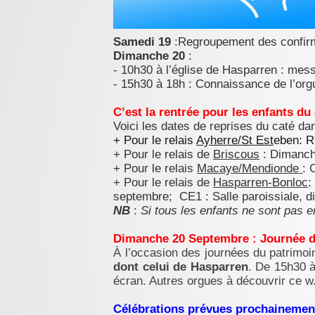
Samedi 19
:Regroupement des confirma
Dimanche 20
:
- 10h30 à l’église de Hasparren : mess
- 15h30 à 18h : Connaissance de l’org
C’est la rentrée pour les enfants du
Voici les dates de reprises du caté da
+ Pour le relais
Ayherre/St Est
eben: R
+ Pour le relais de
Briscous
: Dimanch
+ Pour le relais
Macaye/Mendionde
: 
+ Pour le relais de
Hasparren-Bonloc
:
septembre; CE1 : Salle paroissiale, 
NB
:
Si tous les enfants ne sont pas e
Dimanche 20 Septembre : Journée du
À l’occasion des journées du patrimoi
dont celui de Hasparren
. De 15h30 
écran. Autres orgues à découvrir ce w
Célébrations prévues prochainement