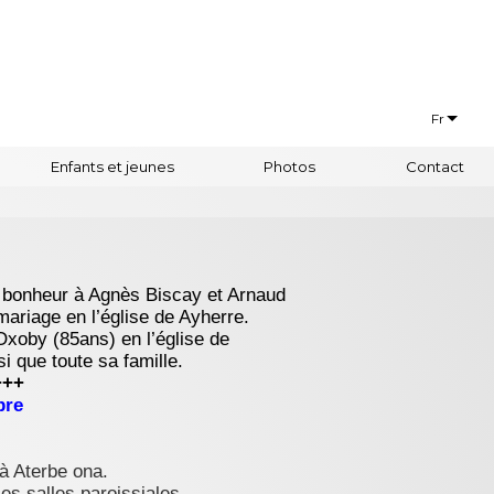
Fr
Français
Enfants et jeunes
Photos
Contact
Euskaraz
bonheur à Agnès Biscay et Arnaud
mariage en l’église de Ayherre.
oby (85ans) en l’église de
i que toute sa famille.
+++
bre
à Aterbe ona.
es salles paroissiales