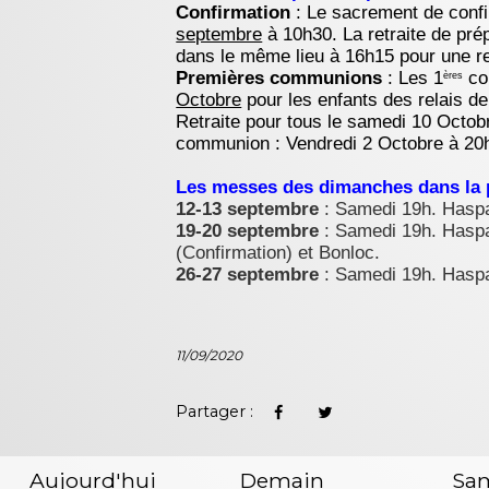
Confirmation
: Le sacrement de confi
septembre
à 10h30. La retraite de pré
dans le même lieu à 16h15 pour une r
Premières communions
: Les 1
com
ères
Octobre
pour les enfants des relais d
Retraite pour tous le samedi 10 Octob
communion : Vendredi 2 Octobre à 20h
Les messes des dimanches dans la
12-13 septembre
: Samedi 19h. Haspa
19-20 septembre
: Samedi 19h. Haspa
(Confirmation) et Bonloc.
26-27 septembre
: Samedi 19h. Haspa
11/09/2020
Partager :
Aujourd'hui
Demain
Sa