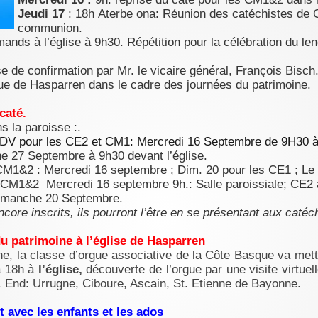
Jeudi 17
: 18h Aterbe ona: Réunion des catéchistes de C
communion.
nds à l’église à 9h30. Répétition pour la célébration du le
e de confirmation par Mr. le vicaire général, François Bisch
ue de Hasparren dans le cadre des journées du patrimoine.
 caté.
ns la paroisse :.
DV pour les
CE2 et CM1: Mercredi 16 Septembre de 9H30 à 
e 27 Septembre à 9h30 devant l’église.
CM1&2 : Mercredi 16 septembre ; Dim. 20 pour les CE1 ; Le
 CM1&2 Mercredi 16 septembre 9h.: Salle paroissiale; CE
dimanche 20 Septembre.
ncore inscrits, ils pourront l’être en se présentant aux caté
 patrimoine à l’église de Hasparren
ne, la classe d’orgue associative de la Côte Basque va me
à 18h à
l’église,
découverte de l’orgue par une visite virtuell
. End: Urrugne, Ciboure, Ascain, St. Etienne de Bayonne.
 avec les enfants et les ados