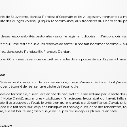
près de Sauveterre, dans la Paroisse d’Osserain et les villages environnants ( à m
ilité des villages voisins), jusqu’à 12 communes, aux frontières du Béarn et du 
 de ses responsabilités pastorales » selon le régiment diocésain. J’ai donc démis
ait qu’il me restait quelques réserves de santé : il me fait nommer comme « aux
res, dans cette Paroisse Bx François Dardan.
brer 60 années de services de prêtre dans les divers postes de son Eglise, à traver
oce
 d’événement marquant de mon sacerdoce, que je n’avais « rêvé » et dont j’ai a
vent étonné de réaliser une tâche de façon utile
e de terminale, qui en 1ere année de bac, s’était laissé séduire par la secte des «
 Moïse David), aux allures « bibliques » fallacieuses; le combat qu’il avait fallu
ée, il se trouve que j’étais le prêtre en qui elle avait gardé confiance. J’avais p
t elle fait soif), sur les plans bibliques et théologiques, dans des rencontres, tou
e, elle est heureuse ( bien que je ne l’ai pas revue depuis plusieurs années)
ocation?