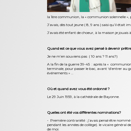
la 1ère communion, la « communion solennelle », po
J’avais, dès tout jeune ( 8, 9 ans ) saisi qu’il étai
J’avais été enfant de choeur, à la maison je jouais 
Quand est ce que vous avez pensé à devenir prêtre
Je ne m’en souviens pas ( 10 ans ? 11 ans?)
A la fin de la guerre 39-45 : après la « communion so
terminale, pour passer le bac, avant ‘d’entrer au 
événements » …
Où et quand avez vous été ordonné ?
Le 29 Juin 1959, à la cathédrale de Bayonne.
Quelles ont été vos différentes nominations?
- Première contrariété : j’avais pensé être nommé e
pendant les années de collège). le vicaire général 
de moi.