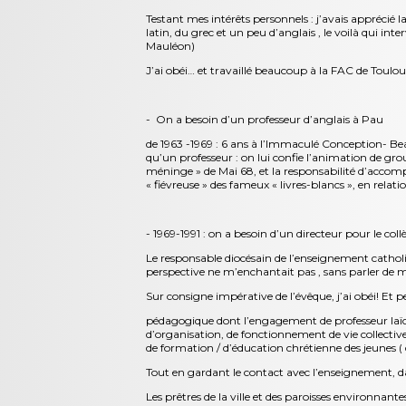
Testant mes intérêts personnels : j’avais apprécié 
latin, du grec et un peu d’anglais , le voilà qui int
Mauléon)
J’ai obéi… et travaillé beaucoup à la FAC de Toulo
- On a besoin d’un professeur d’anglais à Pau
de 1963 -1969 : 6 ans à l’Immaculé Conception- Be
qu’un professeur : on lui confie l’animation de gro
méninge » de Mai 68, et la responsabilité d’accompa
« fiévreuse » des fameux « livres-blancs », en relati
- 1969-1991 : on a besoin d’un directeur pour le co
Le responsable diocésain de l’enseignement catho
perspective ne m’enchantait pas , sans parler de 
Sur consigne impérative de l’évêque, j’ai obéi! Et pen
pédagogique dont l’engagement de professeur laïcs 
d’organisation, de fonctionnement de vie collective,
de formation / d’éducation chrétienne des jeunes (
Tout en gardant le contact avec l’enseignement, dans
Les prêtres de la ville et des paroisses environna