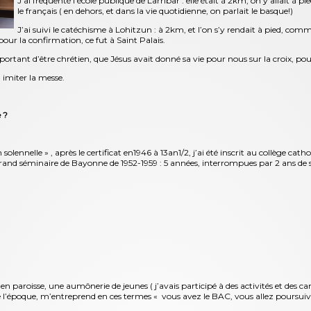
J’ai fréquenté l’école publique de Larribar : elle était à 2km, on y allait à 
le français ( en dehors, et dans la vie quotidienne, on parlait le basque!)
J’ai suivi le catéchisme à Lohitzun : à 2km, et l’on s’y rendait à pied, com
ur la confirmation, ce fut à Saint Palais.
t important d’être chrétien, que Jésus avait donné sa vie pour nous sur la croix, p
à imiter la messe.
 ?
lennelle » , après le certificat en1946 à 13an1/2, j’ai été inscrit au collège cath
grand séminaire de Bayonne de 1952-1959 : 5 années, interrompues par 2 ans de se
n paroisse, une aumônerie de jeunes ( j’avais participé à des activités et des c
de l’époque, m’entreprend en ces termes « vous avez le BAC, vous allez poursuivr