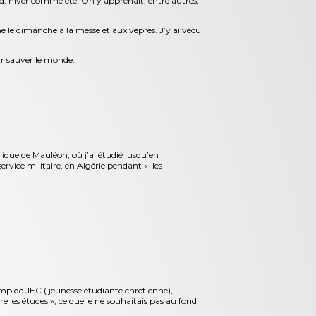
pied, hiver comme été. On y apprenait, entre autres,
me le dimanche à la messe et aux vêpres. J’y ai vécu
our sauver le monde.
olique de Mauléon, où j’ai étudié jusqu’en
rvice militaire, en Algérie pendant « les
amp de JEC ( jeunesse étudiante chrétienne),
e les études », ce que je ne souhaitais pas au fond