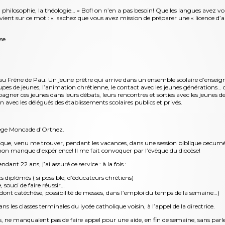
la philosophie, la théologie… « Bof! on n’en a pas besoin! Quelles langues avez v
ervient sur ce mot : « sachez que vous avez mission de préparer une « licence d’ang
use
au Frêne de Pau. Un jeune prêtre qui arrive dans un ensemble scolaire d’enseig
upes de jeunes, l’animation chrétienne, le contact avec les jeunes générations… d
gner ces jeunes dans leurs débats, leurs rencontres et sorties avec les jeunes de
on avec les délégués des établissements scolaires publics et privés.
llège Moncade d’Orthez.
lique, venu me trouver, pendant les vacances, dans une session biblique oecum
mon manque d’expérience! Il me fait convoquer par l’évêque du diocèse!
dant 22 ans, j’ai assuré ce service : à la fois :
diplômés ( si possible, d’éducateurs chrétiens)
 souci de faire réussir…
 dont catéchèse, possibilité de messes, dans l’emploi du temps de la semaine…)
 les classes terminales du lycée catholique voisin, à l’appel de la directrice.
ntes, ne manquaient pas de faire appel pour une aide, en fin de semaine, sans pa