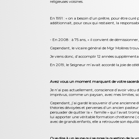
religieuses voisines.
En 1991 : « on a besoin d’un prêtre, pour être curé 
additionnait, pour ceux qui restaient, la responsab
- En 2008 : à 75 ans, « il convient de démissionner,
Cependant, le vicaire général de Mgr Molères trouv
Je viens donc, d’accomplir 12 années supplémentai
En 2019, le Seigneur m’avait accordé la joie de célé
Avez vous un moment marquant de votre sacerd
Je n’ai pas actuellement, conscience d’avoir vécu
imprévus, comme un paysan, avec mes limites; sou
Cependant, j’ai gardé le souvenir d’une ancienne élèv
théories dévoyées et perverses d’un ancien pasteur (
persuader de quitter la « famille » qui l’avait tromp
lui apporter une véritable formation chrétienne ( don
avec de grands enfants, elle a retrouvée son équilibr
Que dire à un jeune qui se pose la question de la v