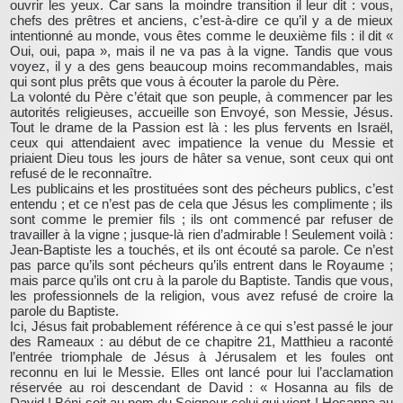
ouvrir les yeux. Car sans la moindre transition il leur dit : vous,
chefs des prêtres et anciens, c’est-à-dire ce qu’il y a de mieux
intentionné au monde, vous êtes comme le deuxième fils : il dit «
Oui, oui, papa », mais il ne va pas à la vigne. Tandis que vous
voyez, il y a des gens beaucoup moins recommandables, mais
qui sont plus prêts que vous à écouter la parole du Père.
La volonté du Père c’était que son peuple, à commencer par les
autorités religieuses, accueille son Envoyé, son Messie, Jésus.
Tout le drame de la Passion est là : les plus fervents en Israël,
ceux qui attendaient avec impatience la venue du Messie et
priaient Dieu tous les jours de hâter sa venue, sont ceux qui ont
refusé de le reconnaître.
Les publicains et les prostituées sont des pécheurs publics, c’est
entendu ; et ce n’est pas de cela que Jésus les complimente ; ils
sont comme le premier fils ; ils ont commencé par refuser de
travailler à la vigne ; jusque-là rien d’admirable ! Seulement voilà :
Jean-Baptiste les a touchés, et ils ont écouté sa parole. Ce n’est
pas parce qu’ils sont pécheurs qu’ils entrent dans le Royaume ;
mais parce qu’ils ont cru à la parole du Baptiste. Tandis que vous,
les professionnels de la religion, vous avez refusé de croire la
parole du Baptiste.
Ici, Jésus fait probablement référence à ce qui s’est passé le jour
des Rameaux : au début de ce chapitre 21, Matthieu a raconté
l’entrée triomphale de Jésus à Jérusalem et les foules ont
reconnu en lui le Messie. Elles ont lancé pour lui l’acclamation
réservée au roi descendant de David : « Hosanna au fils de
David ! Béni soit au nom du Seigneur celui qui vient ! Hosanna au