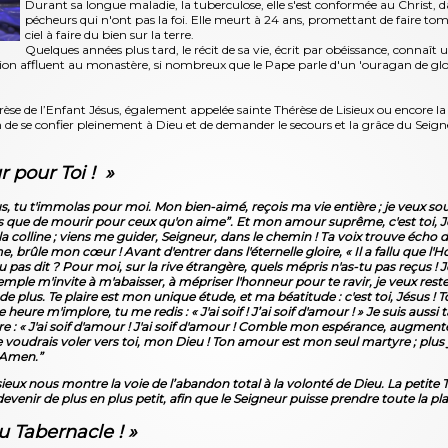
Durant sa longue maladie, la tuberculose, elle s'est conformée au Christ, d
pécheurs qui n'ont pas la foi. Elle meurt à 24 ans, promettant de faire tombe
ciel à faire du bien sur la terre.
Quelques années plus tard, le récit de sa vie, écrit par obéissance, connaît
on affluent au monastère, si nombreux que le Pape parle d'un 'ouragan de gloi
rèse de l’Enfant Jésus, également appelée sainte Thérèse de Lisieux ou encore la 
 de se confier pleinement à Dieu et de demander le secours et la grâce du Seign
r pour Toi ! »
sus, tu t'immolas pour moi. Mon bien-aimé, reçois ma vie entière ; je veux sou
us que de mourir pour ceux qu'on aime”. Et mon amour suprême, c'est toi, Jésus 
s la colline ; viens me guider, Seigneur, dans le chemin ! Ta voix trouve éch
e, brûle mon cœur ! Avant d'entrer dans l'éternelle gloire, « Il a fallu que l'H
u pas dit ? Pour moi, sur la rive étrangère, quels mépris n'as-tu pas reçus ! J
mple m'invite à m'abaisser, à mépriser l'honneur pour te ravir, je veux rest
e plus. Te plaire est mon unique étude, et ma béatitude : c'est toi, Jésus ! To
 heure m'implore, tu me redis : « J'ai soif ! J’ai soif d'amour ! » Je suis aussi
 : « J'ai soif d'amour ! J'ai soif d'amour ! Comble mon espérance, augmente e
 voudrais voler vers toi, mon Dieu ! Ton amour est mon seul martyre ; plus 
! Amen.”
ieux nous montre la voie de l’abandon total à la volonté de Dieu. La petite 
e devenir de plus en plus petit, afin que le Seigneur puisse prendre toute la p
u Tabernacle ! »