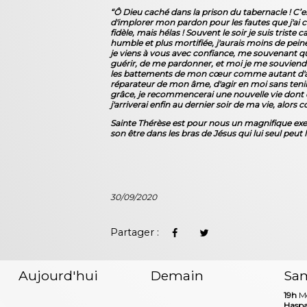
“Ô Dieu caché dans la prison du tabernacle ! C’
d'implorer mon pardon pour les fautes que j'ai 
fidèle, mais hélas ! Souvent le soir je suis triste
humble et plus mortifiée, j'aurais moins de pei
je viens à vous avec confiance, me souvenant qu
guérir, de me pardonner, et moi je me souviendra
les battements de mon cœur comme autant d'actes
réparateur de mon âme, d'agir en moi sans tenir 
grâce, je recommencerai une nouvelle vie dont 
j'arriverai enfin au dernier soir de ma vie, alor
Sainte Thérèse est pour nous un magnifique exem
son être dans les bras de Jésus qui lui seul peut
30/09/2020
Partager :
Aujourd'hui
Demain
Sa
19h
Me
Haspa