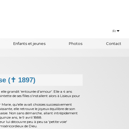
Fr
Français
Enfants et jeunes
Photos
Contact
Euskaraz
se (✝ 1897)
elle grandit 'entourée d'amour'. Elle a 4 ans
ette de ses filles s'installent alors à Lisieux pour
Marie, qu'elle avait choisies successivement
sante, elle retrouve le joyeux équilibre de son
 saisie. Non sans démarche, allant intrépidement
uinze ans, le 9 avril 1888.
neur lui découvre peu à peu sa 'petite voie'
 miséricordieux de Dieu.