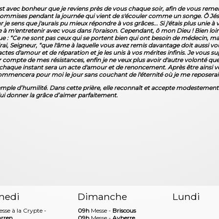
est avec bonheur que je reviens près de vous chaque soir, afin de vous rem
commises pendant la journée qui vient de s'écouler comme un songe. Ô Jésus 
 car je sens que j'aurais pu mieux répondre à vos grâces... Si j'étais plus unie
ne à m'entretenir avec vous dans l'oraison. Cependant, ô mon Dieu ! Bien l
e : “Ce ne sont pas ceux qui se portent bien qui ont besoin de médecin, ma
i, Seigneur, “que l'âme à laquelle vous avez remis davantage doit aussi vous
 d'amour et de réparation et je les unis à vos mérites infinis. Je vous s
compte de mes résistances, enfin je ne veux plus avoir d'autre volonté que 
chaque instant sera un acte d'amour et de renoncement. Après être ainsi ve
s commencera pour moi le jour sans couchant de l'éternité où je me reposerai 
ple d’humilité. Dans cette prière, elle reconnaît et accepte modestement sa
 lui donner la grâce d’aimer parfaitement.
medi
Dimanche
Lundi
sse à la Crypte -
09h
Messe -
Briscous
rren
09h
Messe -
Ayherre