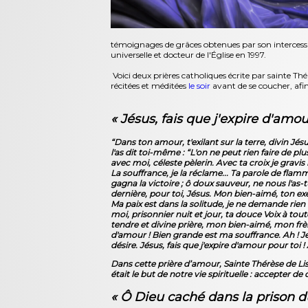
témoignages de grâces obtenues par son intercessi
universelle et docteur de l'Église en 1997.
Voici deux prières catholiques écrite par sainte Thé
récitées et méditées
le soir
avant de se coucher, afin
« Jésus, fais que j'expire d'amou
“Dans ton amour, t'exilant sur la terre, divin Jé
l'as dit toi-même : “L'on ne peut rien faire de pl
avec moi, céleste pèlerin. Avec ta croix je gravi
La souffrance, je la réclame... Ta parole de flamm
gagna la victoire ; ô doux sauveur, ne nous l'as-t
dernière, pour toi, Jésus. Mon bien-aimé, ton exe
Ma paix est dans la solitude, je ne demande rien d
moi, prisonnier nuit et jour, ta douce Voix à toute
tendre et divine prière, mon bien-aimé, mon frère
d'amour ! Bien grande est ma souffrance. Ah ! Je
désire. Jésus, fais que j'expire d'amour pour toi 
Dans cette prière d’amour, Sainte Thérèse de Lis
était le but de notre vie spirituelle : accepter d
« Ô Dieu caché dans la prison d