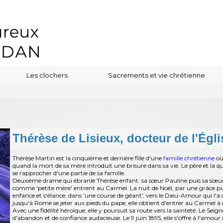
Les clochers
Sacrements et vie chrétienne
Thérèse de Lisieux, docteur de l'Égli
Thérèse Martin est la cinquième et dernière fille d'une
famille chrétienne
où 
quand la mort de sa mère introduit une brisure dans sa vie. Le père et la quint
se rapprocher d'une partie de sa famille.
Deuxième drame qui ébranle Thérèse enfant: sa sœur Pauline puis sa sœur 
comme 'petite mère' entrent au Carmel. La nuit de Noël, par une grâce puis
enfance et s'élance, dans 'une course de géant', vers le Dieu-Amour qui l'a
jusqu'à Rome se jeter aux pieds du pape, elle obtient d'entrer au Carmel à q
Avec une fidélité héroïque, elle y poursuit sa route vers la sainteté. Le Seig
d'abandon et de confiance audacieuse. Le 9 juin 1895, elle s'offre à l'amour