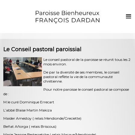
Français
Euskaraz
Accueil
Le Conseil pastoral paroissial
Actualités
Le conseil pastoral de la paroisse se réunit tous les 2
mois environ.
Vie de la paroisse
De par la diversité de ses membres, le conseil
Les clochers
pastoral reflète la vie de la communauté
chrétienne.
Sacrements et vie chrétienne
Pour notre paroisse le conseil pastoral se compose
de :
Enfants et jeunes
M.le curé Dominique Errecart
Photos
L’abbé Blaise Martin Makiza
Maider Amestoy ( relais Mendionde/Greciette)
Contact
Beñat Añorga ( relais Briscous)
Marie Jeanne Berterretche ( relais Macaye/Mendionde)