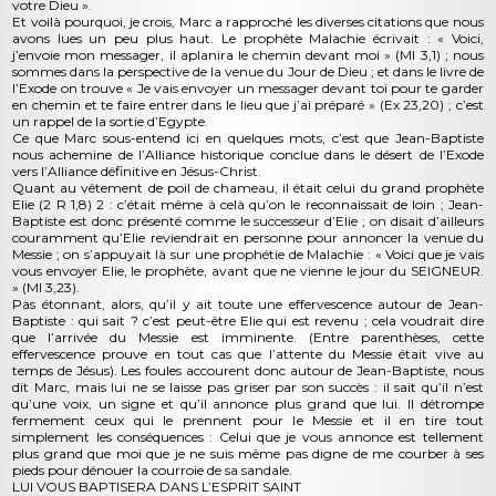
votre Dieu ».
Et voilà pourquoi, je crois, Marc a rapproché les diverses citations que nous
avons lues un peu plus haut. Le prophète Malachie écrivait : « Voici,
j’envoie mon messager, il aplanira le chemin devant moi » (Ml 3,1) ; nous
sommes dans la perspective de la venue du Jour de Dieu ; et dans le livre de
l’Exode on trouve « Je vais envoyer un messager devant toi pour te garder
en chemin et te faire entrer dans le lieu que j’ai préparé » (Ex 23,20) ; c’est
un rappel de la sortie d’Egypte.
Ce que Marc sous-entend ici en quelques mots, c’est que Jean-Baptiste
nous achemine de l’Alliance historique conclue dans le désert de l’Exode
vers l’Alliance définitive en Jésus-Christ.
Quant au vêtement de poil de chameau, il était celui du grand prophète
Elie (2 R 1,8) 2 : c’était même à celà qu’on le reconnaissait de loin ; Jean-
Baptiste est donc présenté comme le successeur d’Elie ; on disait d’ailleurs
couramment qu’Elie reviendrait en personne pour annoncer la venue du
Messie ; on s’appuyait là sur une prophétie de Malachie : « Voici que je vais
vous envoyer Elie, le prophète, avant que ne vienne le jour du SEIGNEUR.
» (Ml 3,23).
Pas étonnant, alors, qu’il y ait toute une effervescence autour de Jean-
Baptiste : qui sait ? c’est peut-être Elie qui est revenu ; cela voudrait dire
que l’arrivée du Messie est imminente. (Entre parenthèses, cette
effervescence prouve en tout cas que l’attente du Messie était vive au
temps de Jésus). Les foules accourent donc autour de Jean-Baptiste, nous
dit Marc, mais lui ne se laisse pas griser par son succès : il sait qu’il n’est
qu’une voix, un signe et qu’il annonce plus grand que lui. Il détrompe
fermement ceux qui le prennent pour le Messie et il en tire tout
simplement les conséquences : Celui que je vous annonce est tellement
plus grand que moi que je ne suis même pas digne de me courber à ses
pieds pour dénouer la courroie de sa sandale.
LUI VOUS BAPTISERA DANS L’ESPRIT SAINT