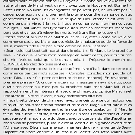
extraordinaire et elle est bonne ! « Croyez à la Bonne Nouvelle » (c’est une
autre phrase de Marc) veut dire « croyez que la Nouvelle est Bonne ! »
Cette Bonne Nouvelle, les évangélistes ne peuvent pas, ne veulent pas la
garder pour eux ; alors ils prennent la plume pour dire au monde et aux
générations futures : Celui que le peuple de Dieu attendait est venu : il
donne sens à la vie et à la mort, il ouvre nos horizons, illumine nos yeux
aveugles, il fait vibrer nos tympans durcis, met en marche les membres
paralysés et va jusqu’à relever les morts. Voilà une Bonne Nouvelle !
Contrairement aux récits de Matthieu et de Luc, cette Bonne Nouvelle ne
commence pas, chez Marc, par des récits de la naissance ou de l’enfance de
Jésus, mais tout de suite par la prédication de Jean-Baptiste :
« Jean, celui qui baptisait, parut dans le désert ». Et Marc cite le prophète
Isaïe : « Voici que j'envoie mon messager en avant de toi, pour ouvrir ton
chemin. Voix de celui qui crie dans le désert : Préparez le chemin du
SEIGNEUR, Rendez droits ses sentiers. » 1
Cette dernière phrase est tirée du deuxième livre d’Isaïe dans ce texte qui
commence par ces mots superbes « Consolez, consolez mon peuple, dit
votre Dieu » (Is 40 : première lecture de ce dimanche). En revanche la
première phrase « Voici que j’envoie mon messager en avant de toi, pour
ouvrir ton chemin » n’est pas du prophète Isaïe, mais Marc fait ici un
rapprochement très intéressant, avec une phrase du prophète Malachie et
une autre du livre de l’Exode ; nous y reviendrons plus bas.
« Il était vêtu de poil de chameau, avec une ceinture de cuir autour des
reins, et il se nourrissait de sauterelles et de miel sauvage. » Il est rare que les
évangiles décrivent le vêtement et la nourriture de quelqu’un ! Si Marc le
fait ici pour Jean-Baptiste, c’est que cela a un sens. Les sauterelles et le miel
sauvage sont la nourriture du désert, avec ce que cela signifie d’ascétisme,
mais aussi de promesses, puisque c’est au désert que la grande aventure de
l’Alliance avec Dieu a commencé : manière de dire « la venue de Jean-
Baptiste est votre chance d’un retour au désert, des retrouvailles avec