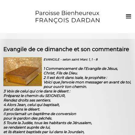
Français
Euskaraz
Accueil
Evangile de ce dimanche et son commentaire
Actualités
EVANGILE - selon saint Marc 1, 1 - 8
Vie de la paroisse
1 Commencement de l’Evangile de Jésus,
Christ, Fils de Dieu.
Les clochers
2 Il est écrit dans Isaïe, le prophète :
Voici que j'envoie mon messager en avant de toi,
Sacrements et vie chrétienne
pour ouvrir ton chemin.
3 Voix de celui qui crie dans le désert :
Préparez le chemin du SEIGNEUR,
Enfants et jeunes
Rendez droits ses sentiers.
4 Alors Jean, celui qui baptisait,
Photos
parut dans le désert.
Il proclamait un baptême de conversion
pour le pardon des péchés.
Contact
5 Toute la Judée, tous les habitants de Jérusalem,
se rendaient auprès de lui,
et ils étaient baptisés par lui dans le Jourdain,