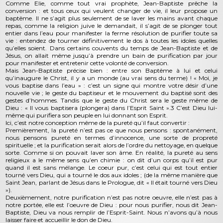
Comme Elie, comme tout vrai prophète, Jean-Baptiste prêche la
conversion : et tous ceux qui veulent changer de vie, il leur propose un
baptême. Il ne s’agit plus seulement de se laver les mains avant chaque
repas, comme la religion juive le demandait, il s’agit de se plonger tout
entier dans l’eau pour manifester la ferme résolution de purifier toute sa
vie : entendez de tourner définitivement le dos à toutes les idoles quelles
qu’elles soient. Dans certains couvents du temps de Jean-Baptiste et de
Jésus, on allait même jusqu’à prendre un bain de purification par jour
pour manifester et entretenir cette volonté de conversion.
Mais Jean-Baptiste précise bien : entre son Baptême à lui et celui
qu’inaugure le Christ, il y a un monde (au vrai sens du terme) ! « Moi, je
vous baptise dans l’eau » : c’est un signe qui montre votre désir d’une
nouvelle vie ; le geste du baptiseur et le mouvement du baptisé sont des
gestes d’hommes. Tandis que le geste du Christ sera le geste même de
Dieu : « Il vous baptisera (plongera) dans l’Esprit Saint ».3 C’est Dieu lui-
même qui purifiera son peuple en lui donnant son Esprit.
Ici, c’est notre conception même de la pureté qu’il faut convertir :
Premièrement, la pureté n’est pas ce que nous pensons : spontanément,
nous pensons pureté en termes d’innocence, une sorte de propreté
spirituelle ; et la purification serait alors de l’ordre du nettoyage, en quelque
sorte. Comme si on pouvait laver son âme. En réalité, la pureté au sens
religieux a le même sens qu’en chimie : on dit d’un corps qu’il est pur
quand il est sans mélange. Le coeur pur, c’est celui qui est tout entier
tourné vers Dieu, qui a tourné le dos aux idoles ; (de la même manière que
Saint Jean, parlant de Jésus dans le Prologue, dit « Il était tourné vers Dieu
»).
Deuxièmement, notre purification n’est pas notre oeuvre, elle n’est pas à
notre portée, elle est l’oeuvre de Dieu : pour nous purifier, nous dit Jean-
Baptiste, Dieu va nous remplir de l’Esprit-Saint. Nous n’avons qu’à nous
laisser faire et accueillir le don de Dieu.