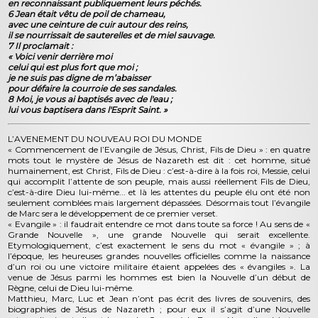
en reconnaissant publiquement leurs péchés.
6 Jean était vêtu de poil de chameau,
avec une ceinture de cuir autour des reins,
il se nourrissait de sauterelles et de miel sauvage.
7 Il proclamait :
« Voici venir derrière moi
celui qui est plus fort que moi ;
je ne suis pas digne de m’abaisser
pour défaire la courroie de ses sandales.
8 Moi, je vous ai baptisés avec de l'eau ;
lui vous baptisera dans l'Esprit Saint. »
L’AVENEMENT DU NOUVEAU ROI DU MONDE
« Commencement de l’Evangile de Jésus, Christ, Fils de Dieu » : en quatre
mots tout le mystère de Jésus de Nazareth est dit : cet homme, situé
humainement, est Christ, Fils de Dieu : c’est-à-dire à la fois roi, Messie, celui
qui accomplit l’attente de son peuple, mais aussi réellement Fils de Dieu,
c’est-à-dire Dieu lui-même... et là les attentes du peuple élu ont été non
seulement comblées mais largement dépassées. Désormais tout l’évangile
de Marc sera le développement de ce premier verset.
« Evangile » : il faudrait entendre ce mot dans toute sa force ! Au sens de «
Grande Nouvelle », une grande Nouvelle qui serait excellente.
Etymologiquement, c’est exactement le sens du mot « évangile » ; à
l’époque, les heureuses grandes nouvelles officielles comme la naissance
d’un roi ou une victoire militaire étaient appelées des « évangiles ». La
venue de Jésus parmi les hommes est bien la Nouvelle d’un début de
Règne, celui de Dieu lui-même.
Matthieu, Marc, Luc et Jean n’ont pas écrit des livres de souvenirs, des
biographies de Jésus de Nazareth ; pour eux il s’agit d’une Nouvelle