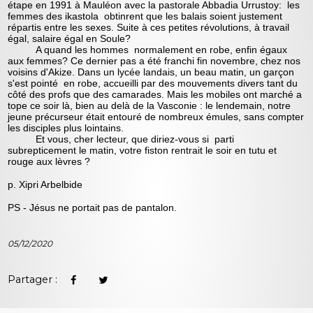
étape en 1991 à Mauléon avec la pastorale Abbadia Urrustoy: les
femmes des ikastola obtinrent que les balais soient justement
répartis entre les sexes. Suite à ces petites révolutions, à travail
égal, salaire égal en Soule?
A quand les hommes normalement en robe, enfin égaux
aux femmes? Ce dernier pas a été franchi fin novembre, chez nos
voisins d'Akize. Dans un lycée landais, un beau matin, un garçon
s'est pointé en robe, accueilli par des mouvements divers tant du
côté des profs que des camarades. Mais les mobiles ont marché a
tope ce soir là, bien au delà de la Vasconie : le lendemain, notre
jeune précurseur était entouré de nombreux émules, sans compter
les disciples plus lointains.
Et vous, cher lecteur, que diriez-vous si parti
subrepticement le matin, votre fiston rentrait le soir en tutu et
rouge aux lèvres ?
p. Xipri Arbelbide
PS - Jésus ne portait pas de pantalon.
05/12/2020
Partager :