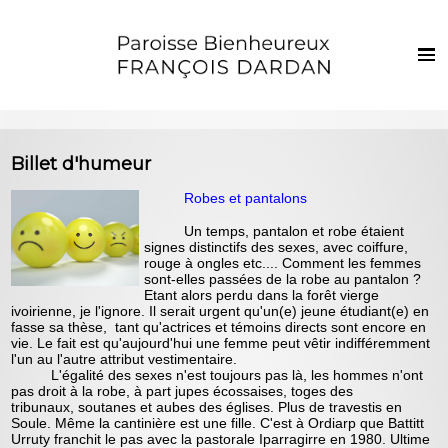
Français
Euskaraz
Accueil
Billet d'humeur
Actualités
Robes et pantalons
Vie de la paroisse
Un temps, pantalon et robe étaient
signes distinctifs des sexes, avec coiffure,
Les clochers
rouge à ongles etc.... Comment les femmes
sont-elles passées de la robe au pantalon ?
Sacrements et vie chrétienne
Etant alors perdu dans la forêt vierge
ivoirienne, je l'ignore. Il serait urgent qu'un(e) jeune étudiant(e) en
Enfants et jeunes
fasse sa thèse, tant qu'actrices et témoins directs sont encore en
vie. Le fait est qu'aujourd'hui une femme peut vêtir indifféremment
Photos
l'un au l'autre attribut vestimentaire.
L'égalité des sexes n'est toujours pas là, les hommes n'ont
pas droit à la robe, à part jupes écossaises, toges des
Contact
tribunaux, soutanes et aubes des églises. Plus de travestis en
Soule. Même la cantinière est une fille. C'est à Ordiarp que Battitt
Urruty franchit le pas avec la pastorale Iparragirre en 1980. Ultime