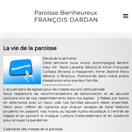
Français
Euskaraz
Accueil
La vie de la paroisse
Actualités
Deuils de la semaine
Cette semaine nous avons accompagné devant
Vie de la paroisse
Dieu: Mr. René Labastie (65ans) et Mme Françoise
Caillaba (84ans) à Hasparren; Mme Jeanne Mora
Les clochers
(68ans) à Briscous. Portons-les dans notre prière
d’espérance ainsi que leur famille.
Sacrements et vie chrétienne
++++++++++++++
L’accueil dans les églises pour les messes durant cette période
Nous respectons les recommandations de distanciation et de sécurité
Enfants et jeunes
sanitaire lors de nos rassemblements dans nos églises : 2 fidèles par bancs
en alternance avec un banc vide. Les familles peuvent rester ensemble.
Photos
Merci pour l’effort de vigilance que chacun accepte de faire! Restons
prudents en passant nos mains au liquide hydro-alcoolique à l’entrée de
l’église et en portant le masque. Luttons fraternellement et en solidarité
Contact
pour enrayer la pandémie.
Calendrier des messes de la paroisse