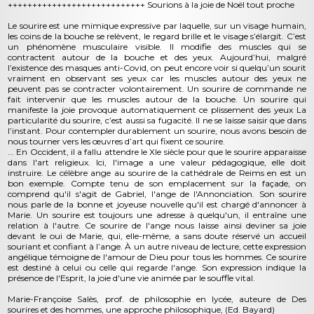
++++++++++++++++++++++++++++ Sourions à la joie de Noël tout proche
Le sourire est une mimique expressive par laquelle, sur un visage humain,
les coins de la bouche se relèvent, le regard brille et le visage s’élargit. C’est
un phénomène musculaire visible. Il modifie des muscles qui se
contractent autour de la bouche et des yeux. Aujourd’hui, malgré
l’existence des masques anti-Covid, on peut encore voir si quelqu’un sourit
vraiment en observant ses yeux car les muscles autour des yeux ne
peuvent pas se contracter volontairement. Un sourire de commande ne
fait intervenir que les muscles autour de la bouche. Un sourire qui
manifeste la joie provoque automatiquement ce plissement des yeux La
particularité du sourire, c’est aussi sa fugacité. Il ne se laisse saisir que dans
l’instant. Pour contempler durablement un sourire, nous avons besoin de
nous tourner vers les œuvres d’art qui fixent ce sourire.
... En Occident, il a fallu attendre le XIe siècle pour que le sourire apparaisse
dans l'art religieux. Ici, l'image a une valeur pédagogique, elle doit
instruire. Le célèbre ange au sourire de la cathédrale de Reims en est un
bon exemple. Compte tenu de son emplacement sur la façade, on
comprend qu'il s'agit de Gabriel, l'ange de l'Annonciation. Son sourire
nous parle de la bonne et joyeuse nouvelle qu'il est chargé d'annoncer à
Marie. Un sourire est toujours une adresse à quelqu'un, il entraîne une
relation à l'autre. Ce sourire de l'ange nous laisse ainsi deviner sa joie
devant le oui de Marie, qui, elle-même, a sans doute réservé un accueil
souriant et confiant à l’ange. À un autre niveau de lecture, cette expression
angélique témoigne de l'amour de Dieu pour tous les hommes. Ce sourire
est destiné à celui ou celle qui regarde l'ange. Son expression indique la
présence de l'Esprit, la joie d'une vie animée par le souffle vital.
Marie-Françoise Salès, prof. de philosophie en lycée, auteure de Des
sourires et des hommes, une approche philosophique, (Ed. Bayard)