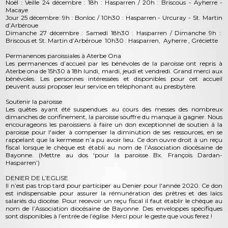
Noël : Veille 24 décembre : 18h : Hasparren / 20h : Briscous - Ayherre -
Macaye
Jour 25 décembre: 9h : Bonloc / 10h30 : Hasparren - Urcuray - St. Martin
d’Arbéroue
Dimanche 27 décembre : Samedi 18h30 : Hasparren / Dimanche 9h :
Briscous et St. Martin d’Arbéroue 10h30 : Hasparren, Ayherre , Gréciette
Permanences paroissiales à Aterbe Ona
Les permanences d’accueil par les bénévoles de la paroisse ont repris à
Aterbe ona de 15h30 à 18h lundi, mardi, jeudi et vendredi. Grand merci aux
bénévoles. Les personnes intéressées et disponibles pour cet accueil
peuvent aussi proposer leur service en téléphonant au presbytère.
Soutenir la paroisse
Les quêtes ayant été suspendues au cours des messes des nombreux
dimanches de confinement, la paroisse souffre du manque à gagner. Nous
encourageons les paroissiens à faire un don exceptionnel de soutien à la
paroisse pour l'aider à compenser la diminution de ses ressources, en se
rappelant que la kermesse n’a pu avoir lieu. Ce don ouvre droit à un reçu
fiscal lorsque le chèque est établi au nom de l’Association diocésaine de
Bayonne. (Mettre au dos ‘pour la paroisse Bx. François Dardan-
Hasparren’)
DENIER DE L’EGLISE
Il n’est pas trop tard pour participer au Denier pour l'année 2020. Ce don
est indispensable pour assurer la rémunération des prêtres et des laïcs
salariés du diocèse. Pour recevoir un reçu fiscal il faut établir le chèque au
nom de l’Association diocésaine de Bayonne. Des enveloppes spécifiques
sont disponibles à l’entrée de l’église. Merci pour le geste que vous ferez !