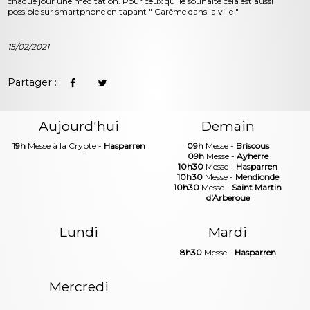
chaque jour une méditation. Pour ceux qui le souhaite cela est aussi
possible sur smartphone en tapant " Carême dans la ville "
15/02/2021
Partager :
Aujourd'hui
Demain
19h
Messe à la Crypte -
Hasparren
09h
Messe -
Briscous
09h
Messe -
Ayherre
10h30
Messe -
Hasparren
10h30
Messe -
Mendionde
10h30
Messe -
Saint Martin
d'Arberoue
Lundi
Mardi
8h30
Messe -
Hasparren
Mercredi