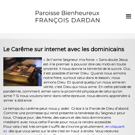
Français
Euskaraz
Accueil
Le Carême sur internet avec les dominicains
Actualités
« Je t'aime Seigneur ma force. » Sans doute Jésus
est-il le premier à pouvoir dire ces mots en toute
Vie de la paroisse
sincérité. Il nous donne la témérité de le suivre. Oui,
il est possible d'aimer Dieu. Quand nous aimons
Les clochers
notre frère, surtout celui dans le besoin, nous
aimons Dieu. Et quand quelqu'un nous aime en
Sacrements et vie chrétienne
vérité, c'est Dieu qui nous aime. En cette période de
pandémie, comment aimer sans la proximité physique de celui qu'on
aime ? Si nous voulons tenir dans cette épreuve, nous devons apprendre à
Enfants et jeunes
aimer à distance.
Photos
Le temps du carême peut nous y aider. Grâce à la Parole de Dieu d'abord.
Comme une promesse qui rend présente la tendresse du Seigneur pour
tous. Chaque jour, des frères, des sœurs et des laïcs dominicains
Contact
méditent avec nous cette Parole pour nous la rendre accessible.
Pour cela c'est très simple il suffit de s'incrire gratuitement,
en cliquant
ici
dès que vous serez sur le site c'est en haut à droite. Vous recevrez