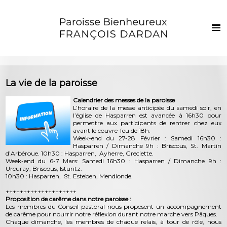
Français
Euskaraz
Accueil
La vie de la paroisse
Actualités
Calendrier des messes de la paroisse
L’horaire de la messe anticipée du samedi soir, en
Vie de la paroisse
l’église de Hasparren est avancée à 16h30 pour
permettre aux participants de rentrer chez eux
Les clochers
avant le couvre-feu de 18h.
Week-end du 27-28 Février : Samedi 16h30 :
Sacrements et vie chrétienne
Hasparren / Dimanche 9h : Briscous, St. Martin
d’Arbéroue. 10h30 : Hasparren, Ayherre, Greciette.
Week-end du 6-7 Mars: Samedi 16h30 : Hasparren / Dimanche 9h :
Enfants et jeunes
Urcuray, Briscous, Isturitz.
10h30 : Hasparren, St. Esteben, Mendionde.
Photos
++++++++++++++++++++
Proposition de carême dans notre paroisse :
Contact
Les membres du Conseil pastoral nous proposent un accompagnement
de carême pour nourrir notre réflexion durant notre marche vers Pâques.
Chaque dimanche, les membres de chaque relais, à tour de rôle, nous