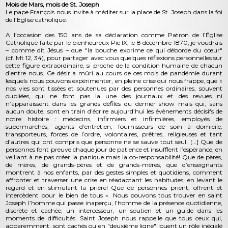
Mois de Mars, mois de St. Joseph
Le pape François nous invite à méditer sur la place de St. Joseph dans la foi
de l’Eglise catholique.
A l’occasion des 150 ans de sa déclaration comme Patron de l’Église
Catholique faite par le bienheureux Pie IX, le 8 décembre 1870, je voudrais
– comme dit Jésus – que "la bouche exprime ce qui déborde du cœur"
(cf. Mt 12, 34), pour partager avec vous quelques réflexions personnelles sur
cette figure extraordinaire, si proche de la condition humaine de chacun
d’entre nous. Ce désir a mûri au cours de ces mois de pandémie durant
lesquels nous pouvons expérimenter, en pleine crise qui nous frappe, que «
nos vies sont tissées et soutenues par des personnes ordinaires, souvent
oubliées, qui ne font pas la une des journaux et des revues ni
n’apparaissent dans les grands défilés du dernier show mais qui, sans
aucun doute, sont en train d’écrire aujourd’hui les évènements décisifs de
notre histoire : médecins, infirmiers et infirmières, employés de
supermarchés, agents d’entretien, fournisseurs de soin à domicile,
transporteurs, forces de l’ordre, volontaires, prêtres, religieuses et tant
d’autres qui ont compris que personne ne se sauve tout seul. […] Que de
personnes font preuve chaque jour de patience et insufflent l’espérance, en
veillant à ne pas créer la panique mais la co-responsabilité! Que de pères,
de mères, de grands-pères et de grands-mères, que d’enseignants
montrent à nos enfants, par des gestes simples et quotidiens, comment
affronter et traverser une crise en réadaptant les habitudes, en levant le
regard et en stimulant la prière! Que de personnes prient, offrent et
intercèdent pour le bien de tous ». Nous pouvons tous trouver en saint
Joseph l’homme qui passe inaperçu, l’homme de la présence quotidienne,
discrète et cachée, un intercesseur, un soutien et un guide dans les
moments de difficultés. Saint Joseph nous rappelle que tous ceux qui,
apparemment, sont cachés ou en "deuxième ligne" jouent un rôle inégalé