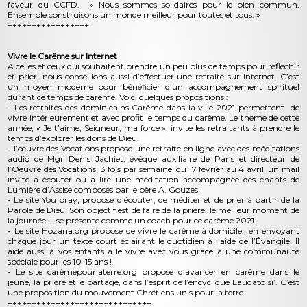
faveur du CCFD. « Nous sommes solidaires pour le bien commun.
Ensemble construisons un monde meilleur pour toutes et tous. »
+++++++++++++++++
Vivre le Carême sur Internet
A celles et ceux qui souhaitent prendre un peu plus de temps pour réfléchir
et prier, nous conseillons aussi d’effectuer une retraite sur internet. C’est
un moyen moderne pour bénéficier d’un accompagnement spirituel
durant ce temps de carême. Voici quelques propositions :
- Les retraites des dominicains Carême dans la ville 2021 permettent de
vivre intérieurement et avec profit le temps du carême. Le thème de cette
année, « Je t’aime, Seigneur, ma force », invite les retraitants à prendre le
temps d’explorer les dons de Dieu.
- l’œuvre des Vocations propose une retraite en ligne avec des méditations
audio de Mgr Denis Jachiet, évêque auxiliaire de Paris et directeur de
l’Oeuvre des Vocations. 3 fois par semaine, du 17 février au 4 avril, un mail
invite à écouter ou à lire une méditation accompagnée des chants de
Lumière d’Assise composés par le père A. Gouzes.
- Le site You pray, propose d’écouter, de méditer et de prier à partir de la
Parole de Dieu. Son objectif est de faire de la prière, le meilleur moment de
la journée. Il se présente comme un coach pour ce carême 2021.
- Le site Hozana.org propose de vivre le carême à domicile., en envoyant
chaque jour un texte court éclairant le quotidien à l’aide de l’Évangile. Il
aide aussi à vos enfants à le vivre avec vous grâce à une communauté
spéciale pour les 10-15 ans !
- Le site carêmepourlaterre.org propose d’avancer en carême dans le
jeûne, la prière et le partage, dans l’esprit de l’encyclique Laudato si’. C’est
une proposition du mouvement Chrétiens unis pour la terre.
++++++++++++++++++++++++++++++