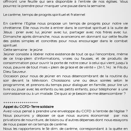
offriront une feuille qui sera disponible à l’entrée de nos églises. Vous
pourrez la prendre pour marquer une pause dans la semaine.
Le carême, temps de progrès spirituel et fraternel
En carême l’Eglise nous propose un temps de progrès pour notre vie
chrétienne. Elle nous invite à entrer dans le combat spirituel à la suite de
Jésus : prier avec lui, jeûner avec lui, partager avec nos frères avec lui.
Dimanche après dimanche, nous avancerons en donnant sur cette feuille
des pistes simples et concrètes pour nous encourager dans le combat
spirituel.
Cette semaine : le jeûne
Jeûner consiste à libérer notre existence de tout ce qui l’encombre, même
de ce trop-plein d’informations, vraies ou fausses, et de produits de
consommation pour ouvrir la porte de notre cœur à celui qui vient jusqu’à
nous, pauvre de tout mais « plein de grâce et de vérité » (Jn 1, 14) : le Fils du
Dieu Sauveur.
Occasion pour nous de jeûner en nous désencombrant de la routine du
soir devant la télévision. Choisissons une ou deux soirées selon le
programme, et prenons du temps pour dialoguer en famille, pour lire un
livre ou jouer avec les enfants ou les petits enfants, pour téléphoner à une
connaissance ou à un malade. De quoi ai-je besoin de me désencombrer ?
+++++++++++++++++
Appel du CCFD-Terre solidaire
Avez-vous pensé à prendre une enveloppe du CCFD à l’entrée de l’église ?
Nous pourrons y déposer ce que nous aurons économisé par nos
privations de nourriture, de loisirs ou d’autres dépenses dont nous essayons
de nous passer en ce temps de carême.
Nous les rapporterons le 5è dim. de carême, correspondant à la quête en