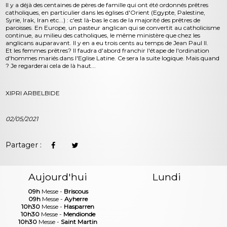
Il y a déjà des centaines de pères de famille qui ont été ordonnés prêtres
catholiques, en particulier dans les églises d'Orient (Egypte, Palestine,
Syrie, Irak, Iran etc...) : c'est là-bas le cas de la majorité des prêtres de
paroisses. En Europe, un pasteur anglican qui se convertit au catholicisme
continue, au milieu des catholiques, le même ministère que chez les
anglicans auparavant. Il y en a eu trois cents au temps de Jean Paul II.
Et les femmes prêtres? Il faudra d'abord franchir l'étape de l'ordination
d'hommes mariés dans l'Eglise Latine. Ce sera la suite logique. Mais quand
? Je regarderai cela de là haut...
XIPRI ARBELBIDE
02/05/2021
Partager :
Aujourd'hui
Lundi
09h
Messe -
Briscous
09h
Messe -
Ayherre
10h30
Messe -
Hasparren
10h30
Messe -
Mendionde
10h30
Messe -
Saint Martin