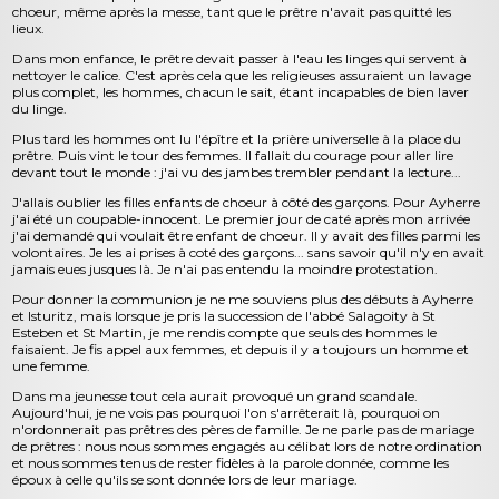
choeur, même après la messe, tant que le prêtre n'avait pas quitté les
lieux.
Dans mon enfance, le prêtre devait passer à l'eau les linges qui servent à
nettoyer le calice. C'est après cela que les religieuses assuraient un lavage
plus complet, les hommes, chacun le sait, étant incapables de bien laver
du linge.
Plus tard les hommes ont lu l'épître et la prière universelle à la place du
prêtre. Puis vint le tour des femmes. Il fallait du courage pour aller lire
devant tout le monde : j'ai vu des jambes trembler pendant la lecture...
J'allais oublier les filles enfants de choeur à côté des garçons. Pour Ayherre
j'ai été un coupable-innocent. Le premier jour de caté après mon arrivée
j'ai demandé qui voulait être enfant de choeur. Il y avait des filles parmi les
volontaires. Je les ai prises à coté des garçons... sans savoir qu'il n'y en avait
jamais eues jusques là. Je n'ai pas entendu la moindre protestation.
Pour donner la communion je ne me souviens plus des débuts à Ayherre
et Isturitz, mais lorsque je pris la succession de l'abbé Salagoity à St
Esteben et St Martin, je me rendis compte que seuls des hommes le
faisaient. Je fis appel aux femmes, et depuis il y a toujours un homme et
une femme.
Dans ma jeunesse tout cela aurait provoqué un grand scandale.
Aujourd'hui, je ne vois pas pourquoi l'on s'arrêterait là, pourquoi on
n'ordonnerait pas prêtres des pères de famille. Je ne parle pas de mariage
de prêtres : nous nous sommes engagés au célibat lors de notre ordination
et nous sommes tenus de rester fidèles à la parole donnée, comme les
époux à celle qu'ils se sont donnée lors de leur mariage.