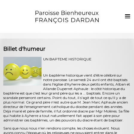
Français
Euskaraz
Accueil
Billet d'humeur
Actualités
UN BAPTEME HISTORIQUE
Vie de la paroisse
Les clochers
Un baptême historique vient d'être célébré sur
notre paroisse. Le samedi 24 avril ont été baptisés
dans l'église d'Ayherre deux petits enfants, Alban et
Sacrements et vie chrétienne
Allande Duperret Aphaule : le côté historique du
baptême est que c'est leur grand père qui les a ... baptisés. Encore un
Enfants et jeunes
scandale penseront certains. Point du tout, il s'agit de tout ce qu'il y a de
plus normal. Ce grand père n'est autre que M. Jean Marc Aphaule ancien
directeur de l'enseignement catholique du diocèse pendant des années.
Photos
Déjà marié et père de famille, il fut ordonné diacre par Mgr Molères. Sa fille
qui habite à Ayherre a tout naturellement fait appel à son père pour
Contact
administrer ces baptêmes, un des pouvoirs du diacre étant de baptiser.
Sans que nous nous n'en rendions compte, les choses évoluent. Nous
avons connu l'époque où les religieuses ne pouvaient entrer dans le