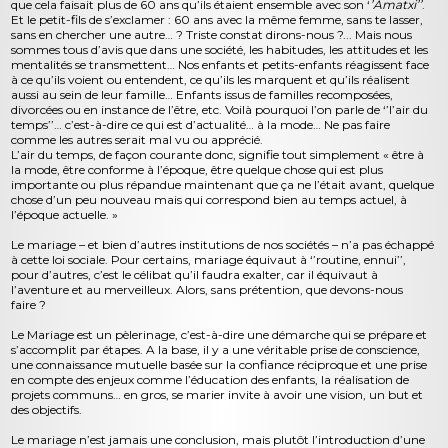
que cela faisait plus de 60 ans qu’ils étaient ensemble avec son ‘
’Amatxi’’
.
Et le petit-fils de s’exclamer : 60 ans avec la même femme, sans te lasser,
sans en chercher une autre… ? Triste constat dirons-nous ?... Mais nous
sommes tous d’avis que dans une société, les habitudes, les attitudes et les
mentalités se transmettent… Nos enfants et petits-enfants réagissent face
à ce qu’ils voient ou entendent, ce qu’ils les marquent et qu’ils réalisent
aussi au sein de leur famille… Enfants issus de familles recomposées,
divorcées ou en instance de l’être, etc. Voilà pourquoi l’on parle de ‘’l’air du
temps’’… c’est-à-dire ce qui est d’actualité… à la mode… Ne pas faire
comme les autres serait mal vu ou apprécié.
L’air du temps, de façon courante donc, signifie tout simplement « être à
la mode, être conforme à l’époque, être quelque chose qui est plus
importante ou plus répandue maintenant que ça ne l’était avant, quelque
chose d’un peu nouveau mais qui correspond bien au temps actuel, à
l’époque actuelle. »
Le mariage – et bien d’autres institutions de nos sociétés – n’a pas échappé
à cette loi sociale. Pour certains, mariage équivaut à ‘’routine, ennui’’,
pour d’autres, c’est le célibat qu’il faudra exalter, car il équivaut à
l’aventure et au merveilleux. Alors, sans prétention, que devons-nous
faire ?
Le Mariage est un pèlerinage, c’est-à-dire une démarche qui se prépare et
s’accomplit par étapes. A la base, il y a une véritable prise de conscience,
une connaissance mutuelle basée sur la confiance réciproque et une prise
en compte des enjeux comme l’éducation des enfants, la réalisation de
projets communs… en gros, se marier invite à avoir une vision, un but et
des objectifs.
Le mariage n’est jamais une conclusion, mais plutôt l’introduction d’une