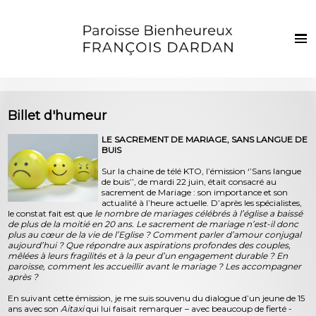
Français
Euskaraz
Accueil
Billet d'humeur
Actualités
LE SACREMENT DE MARIAGE, SANS LANGUE DE
BUIS
Vie de la paroisse
Sur la chaine de télé KTO, l’émission ‘’Sans langue
Les clochers
de buis’’, de mardi 22 juin, était consacré au
sacrement de Mariage : son importance et son
Sacrements et vie chrétienne
actualité à l’heure actuelle. D’après les spécialistes,
le constat fait est que
le nombre de mariages célébrés à l’église a baissé
de plus de la moitié en 20 ans. Le sacrement de mariage n’est-il donc
Enfants et jeunes
plus au cœur de la vie de l’Eglise ? Comment parler d’amour conjugal
aujourd’hui ? Que répondre aux aspirations profondes des couples,
Photos
mêlées à leurs fragilités et à la peur d’un engagement durable ? En
paroisse, comment les accueillir avant le mariage ? Les accompagner
après ?
Contact
En suivant cette émission, je me suis souvenu du dialogue d’un jeune de 15
ans avec son
Aitaxi
qui lui faisait remarquer – avec beaucoup de fierté -