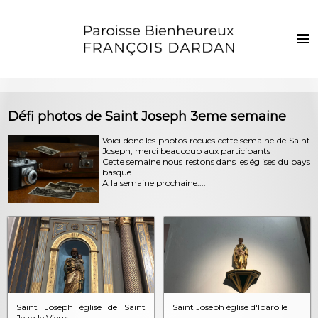
Français
Euskaraz
Accueil
Défi photos de Saint Joseph 3eme semaine
Actualités
Voici donc les photos recues cette semaine de Saint
Joseph, merci beaucoup aux participants
Vie de la paroisse
Cette semaine nous restons dans les églises du pays
basque.
Les clochers
A la semaine prochaine....
Sacrements et vie chrétienne
Enfants et jeunes
Photos
Contact
Saint Joseph église de Saint
Saint Joseph église d'Ibarolle
Jean le Vieux