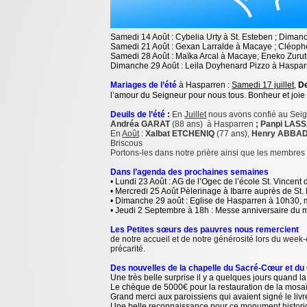
Samedi 14 Août : Cybelia Urty à St. Esteben ; Dimanc
Samedi 21 Août : Gexan Larralde à Macaye ; Cléophée
Samedi 28 Août : Maïka Arcal à Macaye; Eneko Zuru
Dimanche 29 Août : Leila Doyhenard Pizzo à Haspar
Mariages
de l’été
à Hasparren :
Samedi 17 juillet
,
De
l’amour du Seigneur pour nous tous. Bonheur et joie 
Deuils de l’été
:
En
Juillet
nous avons confié au Sei
Andréa GARAT
(88 ans) à Hasparren
; Panpi LAS
En
Août
:
Xalbat ETCHENIQ
(77 ans),
Henry ABBAD
Briscous
Portons-les dans notre prière ainsi que les membres 
Dans l’agenda des prochaines semaines
• Lundi 23 Août : AG de l’Ogec de l’école St. Vincent
• Mercredi 25 Août Pèlerinage à Ibarre auprès de St.
• Dimanche 29 août : Eglise de Hasparren à 10h30, me
• Jeudi 2 Septembre à 18h : Messe anniversaire du ma
Les Petites sœurs des pauvres nous remercient
de notre accueil et de notre générosité lors du week
précarité.
Des nouvelles de la chapelle du Sacré-Cœur et du
Une très belle surprise il y a quelques jours quand l
Le chèque de 5000€ pour la restauration de la mosaï
Grand merci aux paroissiens qui avaient signé le livre
Une belle reconnaissance pour ce monument histor