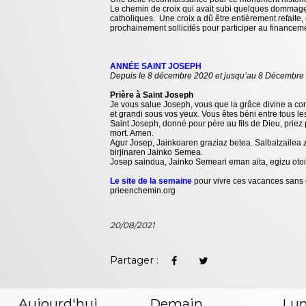
Le chemin de croix qui avait subi quelques dommages 
catholiques. Une croix a dû être entièrement refaite, 
prochainement sollicités pour participer au financeme
ANNÉE SAINT JOSEPH
Depuis le 8 décembre 2020 et jusqu’au 8 Décembre 20
Prière à Saint Joseph
Je vous salue Joseph, vous que la grâce divine a c
et grandi sous vos yeux. Vous êtes béni entre tous le
Saint Joseph, donné pour père au fils de Dieu, priez 
mort. Amen.
Agur Josep, Jainkoaren graziaz betea. Salbatzailea
birjinaren Jainko Semea.
Josep saindua, Jainko Semeari eman aita, egizu otoi
Le site de la semaine
pour vivre ces vacances sans 
prieenchemin.org
20/08/2021
Partager :
Aujourd'hui
Demain
Lun