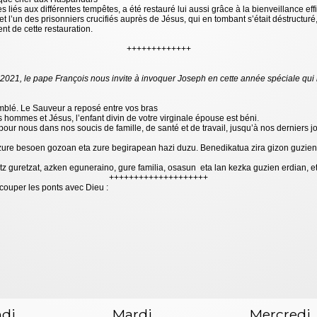
liés aux différentes tempêtes, a été restauré lui aussi grâce à la bienveillance ef
et l’un des prisonniers crucifiés auprès de Jésus, qui en tombant s’était déstructur
nt de cette restauration.
+++++++++++++
21, le pape François nous invite à invoquer Joseph en cette année spéciale qui l
omblé. Le Sauveur a reposé entre vos bras
s hommes et Jésus, l’enfant divin de votre virginale épouse est béni.
pour nous dans nos soucis de famille, de santé et de travail, jusqu’à nos derniers j
 zure besoen gozoan eta zure begirapean hazi duzu. Benedikatua zira gizon guzien
tz guretzat, azken eguneraino, gure familia, osasun eta lan kezka guzien erdian,
++++++++++++++++++++
couper les ponts avec Dieu :
di
Mardi
Mercredi