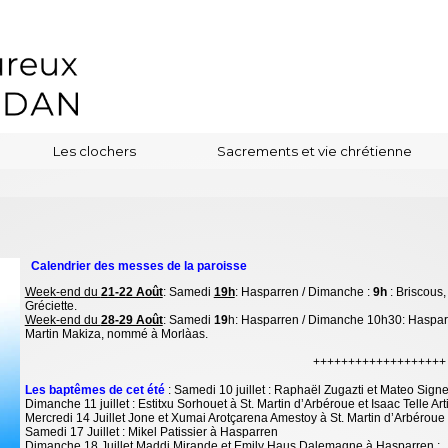
Les clochers
Sacrements et vie chrétienne
Calendrier des messes de la paroisse
Week-end du
21-22 Août
: Samedi
19h
: Hasparren / Dimanche :
9h
: Briscous, 
Gréciette.
Week-end du
28-29 Août
: Samedi
19
h: Hasparren / Dimanche 10h30: Hasparre
Martin Makiza, nommé à Morlàas.
+++++++++++++++++++
Les baptêmes de cet été
: Samedi 10 juillet : Raphaël Zugazti et Mateo Sign
Dimanche 11 juillet : Estitxu Sorhouet à St. Martin d’Arbéroue et Isaac Telle A
Mercredi 14 Juillet Jone et Xumai Arotçarena Amestoy à St. Martin d’Arbéroue
Samedi 17 Juillet : Mikel Patissier à Hasparren
Dimanche 18 Juillet Maddi Mirande et Emily Haus Dalemagne à Hasparren ;