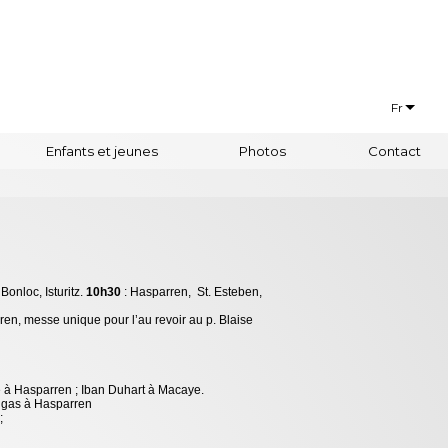
Fr
Français
Enfants et jeunes
Photos
Contact
Euskaraz
Bonloc, Isturitz.
10h30
: Hasparren, St. Esteben,
n, messe unique pour l’au revoir au p. Blaise
e à Hasparren ; Iban Duhart à Macaye.
rtigas à Hasparren
 ;