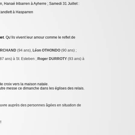
 Hanaé Iribarren à Ayherre ; Samedi 31 Juillet :
Randlett à Hasparren
uet
.
Qu’ils vivent leur amour comme le reflet de
MARCHAND
(94 ans),
Léon OTHONDO
(90 ans) ;
(87 ans) à St. Esteben ;
Roger DURROTY
(93 ans) à
de croix vers la maison natale.
autre messe ce dimanche dans les églises des relais.
r œuvre auprès des personnes âgées en situation de
!