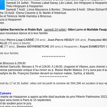
Samedi 24 Juillet : Thomas Labat Garay, Léo Labat, Jon Hirigoyen à Hasparren,
Théo Hirigoyen à Hasparren
Samedi 7 Août : Linoa Maurance à Bonloc ; Dimanche 8 Août : Oihan Etchart 
he 15 Août : Elena Claverie à St. Martin d’Arbéroue.
 et Térence Verité Haristoy à Briscous.
tuza à Hasparren
ren.
lphine Barnetche et Robin Byk
;
samedi 24 juillet
: Gilen Larre et Mathilde Fauq
aux nouveaux époux et à leur famille.
gneur
Pierre-Loup CARRÉ
(78 ans) ;
Jean-Pierre HEGUY
(94 ans) ;
Françoise 
SALLE
(70 ans) à Isturitz
.
IE
(77 ans) ,
Denise GOYHENETCHE
(89 ans) à Hasparren
; Kayet DAMESTOY
de leur famille.
++++++++++++++
 de Briscous à 20h30
 Michel Garicoïts: Messes à 7h et 10h30. A 14h30, chapelet et Vêpres, puis chemin 
sse paroissiale unique d’au-revoir au p. Blaise Martin Makiza. Il n’y aura pas d’
rtyre du Bx. François Dardan devant sa maison natale, Sarhia, à Isturitz.
+++++++++++++++++
-end du 17 et 18 Juillet : elles ont recueilli la somme de 594,39€ en soutien à leu
 Calvaire
a mairie de Hasparren a appris qu'elle était lauréate du prix Pèlerin Patrimoine 2021
que sera remis à Paris le 15 septembre.
t de soutien pour le jury.
ique cher aux Haspandars