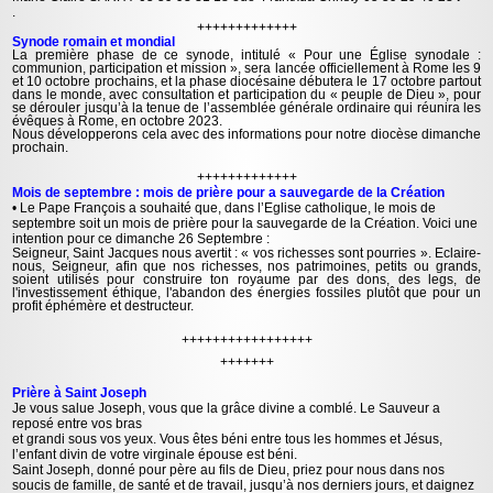
.
+++++++++++++
Synode romain et mondial
La première phase de ce synode, intitulé « Pour une Église synodale :
communion, participation et mission », sera lancée officiellement à Rome les 9
et 10 octobre prochains, et la phase diocésaine débutera le 17 octobre partout
dans le monde, avec consultation et participation du « peuple de Dieu », pour
se dérouler jusqu’à la tenue de l’assemblée générale ordinaire qui réunira les
évêques à Rome, en octobre 2023.
Nous développerons cela avec des informations pour notre diocèse dimanche
prochain.
+++++++++++++
Mois de septembre : mois de prière pour a sauvegarde de la Création
• Le Pape François a souhaité que, dans l’Eglise catholique, le mois de
septembre soit un mois de prière
pour la sauvegarde de la Création. Voici une
intention pour ce dimanche 26 Septembre :
Seigneur, Saint Jacques nous avertit : « vos richesses sont pourries ». Eclaire-
nous, Seigneur, afin que nos richesses, nos patrimoines, petits ou grands,
soient utilisés pour construire ton royaume par des dons, des legs, de
l'investissement éthique, l'abandon des énergies fossiles plutôt que pour un
profit éphémère et destructeur.
+++++++++++++++++
+++++++
Prière à Saint Joseph
Je vous salue Joseph, vous que la grâce divine a comblé. Le Sauveur a
reposé entre vos bras
et grandi sous vos yeux. Vous êtes béni entre tous les hommes et Jésus,
l’enfant divin de votre virginale épouse est béni.
Saint Joseph, donné pour père au fils de Dieu, priez pour nous dans nos
soucis de famille, de santé et de travail, jusqu’à nos derniers jours, et daignez