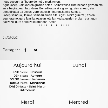
nous secourir à l’heure de notre mort. Amen.
Agur Josep, Jainkoaren graziaz betea. Salbatzailea zure besoen gozoan eta
zure begirapean hazi duzu. Benedikatua zira gizon guzien artean, eta
benedikatua da Jesus, zure espos birjinaren Jainko Semea.
Josep saindua, Jainko Semeari eman aita, egizu otoitz guretzat, azken
eguneraino, gure familia, osasun eta lan kezka guzien erdian, eta lagun
gaitzazu gure heriotzeko orenean. Amen
++++++++++++++++++++
24/09/2021
Partager :
Aujourd'hui
Lundi
09h
Messe -
Briscous
09h
Messe -
Ayherre
10h30
Messe -
Hasparren
10h30
Messe -
Mendionde
10h30
Messe -
Saint Martin
d'Arberoue
Mardi
Mercredi