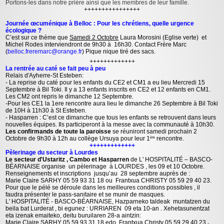
Portons-les dans notre prière ainsi que les membres de leur famille.
++++++++++++++++
Journée œcuménique à Belloc : Pour les chrétiens, quelle urgence
écologique ?
C’est sur ce thème que
Samedi 2 Octobre
Laura Morosini (Eglise verte) et
Michel Rodes interviendront de 9h30 à 16h30. Contact Frère Marc
(
belloc.freremarc@orange.fr
) Pique nique tiré des sacs.
+++++++++++++
La rentrée au caté se fait peu à peu
Relais d'Ayherre-St Esteben:
- La reprise du caté pour les enfants du CE2 et CM1 a eu lieu Mercredi 15
Septembre à Bil Toki. Il y a 13 enfants inscrits en CE2 et 12 enfants en CM1.
Les CM2 ont repris le dimanche 12 Septembre.
-Pour les CE1 la 1ere rencontre aura lieu le dimanche 26 Septembre à Bil Toki
de 10H à 11h30 à St Esteben.
- Hasparren : C’est ce dimanche que tous les enfants se retrouvent dans leurs
nouvelles équipes. Ils participeront à la messe avec la communauté à 10h30.
Les confirmands de toute la paroisse
se réuniront samedi prochain 2
Octobre de 9h30 à 12h au collège Ursuya pour leur 1
rencontre.
ère
+++++++++++++
Pèlerinage du secteur à Lourdes
Le secteur d'Ustaritz , Cambo et Hasparren
de L' HOSPITALITÉ – BASCO-
BÉARNAISE organise un pèlerinage à LOURDES , les 09 et 10 Octobre.
Renseignements et inscriptions jusqu’au 28 septembre auprès de :
Marie Claire SARHY 05 59 93 31 18 ou Frantxua CHRISTY 05 59 29 40 23.
Pour que le pélé se déroule dans les meilleures conditions possibles , il
faudra présenter le pass-sanitaire et se munir de masques.
L' HOSPITALITÉ - BASCO-BÉARNAISE, Hazparneko taldeak muntatzen du
beila bat Lurderat , bi egunez : URRIAREN 09 eta 10-an . Xehetasunentzat
eta izenak emaiteko, deitu buruilaren 28-a aintzin:
Marie Claire SARHY 05 59 93 31 18 edo Frantxua Christy 05 59 29 40 23
.