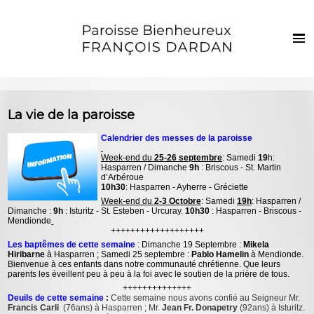
Français
Euskaraz
Accueil
La vie de la paroisse
Actualités
Calendrier des messes de la paroisse
Vie de la paroisse
Week-end du
25-26 septembre
: Samedi
19
h:
Hasparren / Dimanche
9h
: Briscous - St. Martin
Les clochers
d’Arbéroue
10h30
: Hasparren - Ayherre - Gréciette
Sacrements et vie chrétienne
Week-end du
2-3 Octobre
: Samedi
19h
: Hasparren /
Dimanche :
9h
: Isturitz - St. Esteben - Urcuray.
10h30
: Hasparren - Briscous -
Mendionde
Enfants et jeunes
+++++++++++++++++++
Les baptêmes de cette semaine
: Dimanche 19 Septembre :
Mikela
Photos
Hiribarne
à Hasparren ; Samedi 25 septembre :
Pablo Hamelin
à Mendionde.
Bienvenue à ces enfants dans notre communauté chrétienne. Que leurs
parents les éveillent peu à peu à la foi avec le soutien de la prière de tous.
Contact
++++++++++++++
Deuils de cette semaine
:
Cette semaine nous avons confié au Seigneur Mr.
Francis Carli
(76ans) à Hasparren ; Mr.
Jean Fr. Donapetry
(92ans) à Isturitz.