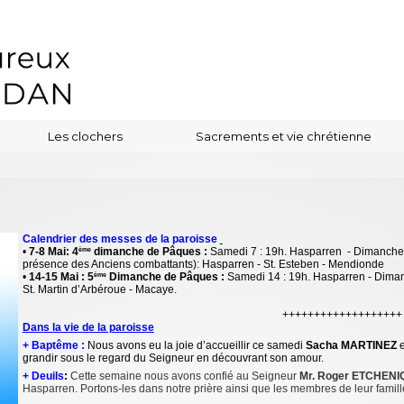
Les clochers
Sacrements et vie chrétienne
Calendrier des messes de la paroisse
•
7-8 Mai: 4
dimanche de Pâques :
Samedi 7 : 19h. Hasparren - Dimanche 8 
ème
présence des Anciens combattants): Hasparren - St. Esteben - Mendionde
•
14-15 Mai :
5
Dimanche de Pâques :
Samedi 14 : 19h. Hasparren - Dimanc
ème
St. Martin d’Arbéroue - Macaye.
+++++++++++++++++++
Dans la vie de la paroisse
+ Baptême :
Nous avons eu la joie d’accueillir ce samedi
Sacha MARTINEZ
e
grandir sous le regard du Seigneur en découvrant son amour.
+ Deuils
:
Cette semaine nous avons confié au Seigneur
Mr. Roger ETCHEN
Hasparren. Portons-les dans notre prière ainsi que les membres de leur famill