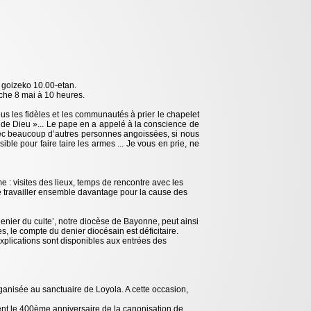
 goizeko 10.00-etan.
che 8 mai à 10 heures.
tous les fidèles et les communautés à prier le chapelet
 de Dieu »... Le pape en a appelé à la conscience de
vec beaucoup d’autres personnes angoissées, si nous
ible pour faire taire les armes ... Je vous en prie, ne
: visites des lieux, temps de rencontre avec les
e travailler ensemble davantage pour la cause des
Denier du culte’, notre diocèse de Bayonne, peut ainsi
 le compte du denier diocésain est déficitaire.
explications sont disponibles aux entrées des
ganisée au sanctuaire de Loyola. A cette occasion,
ment le 400ème anniversaire de la canonisation de