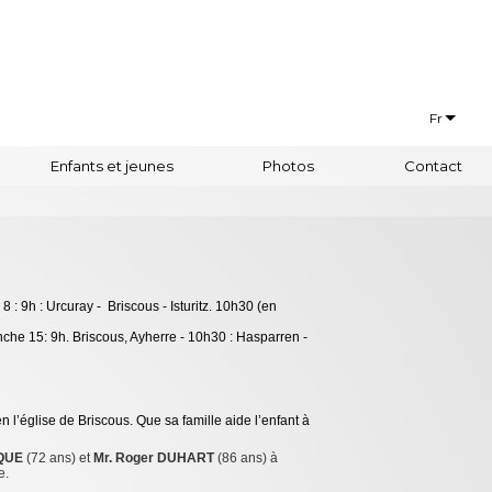
Fr
Français
Enfants et jeunes
Photos
Contact
Euskaraz
: 9h : Urcuray - Briscous - Isturitz. 10h30 (en
he 15: 9h. Briscous, Ayherre - 10h30 : Hasparren -
n l’église de Briscous. Que sa famille aide l’enfant à
IQUE
(72 ans) et
Mr. Roger DUHART
(86 ans) à
e.