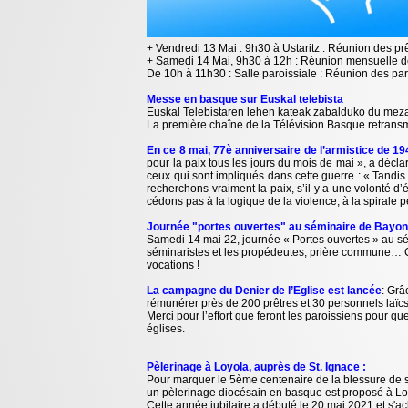
+ Vendredi 13 Mai : 9h30 à Ustaritz : Réunion des p
+ Samedi 14 Mai, 9h30 à 12h : Réunion mensuelle d
De 10h à 11h30 : Salle paroissiale : Réunion des pa
Messe en basque sur Euskal telebista
Euskal Telebistaren lehen kateak zabalduko du meza
La première chaîne de la Télévision Basque retransm
En ce 8 mai, 77è anniversaire de l’armistice de 19
pour la paix tous les jours du mois de mai », a déc
ceux qui sont impliqués dans cette guerre : « Tand
recherchons vraiment la paix, s’il y a une volonté d’é
cédons pas à la logique de la violence, à la spirale 
Journée "portes ouvertes" au séminaire de Bayo
Samedi 14 mai 22, journée « Portes ouvertes » au sé
séminaristes et les propédeutes, prière commune… Ch
vocations !
La campagne du Denier de l’Eglise est lancée
: Grâ
rémunérer près de 200 prêtres et 30 personnels laïcs
Merci pour l’effort que feront les paroissiens pour q
églises.
Pèlerinage à Loyola, auprès de St. Ignace :
Pour marquer le 5ème centenaire de la blessure de s
un pèlerinage diocésain en basque est proposé à Lo
Cette année jubilaire a débuté le 20 mai 2021 et s'a