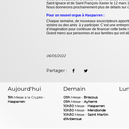
Saint Ignace et de Saint François-Xavier le 12 mars 
Nous donnerons prochainement plus de détails sur c
Pour un nouvel orgue à Hasparren :
Chaque semaine, de nouveaux souscripteurs apportent 
voisins ou des amis à y participer. C’est une entrepri
d’imagination pour continuer de financer cette belle 
Grand merci aux personnes et aux familles qui ont déj
06/05/2022
Partager :
Aujourd'hui
Demain
Lun
19h
Messe à la Crypte -
09h
Messe -
Briscous
Hasparren
09h
Messe -
Ayherre
10h30
Messe -
Hasparren
10h30
Messe -
Mendionde
10h30
Messe -
Saint Martin
d'Arberoue