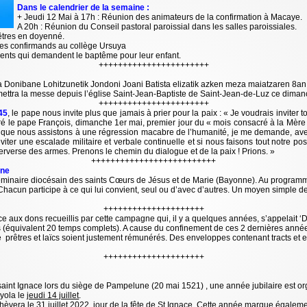
Dans le calendrier de la semaine :
+ Jeudi 12 Mai à 17h : Réunion des animateurs de la confirmation à Macaye.
A 20h : Réunion du Conseil pastoral paroissial dans les salles paroissiales.
rêtres en doyenné.
es confirmands au collège Ursuya
rents qui demandent le baptême pour leur enfant.
+++++++++++++++++++++++
 Donibane Lohitzunetik Jondoni Joani Batista elizatik azken meza maiatzaren 8an
ettra la messe depuis l’église Saint-Jean-Baptiste de Saint-Jean-de-Luz ce diman
+++++++++++++++++++++++
45
, le pape nous invite plus que jamais à prier pour la paix : « Je voudrais inviter 
laré le pape François, dimanche 1er mai, premier jour du « mois consacré à la Mère
is que nous assistons à une régression macabre de l’humanité, je me demande, a
viter une escalade militaire et verbale continuelle et si nous faisons tout notre poss
perverse des armes. Prenons le chemin du dialogue et de la paix ! Prions. »
++++++++++++++++++++++++++
nne
minaire diocésain des saints Cœurs de Jésus et de Marie (Bayonne). Au programme 
acun participe à ce qui lui convient, seul ou d’avec d’autres. Un moyen simple d
+++++++++++++++++++++
ce aux dons recueillis par cette campagne qui, il y a quelques années, s’appelait ‘
 (équivalent 20 temps complets). A cause du confinement de ces 2 dernières années,
ue prêtres et laïcs soient justement rémunérés. Des enveloppes contenant tracts et 
+++++++++++++++++++++
aint Ignace lors du siège de Pampelune (20 mai 1521) , une année jubilaire est or
yola le
jeudi 14 juillet
.
chèvera le 31 juillet 2022, jour de la fête de St Ignace. Cette année marque égale