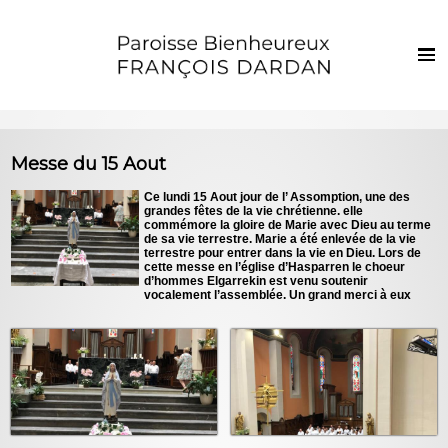
Français
Euskaraz
Accueil
Messe du 15 Aout
Actualités
Ce lundi 15 Aout jour de l’ Assomption, une des
grandes fêtes de la vie chrétienne. elle
Vie de la paroisse
commémore la gloire de Marie avec Dieu au terme
de sa vie terrestre. Marie a été enlevée de la vie
Les clochers
terrestre pour entrer dans la vie en Dieu. Lors de
cette messe en l’église d’Hasparren le choeur
d’hommes Elgarrekin est venu soutenir
Sacrements et vie chrétienne
vocalement l’assemblée. Un grand merci à eux
Enfants et jeunes
Photos
Contact