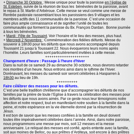
+
Dimanche 30 Octobre
: Messe unique pour toute la paroisse
en l’église de
St. Esteben
, suivie de la réunion de tous les bénévoles de la paroisse, avant
le repas à St. Martin d’Arbéroue. Cette messe se veut comme une messe de
Rentrée pastorale rassemblant tous les paroissiens des 9 villages et les
membres actifs des 11 communautés de la paroisse. C’est une occasion de
faire plus ample connaissance et de signifier l’unité de toutes les
communautés qui forment la paroisse du Bx. François Dardan. Bonne journée
à tous les bénévoles.
+
Mardi : Fête de Toussaint
. Voir l’horaire et le lieu des messes, plus haut.
+
Mercredi 2 Novembre
: Commémoration des fidèles défunts. Messe du
souvenir à 18h30 pour les défunts que nous avons accompagné depuis
Toussaint 21 jusqu’à Toussaint 22. Nous évoquerons leurs noms après
l’homélie. Leurs familles sont particulièrement invitées à cette messe.
+++++++++++++++++++++
Changement d’heure : Passage à l’heure d’hiver
Dans la nuit de ce samedi 29 au dimanche 30 octobre, nous devrons retarder
nos montres d’un heure. Nous entrons ainsi dans le rythme de l’hiver.
Dorénavant, les messes du samedi soir seront célébrées à Hasparren à
18h30
au lieu de 19h.
++++++++++
Faire célébrer des messes pour les défunts.
C’est une belle tradition chrétienne que d’accompagner les défunts de nos
familles par la prière de toute l’Eglise à travers la célébration des messes pour
les défunts que nous avons aimés. Par ce geste nous leur témoignons notre
affection et notre respect, tout en manifestant notre soutien à la famille dans la
peine, et notre espérance en la vie éternelle donné par la résurrection de
Jésus.
Il est bon de savoir que les messes confiées à la famille en deuil doivent
toutes être impérativement célébrées dans l’année. Ainsi, dans notre paroisse,
nous programmons une messe par mois, soit 12 messes et la messe
anniversaire. Le reliquat des messes est confié, après entente avec la famille,
soit aux moines de Belloc, ou aux prêtres d’Arditeya, soit encore à des prêtres