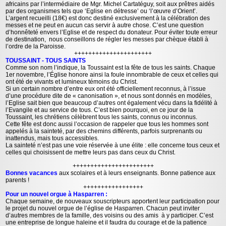
africains par l’intermédiaire de Mgr. Michel Cartatéguy, soit aux prêtres aidés
par des organismes tels que ‘Eglise en détresse’ ou ‘l’œuvre d’Orient’.
L’argent recueilli (18€) est donc destiné exclusivement à la célébration des
messes et ne peut en aucun cas servir à autre chose. C’est une question
d’honnêteté envers l’Eglise et de respect du donateur. Pour éviter toute erreur
de destination, nous conseillons de régler les messes par chèque établi à
l’ordre de la Paroisse.
++++++++++++++++++++++
TOUSSAINT - TOUS SAINTS
Comme son nom l’indique, la Toussaint est la fête de tous les saints. Chaque
1er novembre, l’Église honore ainsi la foule innombrable de ceux et celles qui
ont été de vivants et lumineux témoins du Christ.
Si un certain nombre d’entre eux ont été officiellement reconnus, à l’issue
d’une procédure dite de « canonisation », et nous sont donnés en modèles,
l’Eglise sait bien que beaucoup d’autres ont également vécu dans la fidélité à
l’Evangile et au service de tous. C’est bien pourquoi, en ce jour de la
Toussaint, les chrétiens célèbrent tous les saints, connus ou inconnus.
Cette fête est donc aussi l’occasion de rappeler que tous les hommes sont
appelés à la sainteté, par des chemins différents, parfois surprenants ou
inattendus, mais tous accessibles.
La sainteté n’est pas une voie réservée à une élite : elle concerne tous ceux et
celles qui choisissent de mettre leurs pas dans ceux du Christ
.
+++++++++++++++++++++++
Bonnes vacances
aux scolaires et à leurs enseignants. Bonne patience aux
parents !
+++++++++++++++++
Pour un nouvel orgue à Hasparren :
Chaque semaine, de nouveaux souscripteurs apportent leur participation pour
le projet du nouvel orgue de l’église de Hasparren. Chacun peut inviter
d’autres membres de la famille, des voisins ou des amis à y participer. C’est
une entreprise de longue haleine et il faudra du courage et de la patience