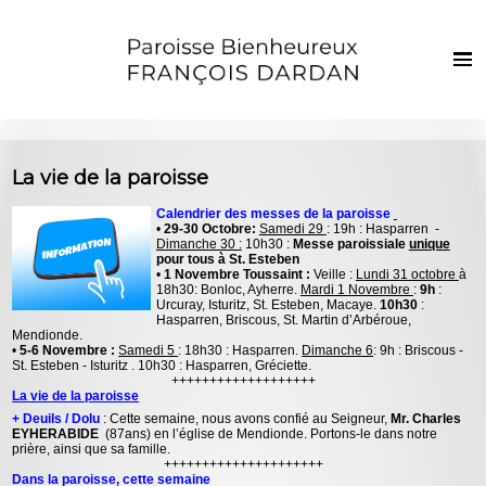
Français
Euskaraz
Accueil
La vie de la paroisse
Actualités
Calendrier des messes de la paroisse
•
29-30 Octobre:
Samedi 29
: 19h : Hasparren -
Vie de la paroisse
Dimanche 30 :
10h30 :
Messe paroissiale
unique
pour tous à St. Esteben
Les clochers
•
1 Novembre Toussaint :
Veille :
Lundi 31 octobre
à
18h30: Bonloc, Ayherre.
Mardi 1 Novembre
:
9h
:
Urcuray, Isturitz, St. Esteben, Macaye.
10h30
:
Sacrements et vie chrétienne
Hasparren, Briscous, St. Martin d’Arbéroue,
Mendionde.
Enfants et jeunes
•
5-6 Novembre :
Samedi 5
: 18h30 : Hasparren.
Dimanche 6
: 9h : Briscous -
St. Esteben - Isturitz . 10h30 : Hasparren, Gréciette.
+++++++++++++++++++
Photos
La vie de la paroisse
+ Deuils / Dolu
: Cette semaine, nous avons confié au Seigneur,
Mr. Charles
Contact
EYHERABIDE
(87ans) en l’église de Mendionde. Portons-le dans notre
prière, ainsi que sa famille.
+++++++++++++++++++++
Dans la paroisse, cette semaine