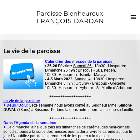
Français
Euskaraz
Accueil
La vie de la paroisse
Actualités
Calendrier des messes de la paroisse
•
25-26 Février:
Samedi 25
: 18h30 : Hasparren -
Vie de la paroisse
Dimanche 26
: 9h : Briscous - St. Esteben.
10h30 : Hasparren - Isturitz - Macaye.
Les clochers
• 4-5 Mars 2023
:
Samedi 4
: 18h30: Hasparren.
Dimanche 5
: 9h : Urcuray - Briscous - Gréciette.
10h30 : Hasparren - Ayherre - St. Martin d’Arbéroue.
Sacrements et vie chrétienne
+++++++++++++++++++
Enfants et jeunes
La vie de la paroisse
+ Deuil / Dolu:
Cette semaine nous avons confié au Seigneur Mme.
Simone
DUVAL
(78ans) à Briscous. Portons-la dans notre prière, ainsi que sa famille.
Photos
+++++++++++++++++++
Dans l’Agenda de la semaine:
Contact
+
Ce dimanche
, ainsi que tous les dimanches de carême, des mini-carnets
sont distribués à la sortie des messes pour aider à vivre le carême au jour le
jour ! N’oubliez pas de les prendre et de les porter à la maison.