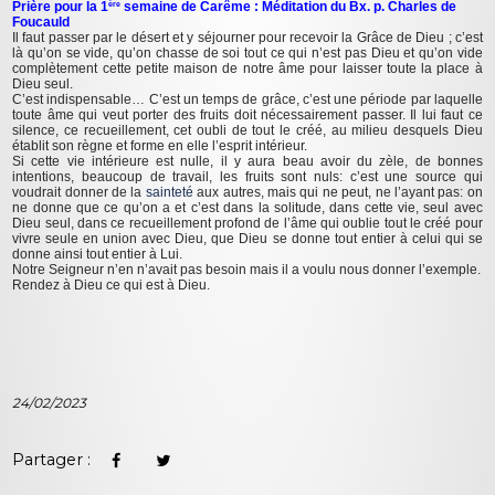
Prière pour la 1
semaine de Carême : Méditation du Bx. p. Charles de
ère
Foucauld
Il faut passer par le désert et y séjourner pour recevoir la Grâce de Dieu ; c’est
là qu’on se vide, qu’on chasse de soi tout ce qui n’est pas Dieu et qu’on vide
complètement cette petite maison de notre âme pour laisser toute la place à
Dieu seul.
C’est indispensable… C’est un temps de grâce, c’est une période par laquelle
toute âme qui veut porter des fruits doit nécessairement passer. Il lui faut ce
silence, ce recueillement, cet oubli de tout le créé, au milieu desquels Dieu
établit son règne et forme en elle l’esprit intérieur.
Si cette vie intérieure est nulle, il y aura beau avoir du zèle, de bonnes
intentions, beaucoup de travail, les fruits sont nuls: c’est une source qui
voudrait donner de la
sainteté
aux autres, mais qui ne peut, ne l’ayant pas: on
ne donne que ce qu’on a et c’est dans la solitude, dans cette vie, seul avec
Dieu seul, dans ce recueillement profond de l’âme qui oublie tout le créé pour
vivre seule en union avec Dieu, que Dieu se donne tout entier à celui qui se
donne ainsi tout entier à Lui.
Notre Seigneur n’en n’avait pas besoin mais il a voulu nous donner l’exemple.
Rendez à Dieu ce qui est à Dieu.
24/02/2023
Partager :