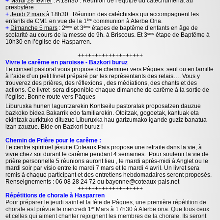
+
Mardi 28 février
: A 18h30 : Réunion de l’équipe du catéchuménat au
presbytère .
+
Jeudi 2 mars
à 18h30 : Réunion des catéchistes qui accompagnent les
enfants de CM1 en vue de la 1
communion à Aterbe Ona.
ère
+
Dimanche 5 mars
: 2
et 3
étapes de baptême d’enfants en âge de
ème
ème
scolarité au cours de la messe de 9h. à Briscous. Et 3
étape de Baptême à
ème
10h30 en l’église de Hasparren.
+++++++++++++++++++
Vivre le carême en paroisse - Bazkori buruz
Le conseil pastoral vous propose de cheminer vers Pâques seul ou en famille
à l’aide d’un petit livret préparé par les représentants des relais…. Vous y
trouverez des prières, des réflexions , des médiations, des chants et des
actions. Ce livret sera disponible chaque dimanche de carême à la sortie de
l’église. Bonne route vers Pâques
Liburuxka hunen laguntzarekin Kontseilu pastoralak proposatzen dauzue
bazkoko bidea Bakarrik edo familiarekin. Otoitzak, gogoetak, kantuak eta
ekintzak aurkituko dituzue Liburuxka hau garizumako igande guziz banatua
izan zauzue. Bide on Bazkori buruz !
Chemin de Prière pour le carême :
Le centre spirituel jésuite Coteaux Pais propose une retraite dans la vie, à
vivre chez soi durant le carême pendant 4 semaines. Pour soutenir la vie de
prière personnelle 5 réunions auront lieu , le mardi après-midi à Anglet ou le
mardi soir par visio entre le mardi 7 mars et le mardi 4 avril. Un livret sera
remis à chaque participant et des entretiens hebdomadaires seront proposés.
Renseignements : 06 08 28 24 72 ou bayonne@coteaux-pais.net
+++++++++++++++++++
Répétitions de chorale à Hasparren
Pour préparer le jeudi saint et la fête de Pâques, une première répétition de
chorale est prévue le mercredi 1
Mars à 17h30 à Aterbe ona. Que tous ceux
er
et celles qui aiment chanter rejoignent les membres de la chorale. Ils seront