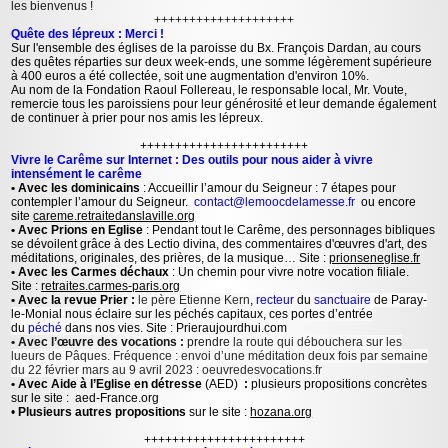
les bienvenus !
++++++++++++++++++++
Quête des lépreux : Merci !
Sur l'ensemble des églises de la paroisse du Bx. François Dardan, au cours
des quêtes réparties sur deux week-ends, une somme légèrement supérieure
à 400 euros a été collectée, soit une augmentation d'environ 10%.
Au nom de la Fondation Raoul Follereau, le responsable local, Mr. Voute,
remercie tous les paroissiens pour leur générosité et leur demande également
de continuer à prier pour nos amis les lépreux.
++++++++++++++++++++++++
Vivre le Carême sur Internet : Des outils pour nous aider à vivre
intensément le carême
• Avec les dominicains
: Accueillir l’amour du Seigneur : 7 étapes pour
contempler l’amour du Seigneur.
contact@lemoocdelamesse.fr
ou encore
site
careme.retraitedanslaville.org
• Avec Prions en Eglise
: Pendant tout le Carême, des personnages bibliques
se dévoilent grâce à des Lectio divina, des commentaires d'œuvres d'art, des
méditations, originales, des prières, de la musique… Site :
prionseneglise.fr
• Avec les Carmes déchaux
: Un chemin pour vivre notre vocation filiale.
Site :
retraites.carmes-paris.org
• Avec la revue Prier :
le père Etienne Kern
,
recteur
du
sanctuaire
de Paray-
le-Monial nous éclaire sur les péchés capitaux, ces portes d’entrée
du
péché
dans nos vies. Site : Prieraujourdhui.com
• Avec l’œuvre des vocations :
prendre
la route qui débouchera sur les
lueurs de Pâques. Fréquence : envoi d’une méditation deux fois par semaine
du 22 février mars au 9 avril 2023 : oeuvredesvocations.fr
• Avec Aide à l’Eglise en détresse
(AED)
:
plusieurs propositions concrètes
sur le site : aed-France.org
•
Plusieurs autres propositions
sur le site :
hozana.org
+++++++++++++++++++++++