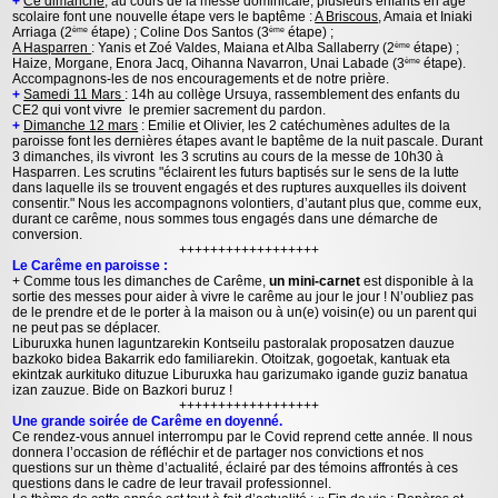
+
Ce dimanche
, au cours de la messe dominicale, plusieurs enfants en âge
scolaire font une nouvelle étape vers le baptême :
A Briscous
, Amaia et Iniaki
Arriaga (2
étape) ; Coline Dos Santos (3
étape) ;
ème
ème
A Hasparren
: Yanis et Zoé Valdes, Maiana et Alba Sallaberry (2
étape) ;
ème
Haize, Morgane, Enora Jacq, Oihanna Navarron, Unai Labade (3
étape).
ème
Accompagnons-les de nos encouragements et de notre prière.
+
Samedi 11 Mars
: 14h au collège Ursuya, rassemblement des enfants du
CE2 qui vont vivre le premier sacrement du pardon.
+
Dimanche 12 mars
: Emilie et Olivier, les 2 catéchumènes adultes de la
paroisse font les dernières étapes avant le baptême de la nuit pascale. Durant
3 dimanches, ils vivront les 3 scrutins au cours de la messe de 10h30 à
Hasparren. Les scrutins "éclairent les futurs baptisés sur le sens de la lutte
dans laquelle ils se trouvent engagés et des ruptures auxquelles ils doivent
consentir." Nous les accompagnons volontiers, d’autant plus que, comme eux,
durant ce carême, nous sommes tous engagés dans une démarche de
conversion.
++++++++++++++++++
Le Carême en paroisse :
+ Comme tous les dimanches de Carême,
un mini-carnet
est disponible à la
sortie des messes pour aider à vivre le carême au jour le jour ! N’oubliez pas
de le prendre et de le porter à la maison ou à un(e) voisin(e) ou un parent qui
ne peut pas se déplacer.
Liburuxka hunen laguntzarekin Kontseilu pastoralak proposatzen dauzue
bazkoko bidea Bakarrik edo familiarekin. Otoitzak, gogoetak, kantuak eta
ekintzak aurkituko dituzue Liburuxka hau garizumako igande guziz banatua
izan zauzue. Bide on Bazkori buruz !
++++++++++++++++++
Une grande soirée de Carême en doyenné.
Ce rendez-vous annuel interrompu par le Covid reprend cette année. Il nous
donnera l’occasion de réfléchir et de partager nos convictions et nos
questions sur un thème d’actualité, éclairé par des témoins affrontés à ces
questions dans le cadre de leur travail professionnel.