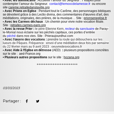
• Avec les dominicains
: Accueillir l’amour du Seigneur : 7 étapes pour
contempler l’amour du Seigneur.
contact@lemoocdelamesse.fr
ou encore
site
careme.retraitedanslaville.org
• Avec Prions en Eglise
: Pendant tout le Carême, des personnages bibliques
se dévoilent grâce à des Lectio divina, des commentaires d'œuvres d'art, des
méditations, originales, des prières, de la musique… Site :
prionseneglise.fr
• Avec les Carmes déchaux
: Un chemin pour vivre notre vocation filiale.
Site :
retraites.carmes-paris.org
• Avec la revue Prier :
le père Etienne Kern
,
recteur
du
sanctuaire
de Paray-
le-Monial nous éclaire sur les péchés capitaux, ces portes d’entrée
du
péché
dans nos vies. Site : Prieraujourdhui.com
• Avec l’œuvre des vocations :
prendre
la route qui débouchera sur les
lueurs de Pâques. Fréquence : envoi d’une méditation deux fois par semaine
du 22 février mars au 9 avril 2023 : oeuvredesvocations.fr
• Avec Aide à l’Eglise en détresse
(AED)
:
plusieurs propositions concrètes
sur le site : aed-France.org
•
Plusieurs autres propositions
sur le site :
hozana.org
+++++++++++++++++++++++
03/03/2023
Partager :