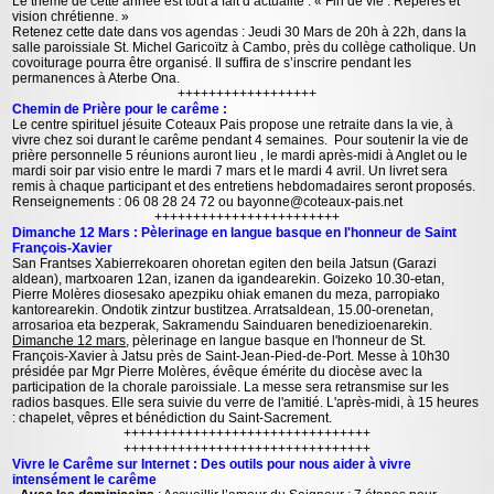
Le thème de cette année est tout à fait d’actualité : « Fin de vie : Repères et
vision chrétienne. »
Retenez cette date dans vos agendas : Jeudi 30 Mars de 20h à 22h, dans la
salle paroissiale St. Michel Garicoïtz à Cambo, près du collège catholique. Un
covoiturage pourra être organisé. Il suffira de s’inscrire pendant les
permanences à Aterbe Ona.
++++++++++++++++++
Chemin de Prière pour le carême :
Le centre spirituel jésuite Coteaux Pais propose une retraite dans la vie, à
vivre chez soi durant le carême pendant 4 semaines. Pour soutenir la vie de
prière personnelle 5 réunions auront lieu , le mardi après-midi à Anglet ou le
mardi soir par visio entre le mardi 7 mars et le mardi 4 avril. Un livret sera
remis à chaque participant et des entretiens hebdomadaires seront proposés.
Renseignements : 06 08 28 24 72 ou bayonne@coteaux-pais.net
++++++++++++++++++++++++
Dimanche 12 Mars : Pèlerinage en langue basque en l'honneur de Saint
François-Xavier
San Frantses Xabierrekoaren ohoretan egiten den beila Jatsun (Garazi
aldean), martxoaren 12an, izanen da igandearekin. Goizeko 10.30-etan,
Pierre Molères diosesako apezpiku ohiak emanen du meza, parropiako
kantorearekin. Ondotik zintzur bustitzea. Arratsaldean, 15.00-orenetan,
arrosarioa eta bezperak, Sakramendu Sainduaren benedizioenarekin.
Dimanche 12 mars
, pèlerinage en langue basque en l'honneur de St.
François-Xavier à Jatsu près de Saint-Jean-Pied-de-Port. Messe à 10h30
présidée par Mgr Pierre Molères, évêque émérite du diocèse avec la
participation de la chorale paroissiale. La messe sera retransmise sur les
radios basques. Elle sera suivie du verre de l'amitié. L'après-midi, à 15 heures
: chapelet, vêpres et bénédiction du Saint-Sacrement.
++++++++++++++++++++++++++++++++
++++++++++++++++++++++++++++++++
Vivre le Carême sur Internet : Des outils pour nous aider à vivre
intensément le carême