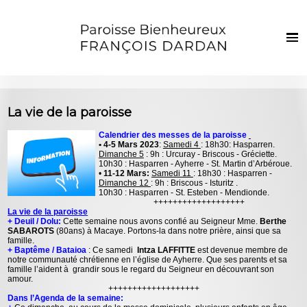
Français
Euskaraz
Accueil
La vie de la paroisse
Actualités
Calendrier des messes de la paroisse
• 4-5 Mars 2023
:
Samedi 4
: 18h30: Hasparren.
Vie de la paroisse
Dimanche 5
: 9h : Urcuray - Briscous - Gréciette.
10h30 : Hasparren - Ayherre - St. Martin d’Arbéroue.
Les clochers
•
11-12 Mars:
Samedi 11
: 18h30 : Hasparren -
Dimanche 12
: 9h : Briscous - Isturitz .
10h30 : Hasparren - St. Esteben - Mendionde.
Sacrements et vie chrétienne
+++++++++++++++++++
La vie de la paroisse
Enfants et jeunes
+ Deuil / Dolu:
Cette semaine nous avons confié au Seigneur Mme.
Berthe
SABAROTS
(80ans) à Macaye. Portons-la dans notre prière, ainsi que sa
famille.
Photos
+ Baptême / Bataioa
: Ce samedi
Intza LAFFITTE
est devenue membre de
notre communauté chrétienne en l’église de Ayherre. Que ses parents et sa
famille l’aident à grandir sous le regard du Seigneur en découvrant son
Contact
amour.
+++++++++++++++++++
Dans l’Agenda de la semaine: