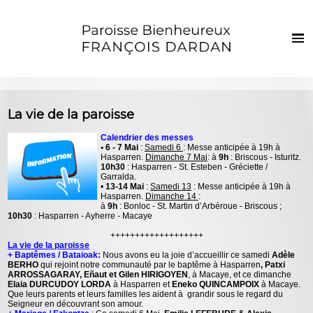
Français
Euskaraz
Accueil
La vie de la paroisse
Actualités
Calendrier des messes
• 6 - 7 Mai
:
Samedi 6
: Messe anticipée à 19h à
Vie de la paroisse
Hasparren.
Dimanche 7 Mai
: à
9h
: Briscous - Isturitz.
10h30
: Hasparren - St. Esteben - Gréciette /
Les clochers
Garralda.
•
13-14 Mai
:
Samedi 13
: Messe anticipée à 19h à
Hasparren.
Dimanche 14
:
Sacrements et vie chrétienne
à
9h
: Bonloc - St. Martin d’Arbéroue - Briscous ;
10h30
: Hasparren - Ayherre - Macaye
Enfants et jeunes
+++++++++++++++++++
La vie de la paroisse
Photos
+ Baptêmes / Bataioak:
Nous avons eu la joie d’accueillir ce samedi
Adèle
BERHO
qui rejoint notre communauté par le baptême à Hasparren
, Patxi
ARROSSAGARAY, Eñaut et Gilen HIRIGOYEN
, à Macaye, et ce dimanche
Contact
Elaia DURCUDOY LORDA
à Hasparren et
Eneko QUINCAMPOIX
à Macaye.
Que leurs parents et leurs familles les aident à grandir sous le regard du
Seigneur en découvrant son amour.