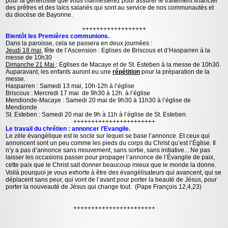
pour la générosité que vous manifesterez pour assurer le traitement financier
des prêtres et des laïcs salariés qui sont au service de nos communautés et
du diocèse de Bayonne.
++++++++++++++++++
Bientôt les Premières communions.
Dans la paroisse, cela se passera en deux journées :
Jeudi 18 mai
, fête de l’Ascension : Eglises de Briscous et d’Hasparren à la
messe de 10h30
Dimanche 21 Mai
: Eglises de Macaye et de St. Esteben à la messe de 10h30.
Auparavant, les enfants auront eu une
répétition
pour la préparation de la
messe.
Hasparren : Samedi 13 mai, 10h-12h à l’église
Briscous : Mercredi 17 mai de 9h30 à 12h. à l’église
Mendionde-Macaye : Samedi 20 mai de 9h30 à 11h30 à l’église de
Mendionde
St. Esteben : Samedi 20 mai de 9h à 11h à l’église de St. Esteben.
+++++++++++++++++++++++
Le travail du chrétien : annoncer l’Evangile.
Le zèle évangélique est le socle sur lequel se base l’annonce. Et ceux qui
annoncent sont un peu comme les pieds du corps du Christ qu’est l’Église. Il
n’y a pas d’annonce sans mouvement, sans sortie, sans initiative... Ne pas
laisser les occasions passer pour propager l’annonce de l’Évangile de paix,
cette paix que le Christ sait donner beaucoup mieux que le monde la donne.
Voilà pourquoi je vous exhorte à être des évangélisateurs qui avancent, qui se
déplacent sans peur, qui vont de l’avant pour porter la beauté de Jésus, pour
porter la nouveauté de Jésus qui change tout. (Pape François 12,4,23)
+++++++++++++++++++++++