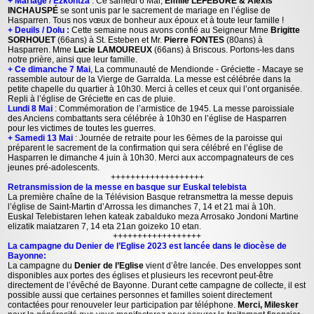
+ Mariage / Ezkontza
: Ce samedi 6 Mai,
Emilie LEFEBURE & Alexis
INCHAUSPÉ
se sont unis par le sacrement de mariage en l’église de
Hasparren. Tous nos vœux de bonheur aux époux et à toute leur famille !
+ Deuils / Dolu :
Cette semaine nous avons confié au Seigneur Mme
Brigitte
SORHOUET
(66ans) à St. Esteben et Mr.
Pierre FONTES
(80ans) à
Hasparren. Mme
Lucie LAMOUREUX
(66ans) à Briscous. Portons-les dans
notre prière, ainsi que leur famille.
+ Ce dimanche 7 Mai
, La communauté de Mendionde - Gréciette - Macaye se
rassemble autour de la Vierge de Garralda. La messe est célébrée dans la
petite chapelle du quartier à 10h30. Merci à celles et ceux qui l’ont organisée.
Repli à l’église de Gréciette en cas de pluie.
Lundi 8 Mai
: Commémoration de l’armistice de 1945. La messe paroissiale
des Anciens combattants sera célébrée à 10h30 en l’église de Hasparren
pour les victimes de toutes les guerres.
+ Samedi 13 Mai
: Journée de retraite pour les 6èmes de la paroisse qui
préparent le sacrement de la confirmation qui sera célébré en l’église de
Hasparren le dimanche 4 juin à 10h30. Merci aux accompagnateurs de ces
jeunes pré-adolescents.
+++++++++++++++++++
Retransmission de la messe en basque sur Euskal telebista
La première chaîne de la Télévision Basque retransmettra la messe depuis
l’église de Saint-Martin d’Arrossa les dimanches 7, 14 et 21 mai à 10h.
Euskal Telebistaren lehen kateak zabalduko meza Arrosako Jondoni Martine
elizatik maiatzaren 7, 14 eta 21an goizeko 10 etan.
++++++++++++++++++
La campagne du Denier de l’Eglise 2023 est lancée dans le diocèse de
Bayonne:
La campagne du
Denier de l’Eglise
vient d’être lancée. Des enveloppes sont
disponibles aux portes des églises et plusieurs les recevront peut-être
directement de l’évêché de Bayonne. Durant cette campagne de collecte, il est
possible aussi que certaines personnes et familles soient directement
contactées pour renouveler leur participation par téléphone.
Merci, Milesker