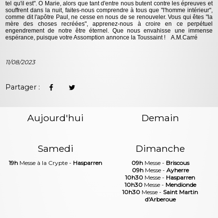
tel qu'il est". O Marie, alors que tant d'entre nous butent contre les épreuves et
souffrent dans la nuit, faites-nous comprendre à tous que "l'homme intérieur",
comme dit l'apôtre Paul, ne cesse en nous de se renouveler. Vous qui êtes "la
mère des choses recréées", apprenez-nous à croire en ce perpétuel
engendrement de notre être éternel. Que nous envahisse une immense
espérance, puisque votre Assomption annonce la Toussaint ! A.M.Carré
11/08/2023
Partager :
Aujourd'hui
Demain
Samedi
Dimanche
19h
Messe à la Crypte -
Hasparren
09h
Messe -
Briscous
09h
Messe -
Ayherre
10h30
Messe -
Hasparren
10h30
Messe -
Mendionde
10h30
Messe -
Saint Martin
d'Arberoue