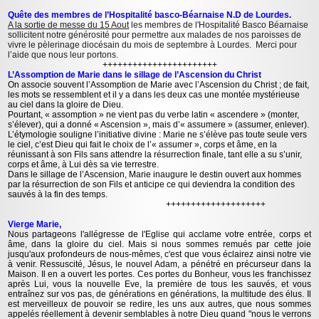
Quête des membres de l’Hospitalité basco-Béarnaise N.D de Lourdes.
A la sortie de messe du 15 Aout
les membres de l'Hospitalité Basco Béarnaise
sollicitent notre générosité pour permettre aux malades de nos paroisses de
vivre le pèlerinage diocésain du mois de septembre à Lourdes. Merci pour
l’aide que nous leur portons.
+++++++++++++++++++++++
L’Assomption de Marie dans le sillage de l’Ascension du Christ
On associe souvent l’Assomption de Marie avec l’Ascension du Christ ; de fait,
les mots se ressemblent et il y a dans les deux cas une montée mystérieuse
au ciel dans la gloire de Dieu.
Pourtant, « assomption » ne vient pas du verbe latin « ascendere » (monter,
s’élever), qui a donné « Ascension », mais d’« assumere » (assumer, enlever).
L’étymologie souligne l’initiative divine : Marie ne s’élève pas toute seule vers
le ciel, c’est Dieu qui fait le choix de l’« assumer », corps et âme, en la
réunissant à son Fils sans attendre la résurrection finale, tant elle a su s’unir,
corps et âme, à Lui dès sa vie terrestre.
Dans le sillage de l’Ascension, Marie inaugure le destin ouvert aux hommes
par la résurrection de son Fils et anticipe ce qui deviendra la condition des
sauvés à la fin des temps.
++++++++++++++++++++
Vierge Marie,
Nous partageons l'allégresse de l'Eglise qui acclame votre entrée, corps et
âme, dans la gloire du ciel. Mais si nous sommes remués par cette joie
jusqu'aux profondeurs de nous-mêmes, c'est que vous éclairez ainsi notre vie
à venir. Ressuscité, Jésus, le nouvel Adam, a pénétré en précurseur dans la
Maison. Il en a ouvert les portes. Ces portes du Bonheur, vous les franchissez
après Lui, vous la nouvelle Eve, la première de tous les sauvés, et vous
entraînez sur vos pas, de générations en générations, la multitude des élus. Il
est merveilleux de pouvoir se redire, les uns aux autres, que nous sommes
appelés réellement à devenir semblables à notre Dieu quand "nous le verrons