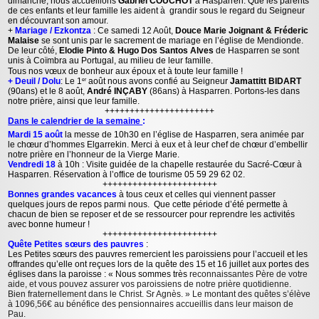
dimanche, nous accueillons
Gabriel COUCHOT
à Hasparren. Que les parents
de ces enfants et leur famille les aident à grandir sous le regard du Seigneur
en découvrant son amour.
+
Mariage / Ezkontza
: Ce samedi 12 Août,
Douce Marie Joignant & Fréderic
Malaise
se sont unis par le sacrement de mariage en l’église de Mendionde.
De leur côté,
Elodie Pinto & Hugo Dos Santos Alves
de Hasparren se sont
unis à Coïmbra au Portugal, au milieu de leur famille.
Tous nos vœux de bonheur aux époux et à toute leur famille !
+ Deuil / Dolu
: Le 1
août nous avons confié au Seigneur
Jamattitt BIDART
er
(90ans) et le 8 août,
André INÇABY
(86ans) à Hasparren. Portons-les dans
notre prière, ainsi que leur famille.
++++++++++++++++++++++
Dans le calendrier de la semaine
:
Mardi 15 août
la messe de 10h30 en l’église de Hasparren, sera animée par
le chœur d’hommes Elgarrekin. Merci à eux et à leur chef de chœur d’embellir
notre prière en l’honneur de la Vierge Marie.
Vendredi 18
à 10h : Visite guidée de la chapelle restaurée du Sacré-Cœur à
Hasparren. Réservation à l’office de tourisme 05 59 29 62 02.
+++++++++++++++++++++++
Bonnes grandes vacances
à tous ceux et celles qui viennent passer
quelques jours de repos parmi nous. Que cette période d’été permette à
chacun de bien se reposer et de se ressourcer pour reprendre les activités
avec bonne humeur !
+++++++++++++++++++++++
Quête Petites sœurs des pauvres
:
Les Petites sœurs des pauvres remercient les paroissiens pour l’accueil et les
offrandes qu’elle ont reçues lors de la quête des 15 et 16 juillet aux portes des
églises dans la paroisse : « Nous sommes très
reconnaissantes Père de votre
aide, et vous pouvez assurer vos paroissiens de notre prière quotidienne.
Bien fraternellement dans le Christ. Sr Agnès. » Le montant des quêtes s’élève
à 1096,56€ au bénéfice des pensionnaires accueillis dans leur maison de
Pau.