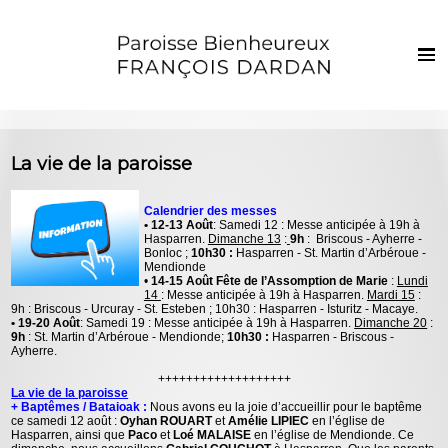
Français
Euskaraz
Accueil
La vie de la paroisse
Actualités
Calendrier des messes
Vie de la paroisse
• 12-13 Août
: Samedi 12 : Messe anticipée à 19h à
Hasparren.
Dimanche 13
:
9h
: Briscous - Ayherre -
Les clochers
Bonloc ;
10h30 :
Hasparren - St. Martin d’Arbéroue -
Mendionde
•
14-15 Août Fête de l’Assomption de Marie
:
Lundi
Sacrements et vie chrétienne
14
: Messe anticipée à 19h à Hasparren.
Mardi 15
:
9h : Briscous - Urcuray - St. Esteben ; 10h30 : Hasparren - Isturitz - Macaye.
Enfants et jeunes
• 19-20 Août
: Samedi 19 : Messe anticipée à 19h à Hasparren.
Dimanche 20
:
9h
: St. Martin d’Arbéroue - Mendionde;
10h30 :
Hasparren - Briscous -
Ayherre.
Photos
+++++++++++++++++++
La vie de la paroisse
Contact
+ Baptêmes / Bataioak :
Nous avons eu la joie d’accueillir pour le baptême
ce samedi 12 août :
Oyhan ROUART
et
Amélie LIPIEC
en l’église de
Hasparren, ainsi que
Paco
et
Loé MALAISE
en l’église de Mendionde. Ce