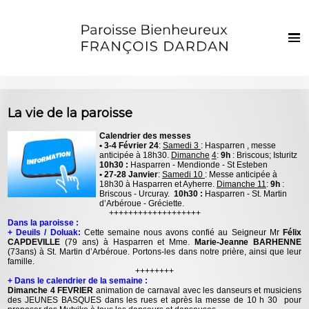
Français
Euskaraz
Accueil
La vie de la paroisse
Actualités
Calendrier des messes
• 3-4 Février 24
:
Samedi 3
: Hasparren , messe
Vie de la paroisse
anticipée à 18h30.
Dimanche
4
:
9h
: Briscous; Isturitz
10h30 :
Hasparren - Mendionde - St Esteben
Les clochers
• 27-28 Janvier
:
Samedi 10
: Messe anticipée à
18h30 à Hasparren et Ayherre.
Dimanche 11
:
9h
:
Briscous - Urcuray.
10h30 :
Hasparren - St. Martin
Sacrements et vie chrétienne
d’Arbéroue - Gréciette.
+++++++++++++++++++
Enfants et jeunes
Dans la paroisse :
+ Deuils / Doluak:
Cette semaine nous avons confié au Seigneur Mr
Félix
CAPDEVILLE
(79 ans) à Hasparren et Mme.
Marie-Jeanne BARHENNE
Photos
(73ans) à St. Martin d’Arbéroue. Portons-les dans notre prière, ainsi que leur
famille.
++++++++
Contact
+ Dans le calendrier de la semaine :
Dimanche 4 FEVRIER
animation de carnaval avec les danseurs et musiciens
des JEUNES BASQUES dans les rues et après la messe de 10 h 30 pour