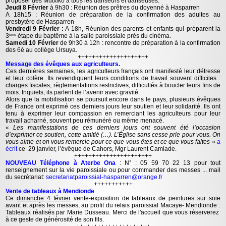
proposer des Mutxiko à tous les danseurs et danseuses.
Jeudi 8 Février
à 9h30 : Réunion des prêtres du doyenné à Hasparren
A 18h15 : Réunion de préparation de la confirmation des adultes au
presbytère de Hasparren
Vendredi 9 Février :
A 18h, Réunion des parents et enfants qui préparent la
3
étape du baptême à la salle paroissiale près du cinéma.
ème
Samedi 10 Février
de 9h30 à 12h : rencontre de préparation à la confirmation
des 6è au collège Ursuya.
++++++++++++++++++++
Message des évêques aux agriculteurs.
Ces dernières semaines, les agriculteurs français ont manifesté leur détresse
et leur colère. Ils revendiquent leurs conditions de travail souvent difficiles :
charges fiscales, règlementations restrictives, difficultés à boucler leurs fins de
mois. Inquiets, ils parlent de l’avenir avec gravité.
Alors que la mobilisation se poursuit encore dans le pays, plusieurs évêques
de France ont exprimé ces derniers jours leur soutien et leur solidarité. Ils ont
tenu à exprimer leur compassion en remerciant les agriculteurs pour leur
travail acharné, souvent peu rémunéré ou même menacé.
«
Les manifestations de ces derniers jours ont souvent été l’occasion
d’exprimer ce soutien, cette amitié (…). L’Église sans cesse prie pour vous. On
vous aime et on vous remercie pour ce que vous êtes et ce que vous faites
»
a
écrit
ce 29 janvier, l’évêque de Cahors, Mgr Laurent Camiade.
++++++++++++++++++++++
NOUVEAU Téléphone à Aterbe Ona
: N° : 05 59 70 22 13 pour tout
renseignement sur la vie paroissiale ou pour commander des messes ... mail
du secrétariat:
secretariatparoissial-hasparren@orange.fr
+++++++++++
Vente de tableaux à Mendionde
Ce
dimanche 4 février
vente-exposition de tableaux de peintures sur soie
avant et après les messes, au profit du relais paroissial Macaye- Mendionde :
Tableaux réalisés par Marie Dusseau. Merci de l'accueil que vous réserverez
à ce geste de générosité de son fils.