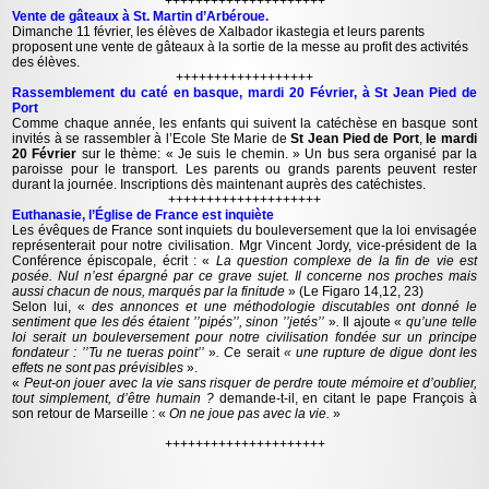
+++++++++++++++++++++
Vente de gâteaux à St. Martin d’Arbéroue.
Dimanche 11 février, les élèves de Xalbador ikastegia et leurs parents
proposent une vente de gâteaux à la sortie de la messe au profit des activités
des élèves.
++++++++++++++++++
Rassemblement du caté en basque, mardi 20 Février, à St Jean Pied de
Port
Comme chaque année, les enfants qui suivent la catéchèse en basque sont
invités à se rassembler à l’Ecole Ste Marie de
St Jean Pied de Port
,
le mardi
20 Février
sur le thème: « Je suis le chemin. » Un bus sera organisé par la
paroisse pour le transport. Les parents ou grands parents peuvent rester
durant la journée. Inscriptions dès maintenant auprès des catéchistes.
++++++++++++++++++++
Euthanasie, l’Église de France est inquiète
Les évêques de France sont inquiets du bouleversement que la loi envisagée
représenterait pour notre civilisation. Mgr Vincent Jordy, vice-président de la
Conférence épiscopale, écrit : «
La question complexe de la fin de vie est
posée. Nul n’est épargné par ce grave sujet. Il concerne nos proches mais
aussi chacun de nous, marqués par la finitude
» (Le Figaro 14,12, 23)
Selon lui, «
des annonces et une méthodologie discutables ont donné le
sentiment que les dés étaient ’’pipés’’, sinon ’’jetés’’
»
.
Il ajoute «
qu’une telle
loi serait un bouleversement pour notre civilisation fondée sur un principe
fondateur : ’’Tu ne tueras point’’
»
. C
e serait
« une rupture de digue dont les
effets ne sont pas prévisibles
».
«
Peut-on jouer avec la vie sans risquer de perdre toute mémoire et d’oublier,
tout simplement, d’être humain ?
demande-t-il, en citant le pape François à
son retour de Marseille : «
On ne joue pas avec la vie.
»
+++++++++++++++++++++