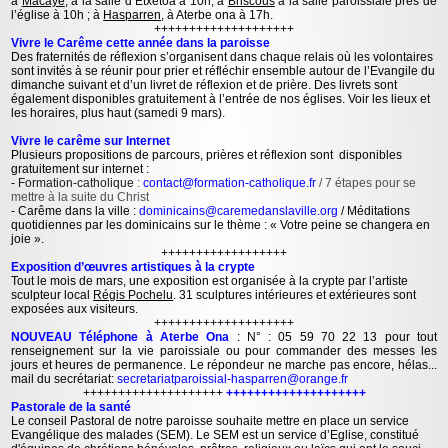
à
Macaye
, à la salle d’Etxetoa à 10h, à
Briscous
à la salle paroissiale près de
l’église à 10h ; à
Hasparren
, à Aterbe ona à 17h.
++++++++++++++++++++
Vivre le Carême cette année dans la paroisse
Des fraternités de réflexion s’organisent dans chaque relais où les volontaires
sont invités à se réunir pour prier et réfléchir ensemble autour de l’Evangile du
dimanche suivant et d’un livret de réflexion et de prière. Des livrets sont
également disponibles gratuitement à l’entrée de nos églises. Voir les lieux et
les horaires, plus haut (samedi 9 mars).
Vivre le carême sur Internet
Plusieurs propositions de parcours, prières et réflexion sont disponibles
gratuitement sur internet :
-
Formation-catholique
:
contact@formation-catholique.fr
/ 7 étapes pour se
mettre à la suite du Christ
- Carême dans la ville :
dominicains@caremedanslaville.org
/ Méditations
quotidiennes par les dominicains sur le thème : « Votre peine se changera en
joie ».
++++++++++++++++++
Exposition d’œuvres artistiques à la crypte
Tout le mois de mars, une exposition est organisée à la crypte par l’artiste
sculpteur local
Régis Pochelu
. 31 sculptures intérieures et extérieures sont
exposées aux visiteurs.
++++++++++++++++++++
NOUVEAU Téléphone à Aterbe Ona
: N° : 05 59 70 22 13 pour tout
renseignement sur la vie paroissiale ou pour commander des messes les
jours et heures de permanence. Le répondeur ne marche pas encore, hélas...
mail du secrétariat:
secretariatparoissial-hasparren@orange.fr
++++++++++++++++++++
++++++++++++++++++++
Pastorale de la santé
Le conseil Pastoral de notre paroisse souhaite mettre en place un service
Evangélique des malades (SEM). Le SEM est un service d’Eglise, constitué