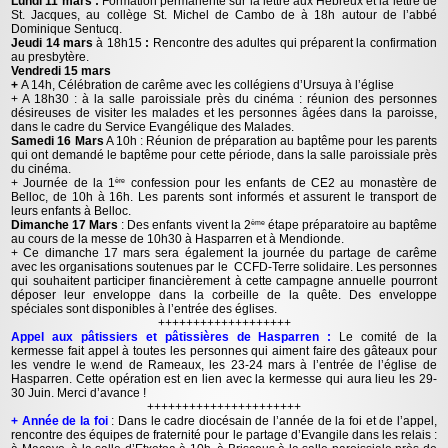
Lundi 11 mars :
Formation permanente sur la lettre aux Hébreux et la lettre de
St. Jacques, au collège St. Michel de Cambo de à 18h autour de l’abbé
Dominique Sentucq.
Jeudi 14 mars
à 18h15
:
Rencontre des adultes qui préparent la confirmation
au presbytère.
Vendredi 15 mars
+
A 14h, Célébration de carême avec les collégiens d’Ursuya à l’église
+ A 18h30 : à la salle paroissiale près du cinéma : réunion des personnes
désireuses de visiter les malades et les personnes âgées dans la paroisse,
dans le cadre du Service Evangélique des Malades.
Samedi 16 Mars
A 10h : Réunion de préparation au baptême pour les parents
qui ont demandé le baptême pour cette période, dans la salle paroissiale près
du cinéma.
+ Journée de la 1
confession pour les enfants de CE2 au monastère de
ère
Belloc, de 10h à 16h. Les parents sont informés et assurent le transport de
leurs enfants à Belloc.
Dimanche 17 Mars
: Des enfants vivent la 2
étape préparatoire au baptême
ème
au cours de la messe de 10h30 à Hasparren et à Mendionde.
+ Ce dimanche 17 mars sera également la journée du partage de carême
avec les organisations soutenues par le CCFD-Terre solidaire. Les personnes
qui souhaitent participer financièrement à cette campagne annuelle pourront
déposer leur enveloppe dans la corbeille de la quête. Des enveloppe
spéciales sont disponibles à l’entrée des églises.
+++++++++++++++++++
Appel aux pâtissiers et pâtissières de Hasparren :
Le comité de la
kermesse fait appel à toutes les personnes qui aiment faire des gâteaux pour
les vendre le w.end de Rameaux, les 23-24 mars à l’entrée de l’église de
Hasparren. Cette opération est en lien avec la kermesse qui aura lieu les 29-
30 Juin. Merci d’avance !
++++++++++++++++++++++
+ Année de la foi
: Dans le cadre diocésain de
l’année de la foi et de l’appel,
rencontre des équipes de fraternité pour le partage d’Evangile dans les relais :