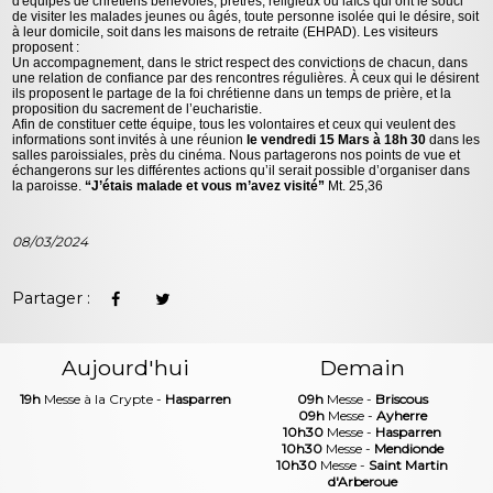
d'équipes de chrétiens bénévoles, prêtres, religieux ou laïcs qui ont le souci
de visiter les malades jeunes ou âgés, toute personne isolée qui le désire, soit
à leur domicile, soit dans les maisons de retraite (EHPAD).
Les visiteurs
proposent :
Un accompagnement, dans le strict respect des convictions de chacun,
dans
une relation de confiance par des rencontres régulières.
À ceux qui le désirent
ils proposent le partage de la foi chrétienne dans un temps de prière, et la
proposition du sacrement de l’eucharistie.
Afin de constituer cette équipe, tous les volontaires et ceux qui veulent des
informations sont invités à une réunion
le vendredi 15 Mars à 18h 30
dans les
salles paroissiales, près du cinéma. Nous partagerons nos points de vue et
échangerons sur les différentes actions qu’il serait possible d’organiser dans
la paroisse.
“J’étais malade et vous m’avez visité”
Mt. 25,36
08/03/2024
Partager :
Aujourd'hui
Demain
19h
Messe à la Crypte -
Hasparren
09h
Messe -
Briscous
09h
Messe -
Ayherre
10h30
Messe -
Hasparren
10h30
Messe -
Mendionde
10h30
Messe -
Saint Martin
d'Arberoue