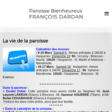
Français
Euskaraz
Accueil
La vie de la paroisse
Actualités
Calendrier des messes
• 9-10 Mars
:
Samedi 9
: Messe anticipée à 18h30 à
Vie de la paroisse
Hasparren.
Dimanche 10
:
9h
: Urcuray - Briscous -
Isturitz.
10h30 :
Hasparren - St. Martin d’Arbéroue -
Les clochers
Mendionde.
• 16-17 Mars
:
Samedi 16
: Hasparren, messe
anticipée à 18h30.
Dimanche 17
:
9h
: Ayherre -
Sacrements et vie chrétienne
Mendionde.
10h30 :
Hasparren - Briscous -
St.
Esteben.
Enfants et jeunes
+++++++++++++++++++
Dans la paroisse :
Photos
+ Deuils/ Dolak:
Cette semaine nous avons confié au Seigneur Mr.
Jean
Laurent LARRAN
(93ans) à Briscous ; Mr.
Sauveur AGUERRE
(79ans) et Mr.
Beñat CEHABIAGUE
(65ans) à Hasparren.
Contact
Portons-les dans notre prière, ainsi que leur famille.
++++++++
+ Dans le calendrier de la semaine :