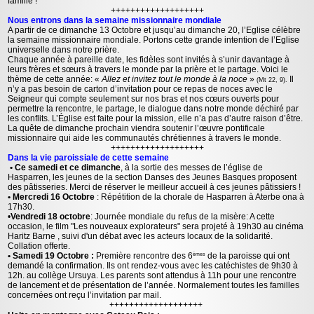
famille !
+++++++++++++++++++
Nous entrons dans la semaine missionnaire mondiale
A partir de ce dimanche 13 Octobre et jusqu’au dimanche 20, l’Eglise célèbre
la semaine missionnaire mondiale. Portons cette grande intention de l’Eglise
universelle dans notre prière.
Chaque année à pareille date, les fidèles sont invités à s’unir davantage à
leurs frères et sœurs à travers le monde par la prière et le partage. Voici le
thème de cette année: «
Allez et invitez tout le monde à la noce
»
Il
(Mt 22, 9).
n’y a pas besoin de carton d’invitation pour ce repas de noces avec le
Seigneur qui compte seulement sur nos bras et nos cœurs ouverts pour
permettre la rencontre, le partage, le dialogue dans notre monde déchiré par
les conflits. L’Église est faite pour la mission, elle n’a pas d’autre raison d’être.
La quête de dimanche prochain viendra soutenir l’œuvre pontificale
missionnaire qui aide les communautés chrétiennes à travers le monde.
+++++++++++++++++++
Dans la vie paroissiale de cette semaine
• Ce samedi et ce dimanche
, à la sortie des messes de l’église de
Hasparren, les jeunes de la section Danses des Jeunes Basques proposent
des pâtisseries. Merci de réserver le meilleur accueil à ces jeunes pâtissiers !
• Mercredi 16 Octobre
: Répétition de la chorale de Hasparren à Aterbe ona à
17h30.
•
Vendredi 18 octobre
: Journée mondiale du refus de la misère: A cette
occasion, le film "Les nouveaux explorateurs" sera projeté à 19h30 au cinéma
Haritz Barne , suivi d'un débat avec les acteurs locaux de la solidarité.
Collation offerte.
• Samedi 19 Octobre :
Première rencontre des 6
de la paroisse qui ont
èmes
demandé la confirmation. Ils ont rendez-vous avec les catéchistes de 9h30 à
12h. au collège Ursuya. Les parents sont attendus à 11h pour une rencontre
de lancement et de présentation de l’année. Normalement toutes les familles
concernées ont reçu l’invitation par mail.
+++++++++++++++++++