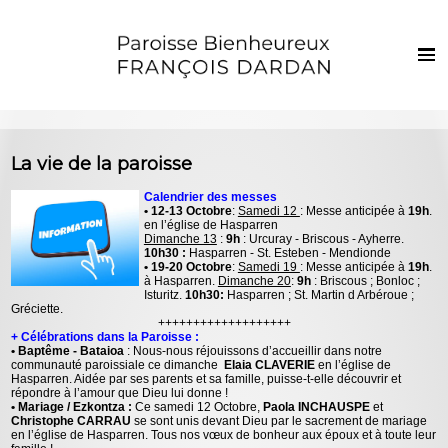
Français
Euskaraz
Accueil
La vie de la paroisse
Actualités
Calendrier des messes
• 12-13 Octobre
:
Samedi 12
: Messe anticipée à
19h
.
Vie de la paroisse
en l’église de Hasparren
Dimanche 13
:
9h
: Urcuray - Briscous - Ayherre.
Les clochers
10h30 :
Hasparren - St. Esteben - Mendionde
• 19-20 Octobre
:
Samedi 19
: Messe anticipée à
19h
.
à Hasparren.
Dimanche 20
:
9h
: Briscous ; Bonloc ;
Sacrements et vie chrétienne
Isturitz.
10h30:
Hasparren ;
St. Martin d Arbéroue ;
Gréciette.
Enfants et jeunes
+++++++++++++++++++
+ Célébrations dans la Paroisse :
• Baptême - Bataioa
: Nous-nous réjouissons d’accueillir dans notre
Photos
communauté paroissiale ce dimanche
Elaia CLAVERIE
en l’église de
Hasparren. Aidée par ses parents et sa famille, puisse-t-elle découvrir et
répondre à l’amour que Dieu lui donne !
Contact
• Mariage / Ezkontza :
Ce samedi 12 Octobre,
Paola INCHAUSPE
et
Christophe CARRAU
se sont unis devant Dieu par le sacrement de mariage
en l’église de Hasparren. Tous nos vœux de bonheur aux époux et à toute leur