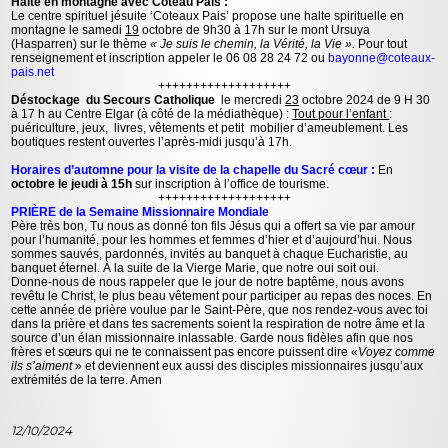
Halte en montagne avec Coteau Pais :
Le centre spirituel jésuite ‘Coteaux Pais’ propose une halte spirituelle en
montagne le samedi
19
octobre de 9h30 à 17h sur le mont Ursuya
(Hasparren) sur le thème
« Je suis le chemin, la Vérité, la Vie ».
Pour tout
renseignement et inscription appeler le 06 08 28 24 72 ou
bayonne@coteaux-
pais.net
+++++++++++++++++++
Déstockage du Secours Catholique
le mercredi
23
octobre 2024 de 9 H 30
à 17 h au Centre Elgar (à côté de la médiathèque) :
Tout pour l’enfant
:
puériculture, jeux, livres, vêtements et petit mobilier d’ameublement. Les
boutiques restent ouvertes l’après-midi jusqu’à 17h.
Horaires d’automne pour la visite de la chapelle du Sacré cœur :
En
octobre le jeudi à 15h
sur inscription à l’office de tourisme.
+++++++++++++++++++
PRIÈRE de la Semaine Missionnaire Mondiale
Père très bon, Tu nous as donné ton fils Jésus qui a offert sa vie par amour
pour l’humanité, pour les hommes et femmes d’hier et d’aujourd’hui. Nous
sommes sauvés, pardonnés, invités au banquet à chaque Eucharistie, au
banquet éternel. À la suite de la Vierge Marie, que notre oui soit oui.
Donne-nous de nous rappeler que le jour de notre baptême, nous avons
revêtu le Christ, le plus beau vêtement pour participer au repas des noces. En
cette année de prière voulue par le Saint-Père, que nos rendez-vous avec toi
dans la prière et dans tes sacrements soient la respiration de notre âme et la
source d’un élan missionnaire inlassable. Garde nous fidèles afin que nos
frères et sœurs qui ne te connaissent pas encore puissent dire «
Voyez comme
ils s’aiment
» et deviennent eux aussi des disciples missionnaires jusqu’aux
extrémités de la terre. Amen
12/10/2024