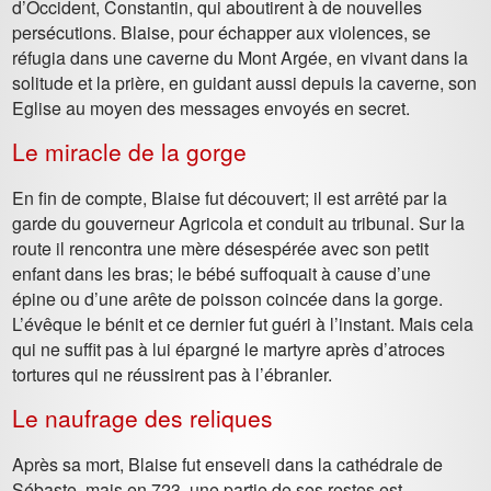
d’Occident, Constantin, qui aboutirent à de nouvelles
persécutions. Blaise, pour échapper aux violences, se
réfugia dans une caverne du Mont Argée, en vivant dans la
solitude et la prière, en guidant aussi depuis la caverne, son
Eglise au moyen des messages envoyés en secret.
Le miracle de la gorge
En fin de compte, Blaise fut découvert; il est arrêté par la
garde du gouverneur Agricola et conduit au tribunal. Sur la
route il rencontra une mère désespérée avec son petit
enfant dans les bras; le bébé suffoquait à cause d’une
épine ou d’une arête de poisson coincée dans la gorge.
L’évêque le bénit et ce dernier fut guéri à l’instant. Mais cela
qui ne suffit pas à lui épargné le martyre après d’atroces
tortures qui ne réussirent pas à l’ébranler.
Le naufrage des reliques
Après sa mort, Blaise fut enseveli dans la cathédrale de
Sébaste, mais en 723, une partie de ses restes est