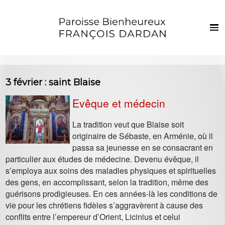
Français
Euskaraz
Accueil
3 février : saint Blaise
Actualités
Evêque et médecin
Vie de la paroisse
La tradition veut que Blaise soit
Les clochers
originaire de Sébaste, en Arménie, où il
Sacrements et vie chrétienne
passa sa jeunesse en se consacrant en
particulier aux études de médecine. Devenu évêque, il
Enfants et jeunes
s’employa aux soins des maladies physiques et spirituelles
Photos
des gens, en accomplissant, selon la tradition, même des
guérisons prodigieuses. En ces années-là les conditions de
Contact
vie pour les chrétiens fidèles s’aggravèrent à cause des
conflits entre l’empereur d’Orient, Licinius et celui