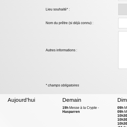
Lieu souhaité* :
Nom du prêtre (si déjà connu) :
Autres informations :
* champs obligatoires
Aujourd'hui
Demain
Dim
19h
Messe à la Crypte -
09h
M
Hasparren
09h
M
10h3
10h3
10h3