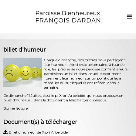
Français
Euskaraz
Harrera
billet d'humeur
Berriak
Chaque dimanche, nos prêtres nous partagent
leur humeur... Ainsi chaque semaine, à tour de
Parropiako bizia
rôle, les prêtres de notre paroisse confient à leurs
paroissiens un billet dans lequel ils expriment
Ezkila dorre
librement leur humeur sur un point qui les a
marqués où sur lequel ils ont réfléchi dans la
Sakramenduak eta giristino bizia
semaine.
Ce dimanche 11 Juillet, c’est le p. Xipri Arbelbide qui nous propose son
Haurrak eta gazteak
billet d’humeur... dans le document à télécharger ci dessous
Bonne lecture !
Argazkiak
Harremanak
Document(s) à télécharger
Billet d'humeur de Xipri Arbelbide