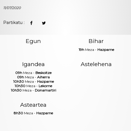
11/07/2020
Partikatu :
Egun
Bihar
19h
Meza -
Hazparne
Igandea
Astelehena
09h
Meza -
Beskoitze
09h
Meza -
Aiherra
10h30
Meza -
Hazparne
10h30
Meza -
Lekorne
10h30
Meza -
Donamartiri
Asteartea
8h30
Meza -
Hazparne