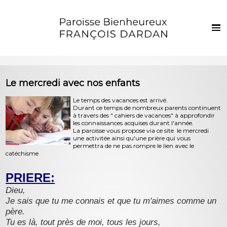
Français
Euskaraz
Harrera
Le mercredi avec nos enfants
Berriak
Le temps des vacances est arrivé.
Durant ce temps de nombreux parents continuent
Parropiako bizia
à travers des " cahiers de vacances" à approfondir
les connaissances acquises durant l'année.
Ezkila dorre
La paroisse vous propose via ce site le mercredi
une activitée ainsi qu'une prière qui vous
Sakramenduak eta giristino bizia
permettra de ne pas rompre le lien avec le
catéchisme
Haurrak eta gazteak
PRIERE:
Argazkiak
Dieu,
Je sais que tu me connais et que tu m'aimes comme un
Harremanak
père.
Tu es là, tout près de moi, tous les jours,