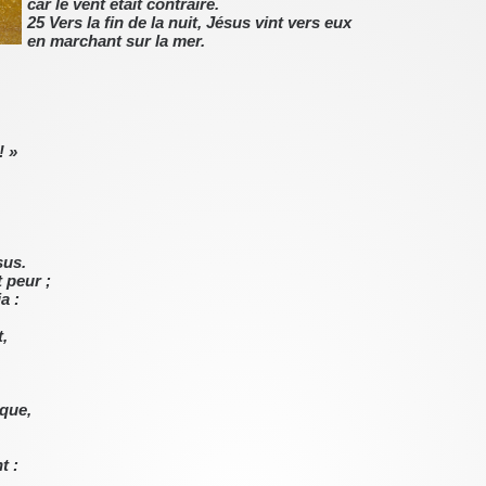
car le vent était contraire.
25 Vers la fin de la nuit, Jésus vint vers eux
en marchant sur la mer.
! »
sus.
t peur ;
a :
t,
rque,
t :