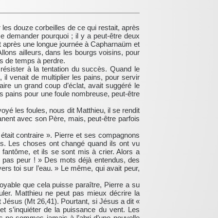
 les douze corbeilles de ce qui restait, après
 se demander pourquoi ; il y a peut-être deux
ait après une longue journée à Capharnaüm et
lons ailleurs, dans les bourgs voisins, pour
pas de temps à perdre.
 résister à la tentation du succès. Quand le
l venait de multiplier les pains, pour servir
faire un grand coup d’éclat, avait suggéré le
des pains pour une foule nombreuse, peut-être
yé les foules, nous dit Matthieu, il se rendit
rmanent avec son Père, mais, peut-être parfois
t était contraire ». Pierre et ses compagnons
mps. Les choses ont changé quand ils ont vu
fantôme, et ils se sont mis à crier. Alors a
yez pas peur ! » Des mots déjà entendus, des
ers toi sur l’eau. » Le même, qui avait peur,
royable que cela puisse paraître, Pierre a su
ouler. Matthieu ne peut pas mieux décrire la
ait Jésus (Mt 26,41). Pourtant, si Jésus a dit «
s et s’inquiéter de la puissance du vent. Les
ous ne sommes jamais à l’abri d’une nouvelle