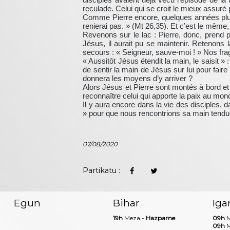
reculade. Celui qui se croit le mieux assuré
Comme Pierre encore, quelques années plus ta
renierai pas. » (Mt 26,35). Et c’est le même, 
Revenons sur le lac : Pierre, donc, prend pe
Jésus, il aurait pu se maintenir. Retenons l
secours : « Seigneur, sauve-moi ! » Nos fragi
« Aussitôt Jésus étendit la main, le saisit 
de sentir la main de Jésus sur lui pour faire
donnera les moyens d’y arriver ?
Alors Jésus et Pierre sont montés à bord et 
reconnaître celui qui apporte la paix au mond
Il y aura encore dans la vie des disciples, 
» pour que nous rencontrions sa main tendu
07/08/2020
Partikatu :
Egun
Bihar
Iga
19h
Meza -
Hazparne
09h
M
09h
M