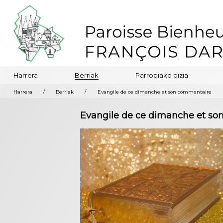
Harrera
Berriak
Parropiako bizia
/
/
Harrera
Berriak
Evangile de ce dimanche et son commentaire
Evangile de ce dimanche et s