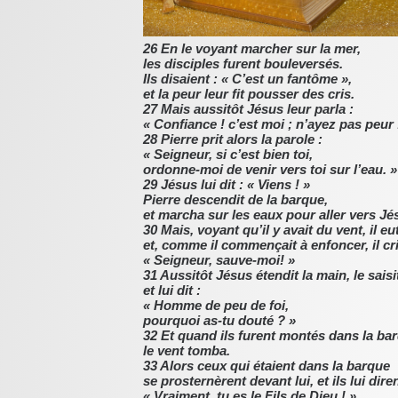
26 En le voyant marcher sur la mer,
les disciples furent bouleversés.
Ils disaient : « C’est un fantôme »,
et la peur leur fit pousser des cris.
27 Mais aussitôt Jésus leur parla :
« Confiance ! c’est moi ; n’ayez pas peur 
28 Pierre prit alors la parole :
« Seigneur, si c’est bien toi,
ordonne-moi de venir vers toi sur l’eau. »
29 Jésus lui dit : « Viens ! »
Pierre descendit de la barque,
et marcha sur les eaux pour aller vers Jé
30 Mais, voyant qu’il y avait du vent, il eu
et, comme il commençait à enfoncer, il cri
« Seigneur, sauve-moi! »
31 Aussitôt Jésus étendit la main, le saisi
et lui dit :
« Homme de peu de foi,
pourquoi as-tu douté ? »
32 Et quand ils furent montés dans la ba
le vent tomba.
33 Alors ceux qui étaient dans la barque
se prosternèrent devant lui, et ils lui diren
« Vraiment, tu es le Fils de Dieu ! »