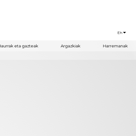
Eh
Français
Haurrak eta gazteak
Argazkiak
Harremanak
Euskaraz