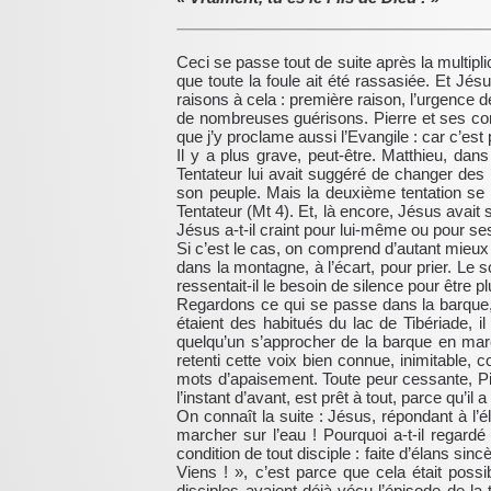
Ceci se passe tout de suite après la multipli
que toute la foule ait été rassasiée. Et Jés
raisons à cela : première raison, l’urgence
de nombreuses guérisons. Pierre et ses comp
que j’y proclame aussi l’Evangile : car c’est
Il y a plus grave, peut-être. Matthieu, dan
Tentateur lui avait suggéré de changer des p
son peuple. Mais la deuxième tentation se pr
Tentateur (Mt 4). Et, là encore, Jésus avait
Jésus a-t-il craint pour lui-même ou pour se
Si c’est le cas, on comprend d’autant mieux l
dans la montagne, à l’écart, pour prier. Le s
ressentait-il le besoin de silence pour être plu
Regardons ce qui se passe dans la barque, ma
étaient des habitués du lac de Tibériade, 
quelqu’un s’approcher de la barque en march
retenti cette voix bien connue, inimitable,
mots d’apaisement. Toute peur cessante, Pier
l’instant d’avant, est prêt à tout, parce qu’il 
On connaît la suite : Jésus, répondant à l’é
marcher sur l’eau ! Pourquoi a-t-il regardé
condition de tout disciple : faite d’élans sinc
Viens ! », c’est parce que cela était possib
disciples avaient déjà vécu l’épisode de la