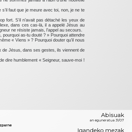
’il faut que je meure avec toi, non, je ne te
op fort. S’il n’avait pas détaché les yeux de
éflexe, dans ces cas-là, il a appelé Jésus au
igneur ne résiste jamais, l’appel au secours.
i, pourquoi as-tu douté ? » Pourquoi attendre
ui-même « Viens » ? Pourquoi douter qu’il nous
ix de Jésus, dans ses gestes, ils viennent de
rs de dire humblement « Seigneur, sauve-moi !
Abisuak
an eguneratua 31/07
zparne
Igandeko mezak