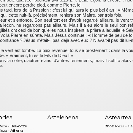
 peut encore perdre pied, comme Pierre, ici.
rd, lors de la Passion : c’est lui qui aura le plus bel élan : « Même s
qui, cette nuit-là, précisément, reniera son Maître, par trois fois.
ur et s’enfonce. Son seul tort est d’avoir regardé ailleurs, le vent tr
a leçon, ne regardons pas ailleurs. Mais il a eu alors le seul bon r
lités ont ceci de bon qu’elles nous inspirent la prière à laquelle le Se
» : voilà Pierre en sûreté. Mais Jésus continue : « Homme de peu de fo
 confiance ? Jésus n’était-il pas déjà avec eux ? N’avait-il pas dit l
le vent est tombé. La paix revenue, tous se prosternent : dans la vo
e. « Vraiment, tu es le Fils de Dieu ! »
dans la nôtre, d’autres élans, d’autres reniements, mais il suffira alo
e.
ndea
Astelehena
Asteartea
eza -
Beskoitze
8h30
Meza -
Ha
eza -
Aiherra