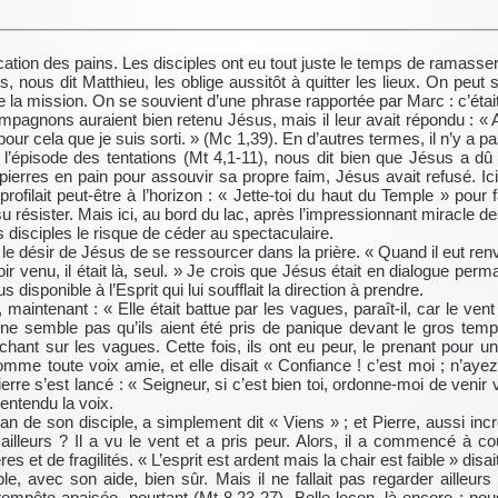
cation des pains. Les disciples ont eu tout juste le temps de ramasser
us, nous dit Matthieu, les oblige aussitôt à quitter les lieux. On peut
 de la mission. On se souvient d’une phrase rapportée par Marc : c’ét
agnons auraient bien retenu Jésus, mais il leur avait répondu : « Al
 pour cela que je suis sorti. » (Mc 1,39). En d’autres termes, il n’y a 
s l’épisode des tentations (Mt 4,1-11), nous dit bien que Jésus a dû
ierres en pain pour assouvir sa propre faim, Jésus avait refusé. Ici, i
ofilait peut-être à l’horizon : « Jette-toi du haut du Temple » pour 
 su résister. Mais ici, au bord du lac, après l’impressionnant miracle 
s disciples le risque de céder au spectaculaire.
e désir de Jésus de se ressourcer dans la prière. « Quand il eut renvo
oir venu, il était là, seul. » Je crois que Jésus était en dialogue pe
s disponible à l’Esprit qui lui soufflait la direction à prendre.
intenant : « Elle était battue par les vagues, paraît-il, car le ven
il ne semble pas qu’ils aient été pris de panique devant le gros te
ant sur les vagues. Cette fois, ils ont eu peur, le prenant pour un 
 comme toute voix amie, et elle disait « Confiance ! c’est moi ; n’a
re s’est lancé : « Seigneur, si c’est bien toi, ordonne-moi de venir v
a entendu la voix.
lan de son disciple, a simplement dit « Viens » ; et Pierre, aussi inc
 ailleurs ? Il a vu le vent et a pris peur. Alors, il a commencé à c
ères et de fragilités. « L’esprit est ardent mais la chair est faible » dis
le, avec son aide, bien sûr. Mais il ne fallait pas regarder ailleur
 tempête apaisée, pourtant (Mt 8,23-27). Belle leçon, là encore : n