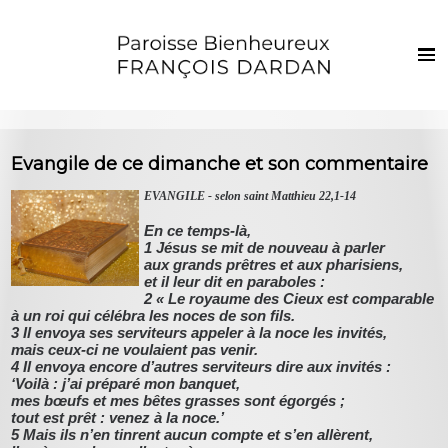
Français
Euskaraz
Harrera
Evangile de ce dimanche et son commentaire
Berriak
EVANGILE - selon saint Matthieu 22,1-14
Parropiako bizia
En ce temps-là,
1 Jésus se mit de nouveau à parler
Ezkila dorre
aux grands prêtres et aux pharisiens,
et il leur dit en paraboles :
Sakramenduak eta giristino bizia
2 « Le royaume des Cieux est comparable
à un roi qui célébra les noces de son fils.
Haurrak eta gazteak
3 Il envoya ses serviteurs appeler à la noce les invités,
mais ceux-ci ne voulaient pas venir.
Argazkiak
4 Il envoya encore d’autres serviteurs dire aux invités :
‘Voilà : j’ai préparé mon banquet,
Harremanak
mes bœufs et mes bêtes grasses sont égorgés ;
tout est prêt : venez à la noce.’
5 Mais ils n’en tinrent aucun compte et s’en allèrent,