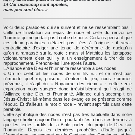
14 Car beaucoup sont appelés,
mais peu sont élus. »
Voici deux paraboles qui se suivent et ne se ressemblent pas !
Celle de l'invitation au repas de noce et celle du renvoi de
l'homme qui ne portait pas la robe de noce. Certains pensent que
ces deux paraboles n'étaient pas liées à l'origine : il serait
contradictoire d'exiger une tenue de cérémonie de quelqu'un
qu'on a ramassé sur la route ; mais si Matthieu les juxtapose
volontairement c'est qu'il y a un enseignement à tirer de ce
rapprochement. Prenons-les l'une après l'autre.
L’Alliance entre Dieu et l’humanité ressemble à des noces
« Un roi célébrait les noces de son fils »... et ce n’est pas
n’importe quel roi, puisque, d’entrée de jeu, nous sommes
prévenus, il s’agit du « Royaume des cieux » : cette seule
expression nous suggère donc irrésistiblement qu’il s’agit de
l’Alliance entre Dieu et l’humanité, Alliance qui s’accomplit en
Jésus-Christ ; lui-même dans les évangiles se présente comme
l’époux. Et d’ailleurs le mot « noce » revient sept fois dans cette
parabole.
Cette symbolique des noces n’est pas très habituelle dans notre
langage chrétien aujourd’hui et pourtant c’est dans ces termes-là
que les textes tardifs de la Bible parlent du projet de Dieu sur
l’humanité. Depuis les dernières prophéties d’Isaïe jusqu’à
l’Apocalypse, en passant par le Cantique des Cantiques, et les