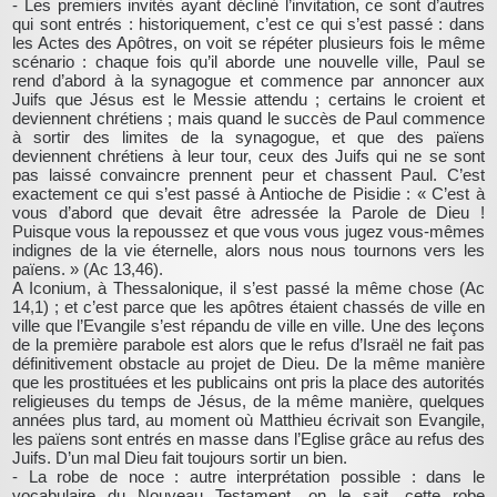
- Les premiers invités ayant décliné l’invitation, ce sont d’autres
qui sont entrés : historiquement, c’est ce qui s’est passé : dans
les Actes des Apôtres, on voit se répéter plusieurs fois le même
scénario : chaque fois qu’il aborde une nouvelle ville, Paul se
rend d’abord à la synagogue et commence par annoncer aux
Juifs que Jésus est le Messie attendu ; certains le croient et
deviennent chrétiens ; mais quand le succès de Paul commence
à sortir des limites de la synagogue, et que des païens
deviennent chrétiens à leur tour, ceux des Juifs qui ne se sont
pas laissé convaincre prennent peur et chassent Paul. C’est
exactement ce qui s’est passé à Antioche de Pisidie : « C’est à
vous d’abord que devait être adressée la Parole de Dieu !
Puisque vous la repoussez et que vous vous jugez vous-mêmes
indignes de la vie éternelle, alors nous nous tournons vers les
païens. » (Ac 13,46).
A Iconium, à Thessalonique, il s’est passé la même chose (Ac
14,1) ; et c’est parce que les apôtres étaient chassés de ville en
ville que l’Evangile s’est répandu de ville en ville. Une des leçons
de la première parabole est alors que le refus d’Israël ne fait pas
définitivement obstacle au projet de Dieu. De la même manière
que les prostituées et les publicains ont pris la place des autorités
religieuses du temps de Jésus, de la même manière, quelques
années plus tard, au moment où Matthieu écrivait son Evangile,
les païens sont entrés en masse dans l’Eglise grâce au refus des
Juifs. D’un mal Dieu fait toujours sortir un bien.
- La robe de noce : autre interprétation possible : dans le
vocabulaire du Nouveau Testament, on le sait, cette robe