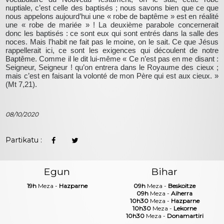
nuptiale, c’est celle des baptisés ; nous savons bien que ce que
nous appelons aujourd’hui une « robe de baptême » est en réalité
une « robe de mariée » ! La deuxième parabole concernerait
donc les baptisés : ce sont eux qui sont entrés dans la salle des
noces. Mais l’habit ne fait pas le moine, on le sait. Ce que Jésus
rappellerait ici, ce sont les exigences qui découlent de notre
Baptême. Comme il le dit lui-même « Ce n’est pas en me disant :
Seigneur, Seigneur ! qu’on entrera dans le Royaume des cieux ;
mais c’est en faisant la volonté de mon Père qui est aux cieux. »
(Mt 7,21).
08/10/2020
Partikatu :
Egun
Bihar
19h
Meza -
Hazparne
09h
Meza -
Beskoitze
09h
Meza -
Aiherra
10h30
Meza -
Hazparne
10h30
Meza -
Lekorne
10h30
Meza -
Donamartiri