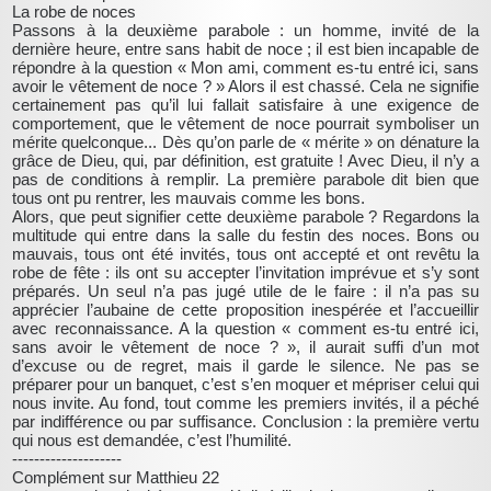
La robe de noces
Passons à la deuxième parabole : un homme, invité de la
dernière heure, entre sans habit de noce ; il est bien incapable de
répondre à la question « Mon ami, comment es-tu entré ici, sans
avoir le vêtement de noce ? » Alors il est chassé. Cela ne signifie
certainement pas qu’il lui fallait satisfaire à une exigence de
comportement, que le vêtement de noce pourrait symboliser un
mérite quelconque... Dès qu’on parle de « mérite » on dénature la
grâce de Dieu, qui, par définition, est gratuite ! Avec Dieu, il n’y a
pas de conditions à remplir. La première parabole dit bien que
tous ont pu rentrer, les mauvais comme les bons.
Alors, que peut signifier cette deuxième parabole ? Regardons la
multitude qui entre dans la salle du festin des noces. Bons ou
mauvais, tous ont été invités, tous ont accepté et ont revêtu la
robe de fête : ils ont su accepter l’invitation imprévue et s’y sont
préparés. Un seul n’a pas jugé utile de le faire : il n’a pas su
apprécier l’aubaine de cette proposition inespérée et l’accueillir
avec reconnaissance. A la question « comment es-tu entré ici,
sans avoir le vêtement de noce ? », il aurait suffi d’un mot
d’excuse ou de regret, mais il garde le silence. Ne pas se
préparer pour un banquet, c’est s’en moquer et mépriser celui qui
nous invite. Au fond, tout comme les premiers invités, il a péché
par indifférence ou par suffisance. Conclusion : la première vertu
qui nous est demandée, c’est l’humilité.
--------------------
Complément sur Matthieu 22