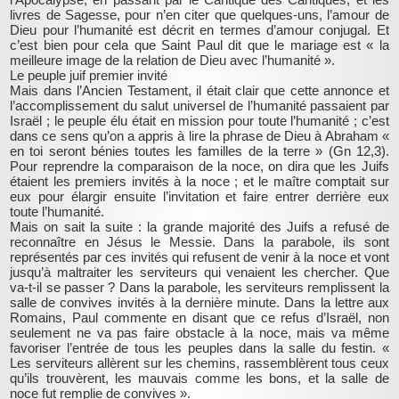
livres de Sagesse, pour n’en citer que quelques-uns, l’amour de
Dieu pour l’humanité est décrit en termes d’amour conjugal. Et
c’est bien pour cela que Saint Paul dit que le mariage est « la
meilleure image de la relation de Dieu avec l’humanité ».
Le peuple juif premier invité
Mais dans l’Ancien Testament, il était clair que cette annonce et
l’accomplissement du salut universel de l’humanité passaient par
Israël ; le peuple élu était en mission pour toute l’humanité ; c’est
dans ce sens qu’on a appris à lire la phrase de Dieu à Abraham «
en toi seront bénies toutes les familles de la terre » (Gn 12,3).
Pour reprendre la comparaison de la noce, on dira que les Juifs
étaient les premiers invités à la noce ; et le maître comptait sur
eux pour élargir ensuite l’invitation et faire entrer derrière eux
toute l’humanité.
Mais on sait la suite : la grande majorité des Juifs a refusé de
reconnaître en Jésus le Messie. Dans la parabole, ils sont
représentés par ces invités qui refusent de venir à la noce et vont
jusqu’à maltraiter les serviteurs qui venaient les chercher. Que
va-t-il se passer ? Dans la parabole, les serviteurs remplissent la
salle de convives invités à la dernière minute. Dans la lettre aux
Romains, Paul commente en disant que ce refus d’Israël, non
seulement ne va pas faire obstacle à la noce, mais va même
favoriser l’entrée de tous les peuples dans la salle du festin. «
Les serviteurs allèrent sur les chemins, rassemblèrent tous ceux
qu’ils trouvèrent, les mauvais comme les bons, et la salle de
noce fut remplie de convives ».