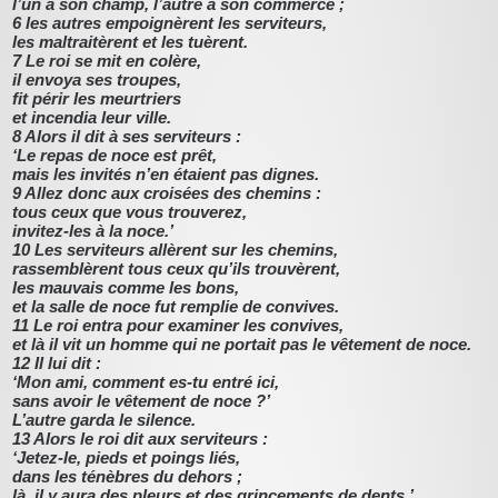
l’un à son champ, l’autre à son commerce ;
6 les autres empoignèrent les serviteurs,
les maltraitèrent et les tuèrent.
7 Le roi se mit en colère,
il envoya ses troupes,
fit périr les meurtriers
et incendia leur ville.
8 Alors il dit à ses serviteurs :
‘Le repas de noce est prêt,
mais les invités n’en étaient pas dignes.
9 Allez donc aux croisées des chemins :
tous ceux que vous trouverez,
invitez-les à la noce.’
10 Les serviteurs allèrent sur les chemins,
rassemblèrent tous ceux qu’ils trouvèrent,
les mauvais comme les bons,
et la salle de noce fut remplie de convives.
11 Le roi entra pour examiner les convives,
et là il vit un homme qui ne portait pas le vêtement de noce.
12 Il lui dit :
‘Mon ami, comment es-tu entré ici,
sans avoir le vêtement de noce ?’
L’autre garda le silence.
13 Alors le roi dit aux serviteurs :
‘Jetez-le, pieds et poings liés,
dans les ténèbres du dehors ;
là, il y aura des pleurs et des grincements de dents.’