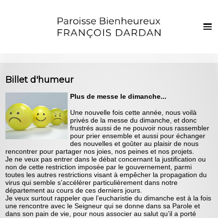
Français
Euskaraz
Harrera
Billet d'humeur
Berriak
Plus de messe le dimanche...
Parropiako bizia
Une nouvelle fois cette année, nous voilà
privés de la messe du dimanche, et donc
Ezkila dorre
frustrés aussi de ne pouvoir nous rassembler
pour prier ensemble et aussi pour échanger
Sakramenduak eta giristino bizia
des nouvelles et goûter au plaisir de nous
rencontrer pour partager nos joies, nos peines et nos projets.
Haurrak eta gazteak
Je ne veux pas entrer dans le débat concernant la justification ou
non de cette restriction imposée par le gouvernement, parmi
Argazkiak
toutes les autres restrictions visant à empêcher la propagation du
virus qui semble s’accélérer particulièrement dans notre
département au cours de ces derniers jours.
Harremanak
Je veux surtout rappeler que l’eucharistie du dimanche est à la fois
une rencontre avec le Seigneur qui se donne dans sa Parole et
dans son pain de vie, pour nous associer au salut qu’il a porté