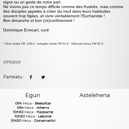
signe ou un geste de notre part.
Ne vivons pas ce temps difficile comme des frustrés, mais comme
des disciples appelés à créer du neuf dans leurs habitudes
souvent trop figées, et vivre véritablement l’Eucharistie !
Bon dimanche et bon (re)confinement !
Dominique Errecart, curé
* Gure Irratia FM .106,6 - Irulegiko Irratia FM 91,8 - Xiberoko botza FM 95,5.
07/11/2020
Partikatu :
Egun
Astelehena
09h
Meza -
Beskoitze
09h
Meza -
Aiherra
10h30
Meza -
Hazparne
10h30
Meza -
Lekorne
10h30
Meza -
Donamartiri