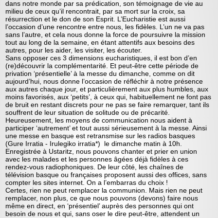
dans notre monde par sa prédication, son témoignage de vie au
milieu de ceux qu’il rencontrait, par sa mort sur la croix, sa
résurrection et le don de son Esprit. L’Eucharistie est aussi
l’occasion d’une rencontre entre nous, les fidèles. L’un ne va pas
sans l’autre, et cela nous donne la force de poursuivre la mission
tout au long de la semaine, en étant attentifs aux besoins des
autres, pour les aider, les visiter, les écouter.
Sans opposer ces 3 dimensions eucharistiques, il est bon d’en
(re)découvrir la complémentarité. Et peut-être cette période de
privation ‘présentielle’ à la messe du dimanche, comme on dit
aujourd’hui, nous donne l’occasion de réfléchir à notre présence
aux autres chaque jour, et particulièrement aux plus humbles, aux
moins favorisés, aux ‘petits’, à ceux qui, habituellement ne font pas
de bruit en restant discrets pour ne pas se faire remarquer, tant ils
souffrent de leur situation de solitude ou de précarité.
Heureusement, les moyens de communication nous aident à
participer ‘autrement’ et tout aussi sérieusement à la messe. Ainsi
une messe en basque est retransmise sur les radios basques
(Gure Irratia - Irulegiko irratia*) le dimanche matin à 10h.
Enregistrée à Ustaritz, nous pouvons chanter et prier en union
avec les malades et les personnes âgées déjà fidèles à ces
rendez-vous radiophoniques. De leur côté, les chaînes de
télévision basque ou françaises proposent aussi des offices, sans
compter les sites internet. On a l’embarras du choix !
Certes, rien ne peut remplacer la communion. Mais rien ne peut
remplacer, non plus, ce que nous pouvons (devons) faire nous
même en direct, en ‘présentiel’ auprès des personnes qui ont
besoin de nous et qui, sans oser le dire peut-être, attendent un