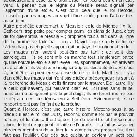
venu à penser que le règne du Messie serait signalé par
l’apparition d’une étoile. C’est pour cela que le roi Hérode,
consulté par les mages au sujet d’une étoile, prend l’affaire très
au sérieux.
Autre prophétie concernant le Messie : celle de Michée : « Toi,
Bethléem, trop petite pour compter parmi les clans de Juda, c’est
de toi que sortira le Messie » ; prophétie tout à fait dans la ligne
de la promesse faite par Dieu à David : que sa dynastie ne
s’éteindrait pas et qu’elle apporterait au pays le bonheur attendu.
Les mages n’en savent peut-être pas tant : ce sont des
astrologues ; ils se sont mis en marche tout simplement parce
qu’une nouvelle étoile s’est levée ; et, spontanément, en arrivant
à Jérusalem, ils vont se renseigner auprès des autorités. Et c’est
là, peut-être, la première surprise de ce récit de Matthieu : il y a
d’un côté, les mages qui n’ont pas d’idées préconçues ; ils sont à
la recherche du Messie et ils finiront par le trouver. De l’autre, il y
a ceux qui savent, qui peuvent citer les Ecritures sans faute,
mais qui ne bougeront pas le petit doigt ; ils ne feront même pas
le déplacement de Jérusalem à Bethléem. Evidemment, ils ne
rencontreront pas l’enfant de la crèche.
Quant à Hérode, c’est une autre histoire. Mettons-nous à sa
place : il est le roi des Juifs, reconnu comme roi par le pouvoir
romain, et lui seul... Il est assez fier de son titre et férocement
jaloux de tout ce qui peut lui faire de l’ombre ... Il a fait assassiner
plusieurs membres de sa famille, y compris ses propres fils, il ne
faut pas l’oublier. Car dès que quelqu’un devient un petit peu