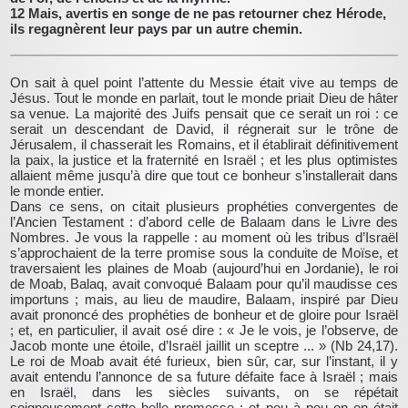
12 Mais, avertis en songe de ne pas retourner chez Hérode,
ils regagnèrent leur pays par un autre chemin.
On sait à quel point l’attente du Messie était vive au temps de
Jésus. Tout le monde en parlait, tout le monde priait Dieu de hâter
sa venue. La majorité des Juifs pensait que ce serait un roi : ce
serait un descendant de David, il régnerait sur le trône de
Jérusalem, il chasserait les Romains, et il établirait définitivement
la paix, la justice et la fraternité en Israël ; et les plus optimistes
allaient même jusqu’à dire que tout ce bonheur s’installerait dans
le monde entier.
Dans ce sens, on citait plusieurs prophéties convergentes de
l’Ancien Testament : d’abord celle de Balaam dans le Livre des
Nombres. Je vous la rappelle : au moment où les tribus d’Israël
s’approchaient de la terre promise sous la conduite de Moïse, et
traversaient les plaines de Moab (aujourd’hui en Jordanie), le roi
de Moab, Balaq, avait convoqué Balaam pour qu’il maudisse ces
importuns ; mais, au lieu de maudire, Balaam, inspiré par Dieu
avait prononcé des prophéties de bonheur et de gloire pour Israël
; et, en particulier, il avait osé dire : « Je le vois, je l’observe, de
Jacob monte une étoile, d’Israël jaillit un sceptre ... » (Nb 24,17).
Le roi de Moab avait été furieux, bien sûr, car, sur l’instant, il y
avait entendu l’annonce de sa future défaite face à Israël ; mais
en Israël, dans les siècles suivants, on se répétait
soigneusement cette belle promesse ; et peu à peu on en était