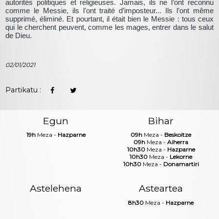
autorités politiques et religieuses. Jamais, ils ne l’ont reconnu
comme le Messie, ils l’ont traité d’imposteur... Ils l’ont même
supprimé, éliminé. Et pourtant, il était bien le Messie : tous ceux
qui le cherchent peuvent, comme les mages, entrer dans le salut
de Dieu.
02/01/2021
Partikatu :
Egun
Bihar
19h
Meza -
Hazparne
09h
Meza -
Beskoitze
09h
Meza -
Aiherra
10h30
Meza -
Hazparne
10h30
Meza -
Lekorne
10h30
Meza -
Donamartiri
Astelehena
Asteartea
8h30
Meza -
Hazparne