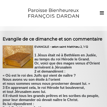
Français
Euskaraz
Harrera
Evangile de ce dimanche et son commentaire
Berriak
EVANGILE - selon saint Matthieu 2, 1-12
Parropiako bizia
1 Jésus était né à Bethléem en Judée,
au temps du roi Hérode le Grand.
Ezkila dorre
Or, voici que des mages venus d'Orient
arrivèrent à Jérusalem
Sakramenduak eta giristino bizia
2 et demandèrent :
« Où est le roi des Juifs qui vient de naître ?
Haurrak eta gazteak
Nous avons vu son étoile à l’orient
et nous sommes venus nous prosterner devant lui. »
Argazkiak
3 En apprenant cela, le roi Hérode fut bouleversé,
et tout Jérusalem avec lui.
Harremanak
4 Il réunit tous les grands prêtres et les scribes du peuple,
pour leur demander où devait naître le Christ.
Ils lui répondirent :