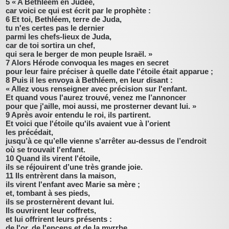
5 « A Bethléem en Judée,
car voici ce qui est écrit par le prophète :
6 Et toi, Bethléem, terre de Juda,
tu n'es certes pas le dernier
parmi les chefs-lieux de Juda,
car de toi sortira un chef,
qui sera le berger de mon peuple Israël. »
7 Alors Hérode convoqua les mages en secret
pour leur faire préciser à quelle date l'étoile était apparue ;
8 Puis il les envoya à Bethléem, en leur disant :
« Allez vous renseigner avec précision sur l'enfant.
Et quand vous l'aurez trouvé, venez me l’annoncer
pour que j'aille, moi aussi, me prosterner devant lui. »
9 Après avoir entendu le roi, ils partirent.
Et voici que l'étoile qu'ils avaient vue à l’orient
les précédait,
jusqu’à ce qu’elle vienne s'arrêter au-dessus de l’endroit
où se trouvait l'enfant.
10 Quand ils virent l'étoile,
ils se réjouirent d’une très grande joie.
11 Ils entrèrent dans la maison,
ils virent l'enfant avec Marie sa mère ;
et, tombant à ses pieds,
ils se prosternèrent devant lui.
Ils ouvrirent leur coffrets,
et lui offrirent leurs présents :
de l'or, de l'encens et de la myrrhe.