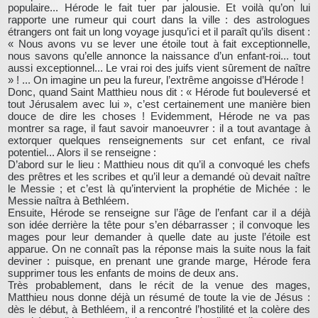
populaire... Hérode le fait tuer par jalousie. Et voilà qu’on lui
rapporte une rumeur qui court dans la ville : des astrologues
étrangers ont fait un long voyage jusqu’ici et il paraît qu’ils disent :
« Nous avons vu se lever une étoile tout à fait exceptionnelle,
nous savons qu’elle annonce la naissance d’un enfant-roi... tout
aussi exceptionnel... Le vrai roi des juifs vient sûrement de naître
» ! ... On imagine un peu la fureur, l’extrême angoisse d’Hérode !
Donc, quand Saint Matthieu nous dit : « Hérode fut bouleversé et
tout Jérusalem avec lui », c’est certainement une manière bien
douce de dire les choses ! Evidemment, Hérode ne va pas
montrer sa rage, il faut savoir manoeuvrer : il a tout avantage à
extorquer quelques renseignements sur cet enfant, ce rival
potentiel... Alors il se renseigne :
D’abord sur le lieu : Matthieu nous dit qu’il a convoqué les chefs
des prêtres et les scribes et qu’il leur a demandé où devait naître
le Messie ; et c’est là qu’intervient la prophétie de Michée : le
Messie naîtra à Bethléem.
Ensuite, Hérode se renseigne sur l’âge de l’enfant car il a déjà
son idée derrière la tête pour s’en débarrasser ; il convoque les
mages pour leur demander à quelle date au juste l’étoile est
apparue. On ne connaît pas la réponse mais la suite nous la fait
deviner : puisque, en prenant une grande marge, Hérode fera
supprimer tous les enfants de moins de deux ans.
Très probablement, dans le récit de la venue des mages,
Matthieu nous donne déjà un résumé de toute la vie de Jésus :
dès le début, à Bethléem, il a rencontré l’hostilité et la colère des