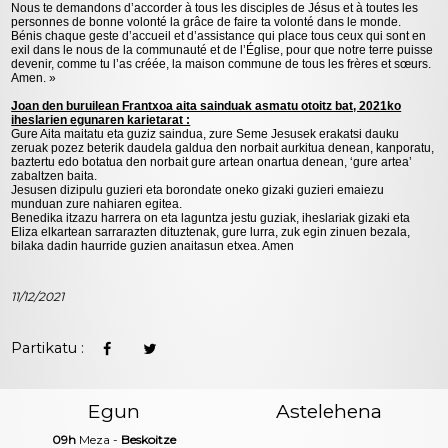
Nous te demandons d’accorder à tous les disciples de Jésus et à toutes les
personnes de bonne volonté la grâce de faire ta volonté dans le monde.
Bénis chaque geste d’accueil et d’assistance qui place tous ceux qui sont en
exil dans le nous de la communauté et de l’Église, pour que notre terre puisse
devenir, comme tu l’as créée, la maison commune de tous les frères et sœurs.
Amen. »
Joan den buruilean Frantxoa aita sainduak asmatu otoitz bat, 2021ko
iheslarien egunaren karietarat :
Gure Aita maitatu eta guziz saindua, zure Seme Jesusek erakatsi dauku
zeruak pozez beterik daudela galdua den norbait aurkitua denean, kanporatu,
baztertu edo botatua den norbait gure artean onartua denean, ‘gure artea’
zabaltzen baita.
Jesusen dizipulu guzieri eta borondate oneko gizaki guzieri emaiezu
munduan zure nahiaren egitea.
Benedika itzazu harrera on eta laguntza jestu guziak, iheslariak gizaki eta
Eliza elkartean sarrarazten dituztenak, gure lurra, zuk egin zinuen bezala,
bilaka dadin haurride guzien anaitasun etxea. Amen
11/12/2021
Partikatu :
Egun
Astelehena
09h
Meza -
Beskoitze