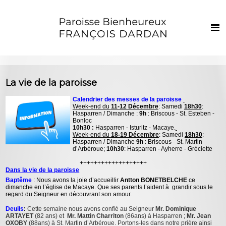
Français
Euskaraz
Harrera
La vie de la paroisse
Berriak
Calendrier des messes de la paroisse
Week-end du
11-12 Décembre
: Samedi
18h30
:
Parropiako bizia
Hasparren / Dimanche :
9h
: Briscous - St. Esteben -
Bonloc
Ezkila dorre
10h30 :
Hasparren - Isturitz - Macaye.
Week-end du
18-19 Décembre
: Samedi
18h30
:
Hasparren / Dimanche
9h
: Briscous - St. Martin
Sakramenduak eta giristino bizia
d’Arbéroue;
10h30
: Hasparren - Ayherre - Gréciette
Haurrak eta gazteak
+++++++++++++++++++
Dans la vie de la paroisse
Baptême
: Nous avons la joie d’accueillir
Antton BONETBELCHE
ce
Argazkiak
dimanche en l’église de Macaye. Que ses parents l’aident à grandir sous le
regard du Seigneur en découvrant son amour.
Harremanak
Deuils
:
Cette semaine nous avons confié au Seigneur
Mr. Dominique
ARTAYET
(82 ans) et
Mr. Mattin Charriton
(86ans) à Hasparren ;
Mr. Jean
OXOBY
(88ans) à St. Martin d’Arbéroue.
Portons-les dans notre prière ainsi