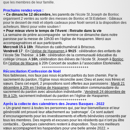
que les membres de leur famille.
Prochains rendez-vous :
+
Ce dimanche 12 décembre,
les parents de
l'école St Joseph de Bonloc
organisent 2 ventes au sortir des messes de Bonloc et St Esteben : Gâteaux
pour le dessert de midi et objets cadeaux pour Noël seront à la disposition des
acheteurs. Merci pour votre soutien !
+ Pour mieux vivre le temps de l’Avent : Retraite dans la vie
La semaine de prière accompagnée se termine ce dimanche dans notre
paroisse par la messe de 10h30 en l’église de Hasparren. Merci aux
accompagnatrices et aux participants.
Mercredi 15 à 18h
: Réunion du catéchuménat à Briscous.
Vendredi 17
: En
l’église de Hasparren
à
9h15
: célébration des enfants de
l’école Ste Thérèse ; à
14h
: célébration de la communauté éducative du
collège Ursuya. A
16h
, célébration des élèves de l’école St. Joseph à
Bonloc
.
En
l’église de Macaye
à 20h Concert de soutien à l’association Etorkinekin.
+++++++++++++++++++++++
Réconciliation /Confession de Noël
Nos faiblesses, nos faux pas nous écartent parfois du bon chemin. Par le
sacrement du pardon, l’Eglise nous réconcilie avec Dieu et avec nos frères et
sœurs. Dans cet esprit, 2 propositions sont offertes aux paroissiens :
Mardi 21
décembre à 20h en l’église de Hasparren
: célébration communautaire du
sacrement du pardon avec absolution individuelle ;
Vendredi 24 décembre de
9h à 12h
, sacrement individuel du pardon en l’église de Hasparren.
+++++++++++++++++++++
Après la collecte des calendriers des Jeunes Basques - 2022
« Un grand merci à toutes les personnes qui, par leur bienveillance et leur
générosité ont prouvé leur attachement au ‘patronage’. Ce sont autant
d’encouragements pour les investissements et efforts bénévoles consentis par
tous les membres. Des regrets et excuses pour les résidents qui n’ont pu être
contactés... Quelques calendriers restent à disposition. Tous nos meilleurs
vœux accompagnent les haspandars pour une belle année 2022. »