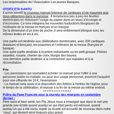
Les responsables de l’Association Les jeunes Basques.
OTOITZ ETA KANTU
Il arrive bientôt
le nouveau manuel bilingue de cantiques et de psaumes que
nous utiliserons dans la paroisse
. Il remplacera peu à peu les feuilles
dominicales en réduisant l’usage du papier dans un souci d’écologie et
d’économie. Ce livre intégrera les nouvelles traductions liturgiques de
l'ordinaire de la messe en français et en basque.
De la dimension d’un livre de poche, il sera entièrement bilingue avec les
mêmes textes en vis à vis.
Une partie est destinée aux célébrations dominicales, avec 200 cantiques
(basques et farnçais), les psaumes et l’ordinaire de la messe (français et
basque)
Une autre partie destinée à la prière individuelle ou en petit groupe: Prières
usuelles, rosaire, chemin de croix, liturgie des heures
Une dernière partie destinée à la communion aux malades et à la
réconciliation.
Prix
- Les paroissiens qui souhaitent acheter ce manuel pour l'offrir à une
personne isolée ou malade, ou pour leur usage personnel, pourront l'acquérir
pour une offrande de 10 €, l'exemplaire.
- Le manuel sera aussi à la disposition des fidèles à l'entrée de l'église, pour
le temps de la célébration, et reposé à la fin de la messe au même endroit.
++++++++++++++++
Prière du Pape François pour la journée des migrants en septembre
dernier :
Père saint et bien-aimé, ton Fils Jésus nous a enseigné que dans le ciel une
grande joie éclate quand quelqu’un qui était perdu est retrouvé, quand
quelqu’un qui a été exclu, rejeté ou écarté est accueilli de nouveau dans notre
‘nous’, qui devient ainsi toujours plus grand.