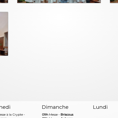
medi
Dimanche
Lundi
sse à la Crypte -
09h
Messe -
Briscous