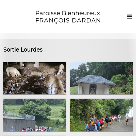
Français
Euskaraz
Accueil
Sortie Lourdes
Actualités
Vie de la paroisse
Les clochers
Sacrements et vie chrétienne
Enfants et jeunes
Photos
Contact