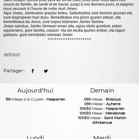
soucis de famille, de santé et de travail, jusqu’à nos derniers jours, et daignez
nous secourir à l’heure de notre mort. Amen.
Agur Josep, Jainkoaren graziaz betea. Salbatzailea zure besoen gozoan eta
zure begirapean hazi duzu. Benedikatua zira gizon guzien artean, eta
benedikatua da Jesus, zure espos birjinaren Jainko Semea.
Josep saindua, Jainko Semeari eman aita, egizu otoitz guretzat, azken
eguneraino, gure familia, osasun eta lan kezka guzien erdian, eta lagun
gaitzazu gure heriotzeko orenean. Amen
++++++++++++++++++++
19/11/2021
Partager :
Aujourd'hui
Demain
19h
Messe à la Crypte -
Hasparren
09h
Messe -
Briscous
09h
Messe -
Ayherre
10h30
Messe -
Hasparren
10h30
Messe -
Mendionde
10h30
Messe -
Saint Martin
d'Arberoue
Lundi
Mardi