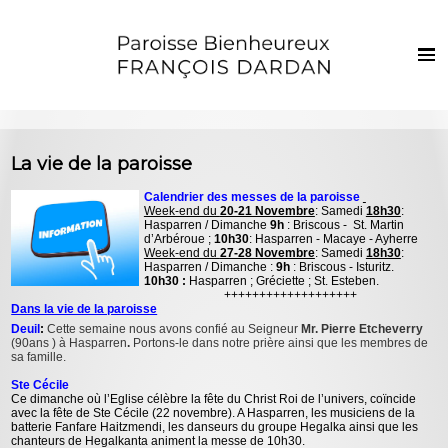
Français
Euskaraz
Accueil
La vie de la paroisse
Actualités
Calendrier des messes de la paroisse
Week-end du
20-21 Novembre
: Samedi
18h30
:
Vie de la paroisse
Hasparren / Dimanche
9h
: Briscous - St. Martin
d’Arbéroue ;
10h30
: Hasparren - Macaye - Ayherre
Les clochers
Week-end du
27-28 Novembre
: Samedi
18h30
:
Hasparren / Dimanche :
9h
: Briscous - Isturitz.
10h30 :
Hasparren ; Gréciette ; St. Esteben.
Sacrements et vie chrétienne
+++++++++++++++++++
Dans la vie de la paroisse
Enfants et jeunes
Deuil
:
Cette semaine nous avons confié au Seigneur
Mr. Pierre Etcheverry
(90ans ) à Hasparren
.
Portons-le dans notre prière ainsi que les membres de
sa famille.
Photos
Ste Cécile
Contact
Ce dimanche où l’Eglise célèbre la fête du Christ Roi de l’univers, coïncide
avec la fête de Ste Cécile (22 novembre). A Hasparren, les musiciens de la
batterie Fanfare Haitzmendi, les danseurs du groupe Hegalka ainsi que les
chanteurs de Hegalkanta animent la messe de 10h30.