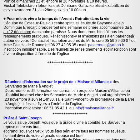
Port ce dimanches 21 et encore le 28 novembre à 10 heures.
Euskal Telebistaren lehen kateak Donibane Garaziko elizatik zabaltzen du
meza azaroaren 21, eta 28an goizeko 10.00etan.
+ Pour mieux vivre le temps de l’Avent : Retraite dans la vie
L'équipe de Coteaux-Pais du centre spirituel jésuite de Bayonne et le p.
Dominique Errecart, proposeront une semaine de prière accompagnée du
5
au 12 décembre
dans notre paroisse. Nous donnerons bientôt tous les
renseignements pratiques. Réfléchissons-y et n'hésitons pas à en parler déjà
autour de vous ! Contact et inscription auprès de Mr. le curé 05 59 29 60 07 ou
Mme Patricia de Roumefort 06 27 42 05 35 / mail:
patderoum@yahoo.fr
.
Inscription indispensable. Des feuillets de renseignements et d'inscription sont
à votre disposition à l'entrée de l'église.
+++++++++++++++++++++
Réunions d’information sur le projet de « Maison d’Alliance »
des
Servantes de Marie à Anglet
Deux réunions d'information concernant un projet de Maison d'Alliance ou
d'habitat fraternel chez les Servantes de Marie à Anglet sont organisées le
23 novembre à 10h et 14h30, salle Saint-Vincent (36 promenade de la Barre
à Anglet). Infos sur flyers à l’entrée de l’église.
Inscription obligatoire : 06 51 85 42 1 ou
info@maisonalliance.fr
++++++++++++++++
Prière à Saint Joseph
Je vous salue Joseph, vous que la grâce divine a comblé. Le Sauveur a
reposé entre vos bras
et grandi sous vos yeux. Vous êtes béni entre tous les hommes et Jésus,
l’enfant divin de votre virginale épouse est béni.
Saint Joseph, donné pour père au fils de Dieu, priez pour nous dans nos