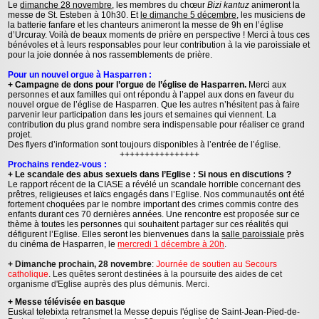
Le
dimanche 28 novembre
, les membres du chœur
Bizi kantuz
animeront la
messe de St. Esteben à 10h30. Et
le dimanche 5 décembre
, les musiciens de
la batterie fanfare et les chanteurs animeront la messe de 9h en l’église
d’Urcuray. Voilà de beaux moments de prière en perspective ! Merci à tous ces
bénévoles et à leurs responsables pour leur contribution à la vie paroissiale et
pour la joie donnée à nos rassemblements de prière.
Pour un nouvel orgue à Hasparren :
+ Campagne de dons pour l’orgue de l’église de Hasparren.
Merci aux
personnes et aux familles qui ont répondu à l’appel aux dons en faveur du
nouvel orgue de l’église de Hasparren. Que les autres n’hésitent pas à faire
parvenir leur participation dans les jours et semaines qui viennent. La
contribution du plus grand nombre sera indispensable pour réaliser ce grand
projet.
Des flyers d’information sont toujours disponibles à l’entrée de l’église.
++++++++++++++++
Prochains rendez-vous :
+ Le scandale des abus sexuels dans l’Eglise : Si nous en discutions ?
Le rapport récent de la CIASE a révélé un scandale horrible concernant des
prêtres, religieuses et laïcs engagés dans l’Eglise. Nos communautés ont été
fortement choquées par le nombre important des crimes commis contre des
enfants durant ces 70 dernières années. Une rencontre est proposée sur ce
thème à toutes les personnes qui souhaitent partager sur ces réalités qui
défigurent l’Eglise. Elles seront les bienvenues dans la
salle paroissiale
près
du cinéma de Hasparren, le
mercredi 1 décembre à 20h
.
+ Dimanche prochain, 28 novembre
:
Journée de soutien au Secours
catholique
. Les quêtes seront destinées à la poursuite des aides de cet
organisme d'Eglise auprès des plus démunis. Merci
.
+ Messe télévisée en basque
Euskal telebixta retransmet la Messe depuis l'église de Saint-Jean-Pied-de-