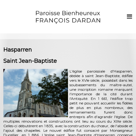
Français
Euskaraz
Accueil
Hasparren
Actualités
Saint Jean-Baptiste
Vie de la paroisse
L'église paroissiale d'Hasparren,
dédiée à saint Jean-Baptiste, édifiée
Les clochers
vers le XVIe siècle, possédait dans les
soubassements du maître-autel,
Sacrements et vie chrétienne
une inscription romaine marquant
l'importance de la cité durant
Enfants et jeunes
l'Antiquité. En 1 661, l'édifice trop
petit ne pouvant accueillir les fidèles
de plus en plus nombreux, des
Photos
remaniements furent donc
entrepris afin d'agrandir l'église. De
Contact
multiples rénovations et constructions ont lieu au cours du XIXe siècle.
Celles-ci débutèrent en 1 835, avec la construction du chœur, de l'abside et
l'ajout des chapelles. Le nouvel édifice fut consacré par Monseigneur
Ducellier, en 1 886. L'église saint Jean-Baptiste d'Hasparren conserve