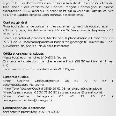
aujourd'hui les décors intérieurs réalisés à la suite de la reconstruction du
XIXe siècle : des verrières de Charles-François Champigneulle furent
exécutées en 1 882, ainsi qu'un décor peint sur la voûte de l'abside, œuvre
de Daniel Saubès, élève de Léon Bonnat, datée de 1 895.
Contact général
Pour toute demande concernant les sacrements, merci de vous adresser
- Soit au presbytère de Hasparren (48 rue Dr. Jean Lissar à Hasparren - 05
59 29 60 07)
- ou au secrétariat paroissial, Aterbe ona, 11 place Verdun à Hasparren : 05
59 70 22 13 (secretariatparoissial-hasparren@orange.fr) ouvert du lundi
au vendredi de 15h30 à 17h30 sauf le mercredi
Célébrations eucharistiques
Messe tous les dimanches à 10h30 à l’église
Et messe anticipée du dimanche, le samedi soir (18h30 en hiver et 19h en
été)
En semaine : mardi et vendredi à 8h30. à l’église.
Pastorale du deuil
Mme. Corinne Cheloudtchenko 06 87 77 77 83 (
cocomouesca@gmail.com)
Mme. Teyé Récalde-Ospital 05 59 29 62 08 (errekaldia@wanadoo.fr)
Mme Agnes Iracabal 06 30 73 20 50 ( agnes.iracabal@gmail.com)
Mme Martine Haicagurre 06 42 25 70 86 (
haicaguerre.martine@orange.fr)
Coordination de la catéchèse
contacter le presbytère 05 59 29 60 07