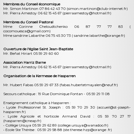
Membres du Conseil économique
Mr. Simon Martinon 07 86 42 43 70 (simon.martinon@club-internet.fr)
Mr. Pierra Amestoy 06 62 15 45 67 (pierraamestoy@hotmail.fr)
Membres du Conseil Pastoral
Mme Corinne Cheloudtchenko 06 87 77 77 83 (
cocomouesca@gmail.com)
Mme sandrine Labarthe 06 75 45 30 73 ( sandrine.labarthe@orange.fr)
Ouverture de l'église Saint Jean-Baptiste
Mr. Beñat Hiriart 05 59 29 60 60
Association Harriz Barne
Mr. Pierra Amestoy 06 62 15 45 67 (pierraamestoy@hotmail.fr)
Organisation de la Kermesse de Hasparren
Mr. Hubert Fabas 05 59 29 67 33 (fabas.hubertetmayalen@neuf.fr)
Secours catholique : 19 Rue Dominique Fontan - 05 59 29 11 08
Enseignement catholique à Hasparren :
• Lycée Professionnel St. Joseph : 05 59 70 29 30 (accueil@st-joseph-
hasparren.fr)
• Lycée Agricole et horticole Armand David : 05 59 70 27 17
(hasparren@cneap.fr)
• Collège Ursuya 05 59 29 62 89 (college.ursuya@wanadoo.fr)
• Ecole Ste Thérèse : 05 59 29 58 88 (ste.therese.hzp@orange .fr)