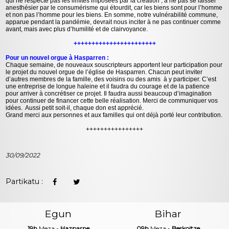
qui ne respecte pas les limites imposées par la création ; à ne pas se laisser
anesthésier par le consumérisme qui étourdit, car les biens sont pour l’homme
et non pas l’homme pour les biens. En somme, notre vulnérabilité commune,
apparue pendant la pandémie, devrait nous inciter à ne pas continuer comme
avant, mais avec plus d’humilité et de clairvoyance.
+++++++++++++++++++++++
Pour un nouvel orgue à Hasparren :
Chaque semaine, de nouveaux souscripteurs apportent leur participation pour
le projet du nouvel orgue de l’église de Hasparren. Chacun peut inviter
d’autres membres de la famille, des voisins ou des amis à y participer. C’est
une entreprise de longue haleine et il faudra du courage et de la patience
pour arriver à concrétiser ce projet. Il faudra aussi beaucoup d’imagination
pour continuer de financer cette belle réalisation. Merci de communiquer vos
idées. Aussi petit soit-il, chaque don est apprécié.
Grand merci aux personnes et aux familles qui ont déjà porté leur contribution.
++++++++++++++++
30/09/2022
Partikatu :
Egun
Bihar
19h
Meza -
Hazparne
09h
Meza -
Beskoitze