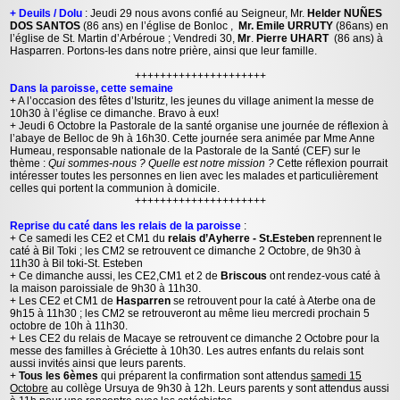
+ Deuils / Dolu
: Jeudi 29 nous avons confié au Seigneur, Mr.
Helder NUÑES
DOS SANTOS
(86 ans) en l’église de Bonloc ,
Mr. Emile URRUTY
(86ans) en
l’église de St. Martin d’Arbéroue ; Vendredi 30,
Mr
.
Pierre UHART
(86 ans) à
Hasparren. Portons-les dans notre prière, ainsi que leur famille.
+++++++++++++++++++++
Dans la paroisse, cette semaine
+ A l’occasion des fêtes d’Isturitz, les jeunes du village animent la messe de
10h30 à l’église ce dimanche. Bravo à eux!
+ Jeudi 6 Octobre la Pastorale de la santé organise une journée de réflexion à
l’abaye de Belloc de 9h à 16h30. Cette journée sera animée par Mme Anne
Humeau, responsable nationale de la Pastorale de la Santé (CEF) sur le
thème :
Qui sommes-nous ? Quelle est notre mission ?
Cette réflexion pourrait
intéresser toutes les personnes en lien avec les malades et particulièrement
celles qui portent la communion à domicile.
+++++++++++++++++++++
Reprise du caté dans les relais de la paroisse
:
+ Ce samedi les CE2 et CM1 du
relais d’Ayherre - St.Esteben
reprennent le
caté à Bil Toki ; les CM2 se retrouvent ce dimanche 2 Octobre, de 9h30 à
11h30 à Bil toki-St. Esteben
+ Ce dimanche aussi, les CE2,CM1 et 2 de
Briscous
ont rendez-vous caté à
la maison paroissiale de 9h30 à 11h30.
+ Les CE2 et CM1 de
Hasparren
se retrouvent pour la caté à Aterbe ona de
9h15 à 11h30 ; les CM2 se retrouveront au même lieu mercredi prochain 5
octobre de 10h à 11h30.
+ Les CE2 du relais de Macaye se retrouvent ce dimanche 2 Octobre pour la
messe des familles à Gréciette à 10h30. Les autres enfants du relais sont
aussi invités ainsi que leurs parents.
+
Tous les 6èmes
qui préparent la confirmation sont attendus
samedi 15
Octobre
au collège Ursuya de 9h30 à 12h. Leurs parents y sont attendus aussi