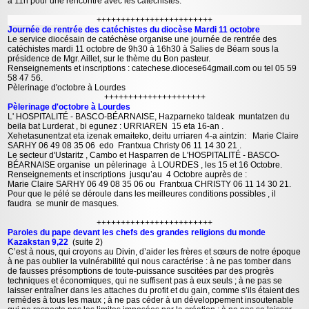
à 11h pour une rencontre avec les catéchistes.
++++++++++++++++++++++++
Journée de rentrée des catéchistes du diocèse Mardi 11 octobre
Le service diocésain de catéchèse organise une journée de rentrée des
catéchistes mardi 11 octobre de 9h30 à 16h30 à Salies de Béarn sous la
présidence de Mgr. Aillet, sur le thème du Bon pasteur.
Renseignements et inscriptions : catechese.diocese64gmail.com ou tel 05 59
58 47 56.
Pèlerinage d'octobre à Lourdes
+++++++++++++++++++++
Pèlerinage d'octobre à Lourdes
L' HOSPITALITÉ - BASCO-BÉARNAISE, Hazparneko taldeak muntatzen du
beila bat Lurderat , bi egunez : URRIAREN 15 eta 16-an .
Xehetasunentzat eta izenak emaiteko, deitu urriaren 4-a aintzin: Marie Claire
SARHY 06 49 08 35 06 edo Frantxua Christy 06 11 14 30 21 .
Le secteur d'Ustaritz , Cambo et Hasparren de L'HOSPITALITÉ - BASCO-
BÉARNAISE organise un pèlerinage à LOURDES , les 15 et 16 Octobre.
Renseignements et inscriptions jusqu’au 4 Octobre auprès de :
Marie Claire SARHY 06 49 08 35 06 ou Frantxua CHRISTY 06 11 14 30 21.
Pour que le pélé se déroule dans les meilleures conditions possibles , il
faudra se munir de masques.
++++++++++++++++++++++++
Paroles du pape devant les chefs des grandes religions du monde
Kazakstan 9,22
(suite 2)
C’est à nous, qui croyons au Divin, d’aider les frères et sœurs de notre époque
à ne pas oublier la vulnérabilité qui nous caractérise : à ne pas tomber dans
de fausses présomptions de toute-puissance suscitées par des progrès
techniques et économiques, qui ne suffisent pas à eux seuls ; à ne pas se
laisser entraîner dans les attaches du profit et du gain, comme s’ils étaient des
remèdes à tous les maux ; à ne pas céder à un développement insoutenable