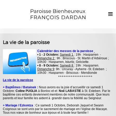
Français
Euskaraz
Harrera
La vie de la paroisse
Berriak
Calendrier des messes de la paroisse
•
1 - 2 Octobre:
Samedi 1
: 19h : Hasparren -
Parropiako bizia
Dimanche 2
: 9h : Briscous - St. Martin d’Arbéroue ;
10h30 : Hasparren, Isturitz, Gréciette.
Ezkila dorre
•
8 - 9 Octobre:
Samedi 8
: 19h : Hasparren.
Dimanche 9
: 9h : Urcuray - Ayherre -St. Esteben ;
10h30 : Hasparren - Briscous - Mendionde
Sakramenduak eta giristino bizia
+++++++++++++++++++
La vie de la paroisse
Haurrak eta gazteak
+ Baptêmes / Bataioak :
Nous avons eu la joie d’accueillir ce samedi 1
Octobre:
Coline PUGLIA
à Bonloc et et
Noé LABASTIE
à St. Esteben. Par le
Argazkiak
baptême ces enfants deviennent membres de notre communauté. Que leurs
parents et leur famille les aident à grandir dans la fidélité au Seigneur.
Harremanak
+ Mariage / Ezkontza
: Ce samedi 1 Octobre, Deborah Jaquet et Swann
Coignoux se sont unis par le sacrement de mariage en l’église de Macaye.
Tous nos vœux de bonheur aux époux et à toute leur famille !