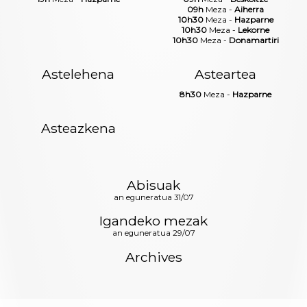
09h
Meza -
Aiherra
10h30
Meza -
Hazparne
10h30
Meza -
Lekorne
10h30
Meza -
Donamartiri
Astelehena
Asteartea
8h30
Meza -
Hazparne
Asteazkena
Abisuak
an eguneratua 31/07
Igandeko mezak
an eguneratua 29/07
Archives